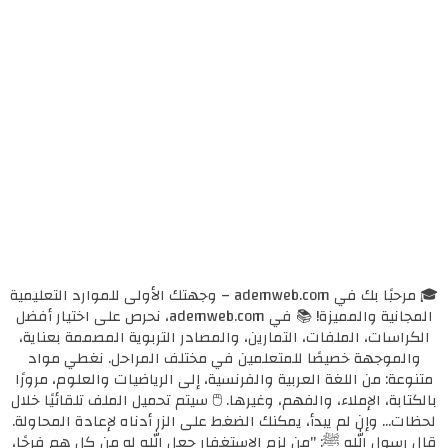
🎓 مرحبًا بك في ademweb.com – وجهتك الأولى للموارد التعليمية
المجانية والمميزة! 📚 في ademweb.com، نحرص على اختيار أفضل
الكراسات، الملفات، التمارين، والمصادر التربوية المصممة بعناية،
والموجهة خصيصًا للمتعلمين في مختلف المراحل. نغطي مواد
متنوعة: من اللغة العربية والفرنسية، إلى الرياضيات والعلوم، مرورًا
بالكتابة، الإملاء، والفهم، وغيرها. 🖱️ سيتم تحميل الملف تلقائيًا خلال
لحظات... وإن لم يبدأ، يمكنك الضغط على الزر أدناه لإعادة المحاولة.
قال رسول الله ﷺ: "من لزم الاستغفار جعل الله له من كل همٍ فرجًا،