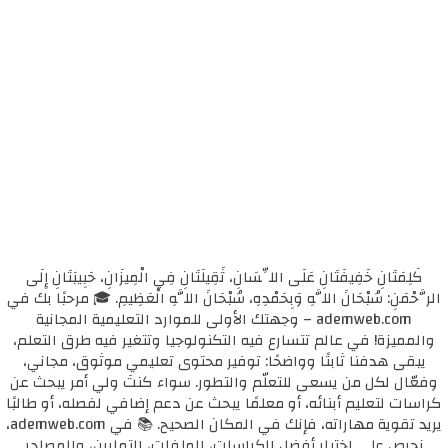
كَلِمَتَانِ خَفِيفَتَانِ عَلَى اللِّسَانِ، ثَقِيلَتَانِ فِي الْمِيزَانِ، حَبِيبَتَانِ إِلَى
الرَّحْمَنِ: سُبْحَانَ اللَّهِ وَبِحَمْدِهِ، سُبْحَانَ اللَّهِ الْعَظِيمِ. 🎓 مرحبًا بك في
ademweb.com – وجهتك الأولى للموارد التعليمية المجانية
والمميزة! في عالم تتسارع فيه التكنولوجيا وتتغير فيه طرق التعلم،
يبقى هدفنا ثابتًا وواضحًا: توفير محتوى تعليمي موثوق، مجاني،
وفعّال لكل من يسعى للتعلّم والتطور. سواء كنتَ ولي أمر يبحث عن
كراسات لتعليم أبنائه، أو معلمًا يبحث عن دعم إضافي لفصله، أو طالبًا
يريد تقوية مهاراته، فإنك في المكان الصحيح. 📚 في ademweb.com،
نحرص على اختيار أفضل الكراسات، الملفات، التمارين، والمصادر