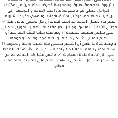
التربوية المصممة بعناية، والموجهة خصيصًا للمتعلمين في مختلف
المراحل. نغطي مواد متنوعة: من اللغة العربية والفرنسية، إلى
الرياضيات والعلوم، مرورًا بالكتابة، الإملاء، والفهم، وغيرها. ⏳ بينما
تنتظر بدء تحميل الملف، خذ لحظة لتعرف أن كل محتوى نوفره هنا: ✅
مجاني 100٪ ✅ منسق وجاهز للطباعة أو الاستعمال الفوري ✅ مبني
على مناهج تعليمية معتمدة ✅ ومناسب تمامًا للبيئة المدرسية أو
التعلم المنزلي 💡 نحن لا نضع روابط مزعجة، ولا نحشو موقعنا
بالإعلانات. لأننا نؤمن أن التعليم يستحق بيئة نظيفة وآمنة ومحترمة. 🖱️
سيتم تحميل الملف تلقائيًا خلال لحظات... وإن لم يبدأ، يمكنك الضغط
على الزر أدناه لإعادة المحاولة. 📌 لا تنس مشاركة الموقع مع من
تحب، فربما تكون سببًا في تسهيل التعلم على طفل أو إنقاذ وقت
معلم.