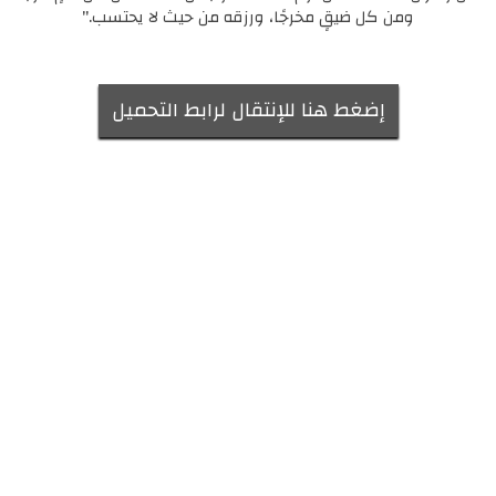
ومن كل ضيقٍ مخرجًا، ورزقه من حيث لا يحتسب."
إضغط هنا للإنتقال لرابط التحميل