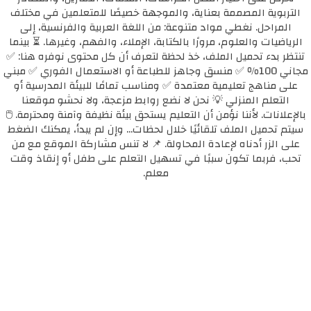
التربوية المصممة بعناية، والموجهة خصيصًا للمتعلمين في مختلف
المراحل. نغطي مواد متنوعة: من اللغة العربية والفرنسية، إلى
الرياضيات والعلوم، مرورًا بالكتابة، الإملاء، والفهم، وغيرها. ⏳ بينما
تنتظر بدء تحميل الملف، خذ لحظة لتعرف أن كل محتوى نوفره هنا: ✅
مجاني 100٪ ✅ منسق وجاهز للطباعة أو الاستعمال الفوري ✅ مبني
على مناهج تعليمية معتمدة ✅ ومناسب تمامًا للبيئة المدرسية أو
التعلم المنزلي 💡 نحن لا نضع روابط مزعجة، ولا نحشو موقعنا
بالإعلانات. لأننا نؤمن أن التعليم يستحق بيئة نظيفة وآمنة ومحترمة. 🖱️
سيتم تحميل الملف تلقائيًا خلال لحظات... وإن لم يبدأ، يمكنك الضغط
على الزر أدناه لإعادة المحاولة. 📌 لا تنس مشاركة الموقع مع من
تحب، فربما تكون سببًا في تسهيل التعلم على طفل أو إنقاذ وقت
معلم.