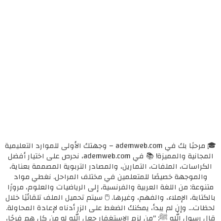
🎓 مرحبًا بك في ademweb.com – وجهتك الأولى للموارد التعليمية
المجانية والمميزة! 📚 في ademweb.com، نحرص على اختيار أفضل
الكراسات، الملفات، التمارين، والمصادر التربوية المصممة بعناية،
والموجهة خصيصًا للمتعلمين في مختلف المراحل. نغطي مواد
متنوعة: من اللغة العربية والفرنسية، إلى الرياضيات والعلوم، مرورًا
بالكتابة، الإملاء، والفهم، وغيرها. 🖱️ سيتم تحميل الملف تلقائيًا خلال
لحظات... وإن لم يبدأ، يمكنك الضغط على الزر أدناه لإعادة المحاولة.
قال رسول الله ﷺ: "من لزم الاستغفار جعل الله له من كل همٍ فرجًا،