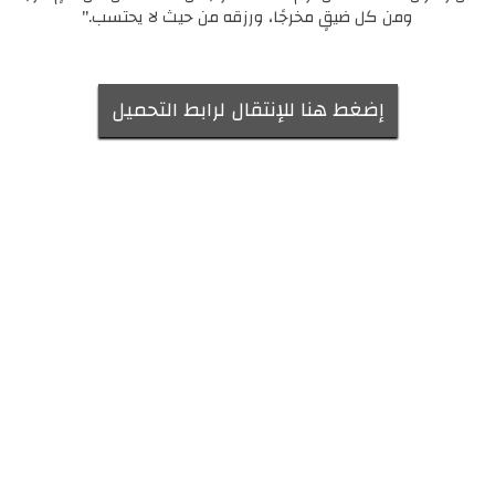
ومن كل ضيقٍ مخرجًا، ورزقه من حيث لا يحتسب."
إضغط هنا للإنتقال لرابط التحميل