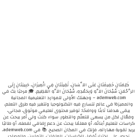
كَلِمَتَانِ خَفِيفَتَانِ عَلَى اللِّسَانِ، ثَقِيلَتَانِ فِي الْمِيزَانِ، حَبِيبَتَانِ إِلَى
الرَّحْمَنِ: سُبْحَانَ اللَّهِ وَبِحَمْدِهِ، سُبْحَانَ اللَّهِ الْعَظِيمِ. 🎓 مرحبًا بك في
ademweb.com – وجهتك الأولى للموارد التعليمية المجانية
والمميزة! في عالم تتسارع فيه التكنولوجيا وتتغير فيه طرق التعلم،
يبقى هدفنا ثابتًا وواضحًا: توفير محتوى تعليمي موثوق، مجاني،
وفعّال لكل من يسعى للتعلّم والتطور. سواء كنتَ ولي أمر يبحث عن
كراسات لتعليم أبنائه، أو معلمًا يبحث عن دعم إضافي لفصله، أو طالبًا
يريد تقوية مهاراته، فإنك في المكان الصحيح. 📚 في ademweb.com،
نحرص على اختيار أفضل الكراسات، الملفات، التمارين، والمصادر