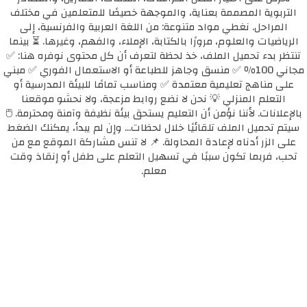
التربوية المصممة بعناية، والموجهة خصيصًا للمتعلمين في مختلف
المراحل. نغطي مواد متنوعة: من اللغة العربية والفرنسية، إلى
الرياضيات والعلوم، مرورًا بالكتابة، الإملاء، والفهم، وغيرها. ⏳ بينما
تنتظر بدء تحميل الملف، خذ لحظة لتعرف أن كل محتوى نوفره هنا: ✅
مجاني 100٪ ✅ منسق وجاهز للطباعة أو الاستعمال الفوري ✅ مبني
على مناهج تعليمية معتمدة ✅ ومناسب تمامًا للبيئة المدرسية أو
التعلم المنزلي 💡 نحن لا نضع روابط مزعجة، ولا نحشو موقعنا
بالإعلانات. لأننا نؤمن أن التعليم يستحق بيئة نظيفة وآمنة ومحترمة. 🖱️
سيتم تحميل الملف تلقائيًا خلال لحظات... وإن لم يبدأ، يمكنك الضغط
على الزر أدناه لإعادة المحاولة. 📌 لا تنس مشاركة الموقع مع من
تحب، فربما تكون سببًا في تسهيل التعلم على طفل أو إنقاذ وقت
معلم.