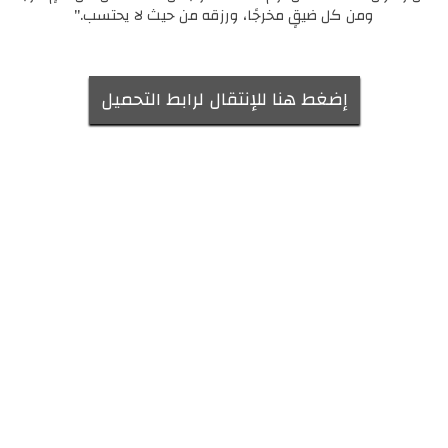
ومن كل ضيقٍ مخرجًا، ورزقه من حيث لا يحتسب."
إضغط هنا للإنتقال لرابط التحميل