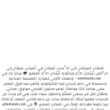
كَلِمَتَانِ خَفِيفَتَانِ عَلَى اللِّسَانِ، ثَقِيلَتَانِ فِي الْمِيزَانِ، حَبِيبَتَانِ إِلَى
الرَّحْمَنِ: سُبْحَانَ اللَّهِ وَبِحَمْدِهِ، سُبْحَانَ اللَّهِ الْعَظِيمِ. 🎓 مرحبًا بك في
ademweb.com – وجهتك الأولى للموارد التعليمية المجانية
والمميزة! في عالم تتسارع فيه التكنولوجيا وتتغير فيه طرق التعلم،
يبقى هدفنا ثابتًا وواضحًا: توفير محتوى تعليمي موثوق، مجاني،
وفعّال لكل من يسعى للتعلّم والتطور. سواء كنتَ ولي أمر يبحث عن
كراسات لتعليم أبنائه، أو معلمًا يبحث عن دعم إضافي لفصله، أو طالبًا
يريد تقوية مهاراته، فإنك في المكان الصحيح. 📚 في ademweb.com،
نحرص على اختيار أفضل الكراسات، الملفات، التمارين، والمصادر