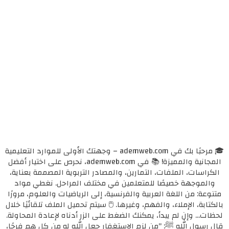
🎓 مرحبًا بك في ademweb.com – وجهتك الأولى للموارد التعليمية
المجانية والمميزة! 📚 في ademweb.com، نحرص على اختيار أفضل
الكراسات، الملفات، التمارين، والمصادر التربوية المصممة بعناية،
والموجهة خصيصًا للمتعلمين في مختلف المراحل. نغطي مواد
متنوعة: من اللغة العربية والفرنسية، إلى الرياضيات والعلوم، مرورًا
بالكتابة، الإملاء، والفهم، وغيرها. 🖱️ سيتم تحميل الملف تلقائيًا خلال
لحظات... وإن لم يبدأ، يمكنك الضغط على الزر أدناه لإعادة المحاولة.
قال رسول الله ﷺ: "من لزم الاستغفار جعل الله له من كل همٍ فرجًا،