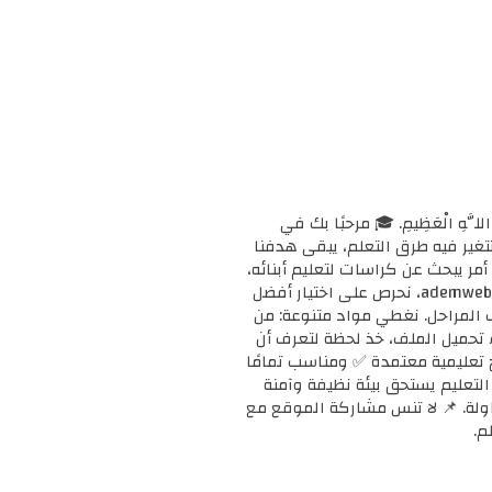
ْحَانَ اللَّهِ الْعَظِيمِ. 🎓 مرحبًا بك في
ا وتتغير فيه طرق التعلم، يبقى هدفنا
مر يبحث عن كراسات لتعليم أبنائه،
أو معلمًا يبحث عن دعم إضافي لفصله، أو طالبًا يريد تقوية مهاراته، فإنك في المكان الصحيح. 📚 في ademweb.com، نحرص على اختيار أفضل
ف المراحل. نغطي مواد متنوعة: من
بدء تحميل الملف، خذ لحظة لتعرف أن
على مناهج تعليمية معتمدة ✅ ومناسب تمامًا
ن التعليم يستحق بيئة نظيفة وآمنة
محاولة. 📌 لا تنس مشاركة الموقع مع
م.