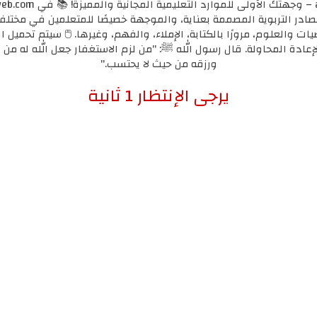
مصادر التربوية المصممة بعناية، والموجهة خصيصًا للمتعلمين في مختل
يات والعلوم، مرورًا بالكتابة، الإملاء، والفهم، وغيرها. 🖱️ سيتم تحميل ا
لإعادة المحاولة. قال رسول الله ﷺ: "من لزم الاستغفار جعل الله له من ك
ورزقه من حيث لا يحتسب."
إضغط هنا للإنتقال لرابط التحميل