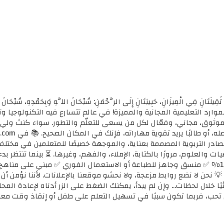
ثَقِيلَتَانِ فِي الْمِيزَانِ، حَبِيبَتَانِ إِلَى الرَّحْمَنِ: سُبْحَانَ اللَّهِ وَبِحَمْدِهِ، سُب
الأولى للموارد التعليمية المجانية والمميزة! في عالم تتسارع فيه التكنولوجي
ي موثوق، مجاني، وفعّال لكل من يسعى للتعلّم والتطور. سواء كنتَ ولي أ
مصادر التربوية المصممة بعناية، والموجهة خصيصًا للمتعلمين في مختل
ضيات والعلوم، مرورًا بالكتابة، الإملاء، والفهم، وغيرها. ⏳ بينما تنتظر 
كل محتوى نوفره هنا: ✅ مجاني 100٪ ✅ منسق وجاهز للطباعة أو الاستعمال الفوري ✅ مبني 
 💡 نحن لا نضع روابط مزعجة، ولا نحشو موقعنا بالإعلانات. لأننا نؤمن أ
يًا خلال لحظات... وإن لم يبدأ، يمكنك الضغط على الزر أدناه لإعادة ال
تحب، فربما تكون سببًا في تسهيل التعلم على طفل أو إنقاذ وقت معل