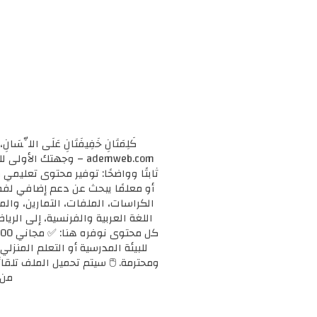
كَلِمَتَانِ خَفِيفَتَانِ عَلَى اللِّسَانِ، 
ademweb.com – وجهتك 
ثابتًا وواضحًا: توفير محتوى تعليم
الكراسات، الملفات، التمارين، وال
اللغة العربية والفرنسية، إلى الريا
للبيئة المدرسية أو التعلم المنزلي
ومحترمة. 🖱️ سيتم تحميل الملف تلقائ
من 