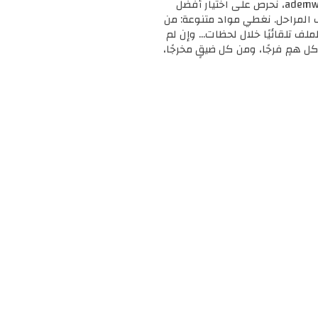
🎓 مرحبًا بك في ademweb.com – وجهتك الأولى للموارد التعليمية المجانية والمميزة! 📚 في ademweb.com، نحرص على اختيار أفضل
ف المراحل. نغطي مواد متنوعة: من
لملف تلقائيًا خلال لحظات... وإن لم
ل همٍ فرجًا، ومن كل ضيقٍ مخرجًا،