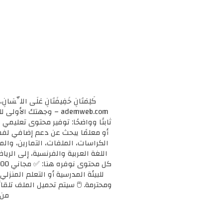
كَلِمَتَانِ خَفِيفَتَانِ عَلَى اللِّسَانِ، 
ademweb.com – وجهتك 
ثابتًا وواضحًا: توفير محتوى تعليم
الكراسات، الملفات، التمارين، وال
اللغة العربية والفرنسية، إلى الريا
للبيئة المدرسية أو التعلم المنزلي
ومحترمة. 🖱️ سيتم تحميل الملف تلقائ
من 