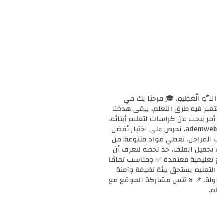
ْحَانَ اللَّهِ الْعَظِيمِ. 🎓 مرحبًا بك في
ا وتتغير فيه طرق التعلم، يبقى هدفنا
مر يبحث عن كراسات لتعليم أبنائه،
أو معلمًا يبحث عن دعم إضافي لفصله، أو طالبًا يريد تقوية مهاراته، فإنك في المكان الصحيح. 📚 في ademweb.com، نحرص على اختيار أفضل
ف المراحل. نغطي مواد متنوعة: من
بدء تحميل الملف، خذ لحظة لتعرف أن
على مناهج تعليمية معتمدة ✅ ومناسب تمامًا
ن التعليم يستحق بيئة نظيفة وآمنة
محاولة. 📌 لا تنس مشاركة الموقع مع
م.