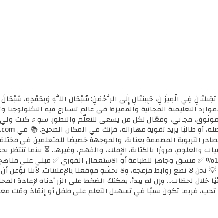
ثَقِيلَتَانِ فِي الْمِيزَانِ، حَبِيبَتَانِ إِلَى الرَّحْمَنِ: سُبْحَانَ اللَّهِ وَبِحَمْدِهِ، سُب
الأولى للموارد التعليمية المجانية والمميزة! في عالم تتسارع فيه التكنولوجي
ي موثوق، مجاني، وفعّال لكل من يسعى للتعلّم والتطور. سواء كنتَ ولي أ
مصادر التربوية المصممة بعناية، والموجهة خصيصًا للمتعلمين في مختل
ضيات والعلوم، مرورًا بالكتابة، الإملاء، والفهم، وغيرها. ⏳ بينما تنتظر 
كل محتوى نوفره هنا: ✅ مجاني 100٪ ✅ منسق وجاهز للطباعة أو الاستعمال الفوري ✅ مبني 
 💡 نحن لا نضع روابط مزعجة، ولا نحشو موقعنا بالإعلانات. لأننا نؤمن أ
يًا خلال لحظات... وإن لم يبدأ، يمكنك الضغط على الزر أدناه لإعادة ال
تحب، فربما تكون سببًا في تسهيل التعلم على طفل أو إنقاذ وقت معل