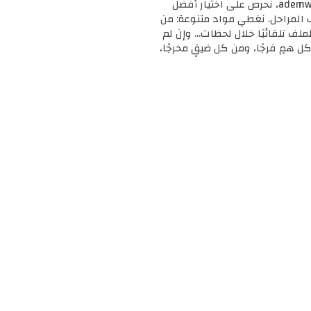
🎓 مرحبًا بك في ademweb.com – وجهتك الأولى للموارد التعليمية المجانية والمميزة! 📚 في ademweb.com، نحرص على اختيار أفضل
ف المراحل. نغطي مواد متنوعة: من
لملف تلقائيًا خلال لحظات... وإن لم
ل همٍ فرجًا، ومن كل ضيقٍ مخرجًا،