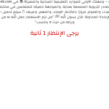
مصادر التربوية المصممة بعناية، والموجهة خصيصًا للمتعلمين في مختل
يات والعلوم، مرورًا بالكتابة، الإملاء، والفهم، وغيرها. 🖱️ سيتم تحميل ا
لإعادة المحاولة. قال رسول الله ﷺ: "من لزم الاستغفار جعل الله له من ك
ورزقه من حيث لا يحتسب."
إضغط هنا للإنتقال لرابط التحميل