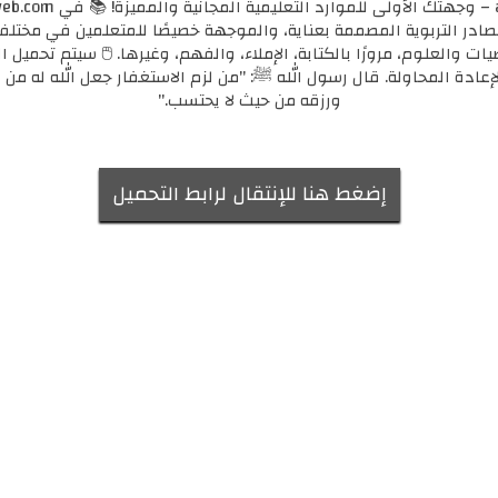
مصادر التربوية المصممة بعناية، والموجهة خصيصًا للمتعلمين في مختل
يات والعلوم، مرورًا بالكتابة، الإملاء، والفهم، وغيرها. 🖱️ سيتم تحميل ا
لإعادة المحاولة. قال رسول الله ﷺ: "من لزم الاستغفار جعل الله له من ك
ورزقه من حيث لا يحتسب."
إضغط هنا للإنتقال لرابط التحميل