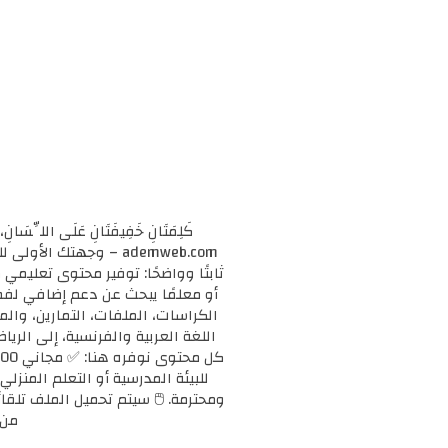
كَلِمَتَانِ خَفِيفَتَانِ عَلَى اللِّسَانِ، 
ademweb.com – وجهتك 
ثابتًا وواضحًا: توفير محتوى تعليم
الكراسات، الملفات، التمارين، وال
اللغة العربية والفرنسية، إلى الريا
للبيئة المدرسية أو التعلم المنزلي
ومحترمة. 🖱️ سيتم تحميل الملف تلقائ
من 