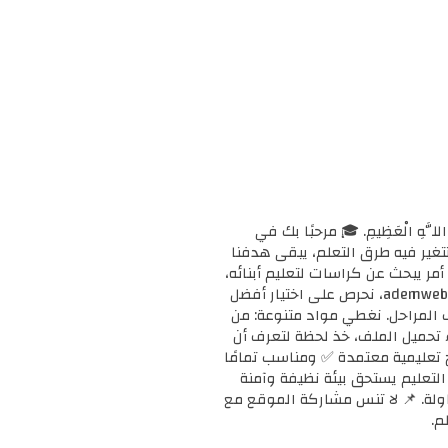
ْحَانَ اللَّهِ الْعَظِيمِ. 🎓 مرحبًا بك في
ا وتتغير فيه طرق التعلم، يبقى هدفنا
مر يبحث عن كراسات لتعليم أبنائه،
أو معلمًا يبحث عن دعم إضافي لفصله، أو طالبًا يريد تقوية مهاراته، فإنك في المكان الصحيح. 📚 في ademweb.com، نحرص على اختيار أفضل
ف المراحل. نغطي مواد متنوعة: من
بدء تحميل الملف، خذ لحظة لتعرف أن
على مناهج تعليمية معتمدة ✅ ومناسب تمامًا
ن التعليم يستحق بيئة نظيفة وآمنة
محاولة. 📌 لا تنس مشاركة الموقع مع
م.