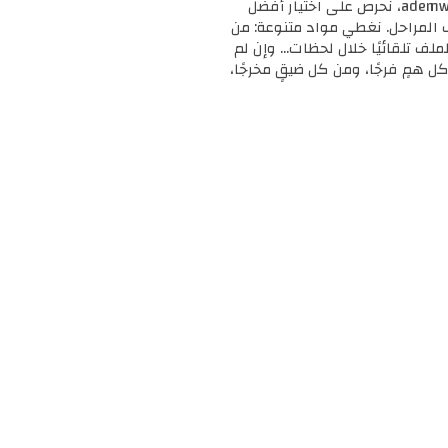
🎓 مرحبًا بك في ademweb.com – وجهتك الأولى للموارد التعليمية المجانية والمميزة! 📚 في ademweb.com، نحرص على اختيار أفضل
ف المراحل. نغطي مواد متنوعة: من
لملف تلقائيًا خلال لحظات... وإن لم
ل همٍ فرجًا، ومن كل ضيقٍ مخرجًا،