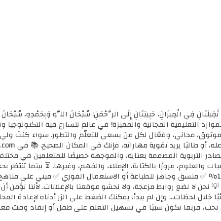
ثَقِيلَتَانِ فِي الْمِيزَانِ، حَبِيبَتَانِ إِلَى الرَّحْمَنِ: سُبْحَانَ اللَّهِ وَبِحَمْدِهِ، سُب
الأولى للموارد التعليمية المجانية والمميزة! في عالم تتسارع فيه التكنولوجي
ي موثوق، مجاني، وفعّال لكل من يسعى للتعلّم والتطور. سواء كنتَ ولي أ
مصادر التربوية المصممة بعناية، والموجهة خصيصًا للمتعلمين في مختل
ضيات والعلوم، مرورًا بالكتابة، الإملاء، والفهم، وغيرها. ⏳ بينما تنتظر 
كل محتوى نوفره هنا: ✅ مجاني 100٪ ✅ منسق وجاهز للطباعة أو الاستعمال الفوري ✅ مبني 
 💡 نحن لا نضع روابط مزعجة، ولا نحشو موقعنا بالإعلانات. لأننا نؤمن أ
يًا خلال لحظات... وإن لم يبدأ، يمكنك الضغط على الزر أدناه لإعادة ال
تحب، فربما تكون سببًا في تسهيل التعلم على طفل أو إنقاذ وقت معل