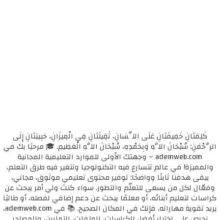
كَلِمَتَانِ خَفِيفَتَانِ عَلَى اللِّسَانِ، ثَقِيلَتَانِ فِي الْمِيزَانِ، حَبِيبَتَانِ إِلَى
الرَّحْمَنِ: سُبْحَانَ اللَّهِ وَبِحَمْدِهِ، سُبْحَانَ اللَّهِ الْعَظِيمِ. 🎓 مرحبًا بك في
ademweb.com – وجهتك الأولى للموارد التعليمية المجانية
والمميزة! في عالم تتسارع فيه التكنولوجيا وتتغير فيه طرق التعلم،
يبقى هدفنا ثابتًا وواضحًا: توفير محتوى تعليمي موثوق، مجاني،
وفعّال لكل من يسعى للتعلّم والتطور. سواء كنتَ ولي أمر يبحث عن
كراسات لتعليم أبنائه، أو معلمًا يبحث عن دعم إضافي لفصله، أو طالبًا
يريد تقوية مهاراته، فإنك في المكان الصحيح. 📚 في ademweb.com،
نحرص على اختيار أفضل الكراسات، الملفات، التمارين، والمصادر