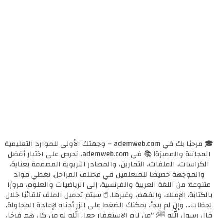
🎓 مرحبًا بك في ademweb.com – وجهتك الأولى للموارد التعليمية
المجانية والمميزة! 📚 في ademweb.com، نحرص على اختيار أفضل
الكراسات، الملفات، التمارين، والمصادر التربوية المصممة بعناية،
والموجهة خصيصًا للمتعلمين في مختلف المراحل. نغطي مواد
متنوعة: من اللغة العربية والفرنسية، إلى الرياضيات والعلوم، مرورًا
بالكتابة، الإملاء، والفهم، وغيرها. 🖱️ سيتم تحميل الملف تلقائيًا خلال
لحظات... وإن لم يبدأ، يمكنك الضغط على الزر أدناه لإعادة المحاولة.
قال رسول الله ﷺ: "من لزم الاستغفار جعل الله له من كل همٍ فرجًا،