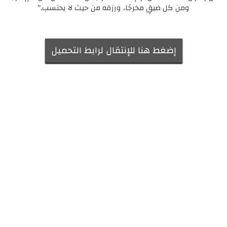
ومن كل ضيقٍ مخرجًا، ورزقه من حيث لا يحتسب."
إضغط هنا للإنتقال لرابط التحميل