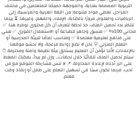
التربوية المصممة بعناية، والموجهة خصيصًا للمتعلمين في مختلف
المراحل. نغطي مواد متنوعة: من اللغة العربية والفرنسية، إلى
الرياضيات والعلوم، مرورًا بالكتابة، الإملاء، والفهم، وغيرها. ⏳ بينما
تنتظر بدء تحميل الملف، خذ لحظة لتعرف أن كل محتوى نوفره هنا: ✅
مجاني 100٪ ✅ منسق وجاهز للطباعة أو الاستعمال الفوري ✅ مبني
على مناهج تعليمية معتمدة ✅ ومناسب تمامًا للبيئة المدرسية أو
التعلم المنزلي 💡 نحن لا نضع روابط مزعجة، ولا نحشو موقعنا
بالإعلانات. لأننا نؤمن أن التعليم يستحق بيئة نظيفة وآمنة ومحترمة. 🖱️
سيتم تحميل الملف تلقائيًا خلال لحظات... وإن لم يبدأ، يمكنك الضغط
على الزر أدناه لإعادة المحاولة. 📌 لا تنس مشاركة الموقع مع من
تحب، فربما تكون سببًا في تسهيل التعلم على طفل أو إنقاذ وقت
معلم.