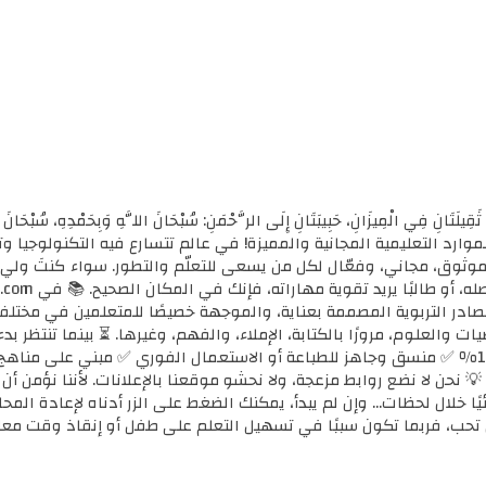
ثَقِيلَتَانِ فِي الْمِيزَانِ، حَبِيبَتَانِ إِلَى الرَّحْمَنِ: سُبْحَانَ اللَّهِ وَبِحَمْدِهِ، سُب
الأولى للموارد التعليمية المجانية والمميزة! في عالم تتسارع فيه التكنولوجي
ي موثوق، مجاني، وفعّال لكل من يسعى للتعلّم والتطور. سواء كنتَ ولي أ
مصادر التربوية المصممة بعناية، والموجهة خصيصًا للمتعلمين في مختل
ضيات والعلوم، مرورًا بالكتابة، الإملاء، والفهم، وغيرها. ⏳ بينما تنتظر 
كل محتوى نوفره هنا: ✅ مجاني 100٪ ✅ منسق وجاهز للطباعة أو الاستعمال الفوري ✅ مبني 
 💡 نحن لا نضع روابط مزعجة، ولا نحشو موقعنا بالإعلانات. لأننا نؤمن أ
يًا خلال لحظات... وإن لم يبدأ، يمكنك الضغط على الزر أدناه لإعادة ال
تحب، فربما تكون سببًا في تسهيل التعلم على طفل أو إنقاذ وقت معل