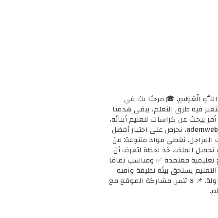
ْحَانَ اللَّهِ الْعَظِيمِ. 🎓 مرحبًا بك في
ا وتتغير فيه طرق التعلم، يبقى هدفنا
مر يبحث عن كراسات لتعليم أبنائه،
أو معلمًا يبحث عن دعم إضافي لفصله، أو طالبًا يريد تقوية مهاراته، فإنك في المكان الصحيح. 📚 في ademweb.com، نحرص على اختيار أفضل
ف المراحل. نغطي مواد متنوعة: من
بدء تحميل الملف، خذ لحظة لتعرف أن
على مناهج تعليمية معتمدة ✅ ومناسب تمامًا
ن التعليم يستحق بيئة نظيفة وآمنة
محاولة. 📌 لا تنس مشاركة الموقع مع
م.