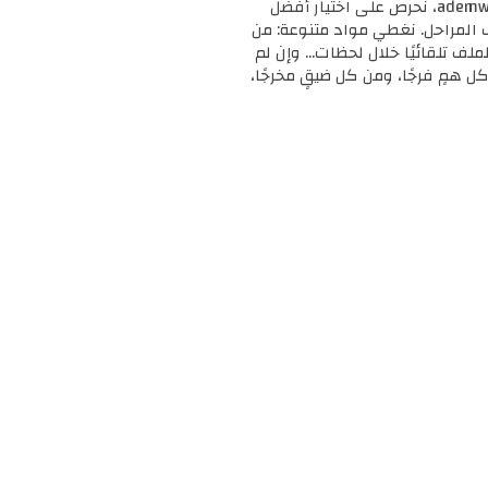
🎓 مرحبًا بك في ademweb.com – وجهتك الأولى للموارد التعليمية المجانية والمميزة! 📚 في ademweb.com، نحرص على اختيار أفضل
ف المراحل. نغطي مواد متنوعة: من
لملف تلقائيًا خلال لحظات... وإن لم
ل همٍ فرجًا، ومن كل ضيقٍ مخرجًا،