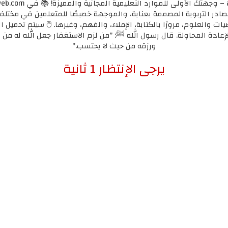
مصادر التربوية المصممة بعناية، والموجهة خصيصًا للمتعلمين في مختل
يات والعلوم، مرورًا بالكتابة، الإملاء، والفهم، وغيرها. 🖱️ سيتم تحميل ا
لإعادة المحاولة. قال رسول الله ﷺ: "من لزم الاستغفار جعل الله له من ك
ورزقه من حيث لا يحتسب."
إضغط هنا للإنتقال لرابط التحميل