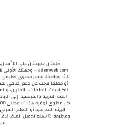
كَلِمَتَانِ خَفِيفَتَانِ عَلَى اللِّسَانِ، 
ademweb.com – وجهتك 
ثابتًا وواضحًا: توفير محتوى تعليم
الكراسات، الملفات، التمارين، وال
اللغة العربية والفرنسية، إلى الريا
للبيئة المدرسية أو التعلم المنزلي
ومحترمة. 🖱️ سيتم تحميل الملف تلقائ
من 