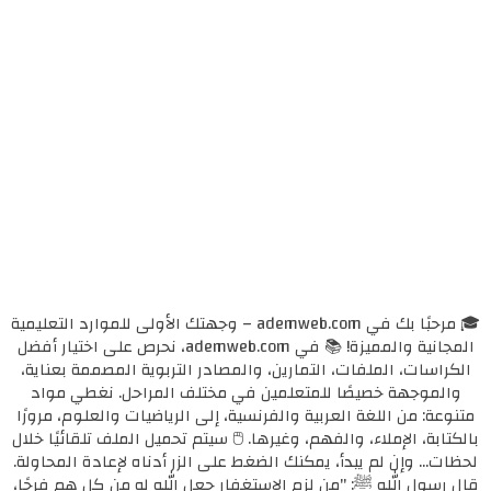
🎓 مرحبًا بك في ademweb.com – وجهتك الأولى للموارد التعليمية
المجانية والمميزة! 📚 في ademweb.com، نحرص على اختيار أفضل
الكراسات، الملفات، التمارين، والمصادر التربوية المصممة بعناية،
والموجهة خصيصًا للمتعلمين في مختلف المراحل. نغطي مواد
متنوعة: من اللغة العربية والفرنسية، إلى الرياضيات والعلوم، مرورًا
بالكتابة، الإملاء، والفهم، وغيرها. 🖱️ سيتم تحميل الملف تلقائيًا خلال
لحظات... وإن لم يبدأ، يمكنك الضغط على الزر أدناه لإعادة المحاولة.
قال رسول الله ﷺ: "من لزم الاستغفار جعل الله له من كل همٍ فرجًا،