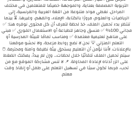
التربوية المصممة بعناية، والموجهة خصيصًا للمتعلمين في مختلف
المراحل. نغطي مواد متنوعة: من اللغة العربية والفرنسية، إلى
الرياضيات والعلوم، مرورًا بالكتابة، الإملاء، والفهم، وغيرها. ⏳ بينما
تنتظر بدء تحميل الملف، خذ لحظة لتعرف أن كل محتوى نوفره هنا: ✅
مجاني 100٪ ✅ منسق وجاهز للطباعة أو الاستعمال الفوري ✅ مبني
على مناهج تعليمية معتمدة ✅ ومناسب تمامًا للبيئة المدرسية أو
التعلم المنزلي 💡 نحن لا نضع روابط مزعجة، ولا نحشو موقعنا
بالإعلانات. لأننا نؤمن أن التعليم يستحق بيئة نظيفة وآمنة ومحترمة. 🖱️
سيتم تحميل الملف تلقائيًا خلال لحظات... وإن لم يبدأ، يمكنك الضغط
على الزر أدناه لإعادة المحاولة. 📌 لا تنس مشاركة الموقع مع من
تحب، فربما تكون سببًا في تسهيل التعلم على طفل أو إنقاذ وقت
معلم.