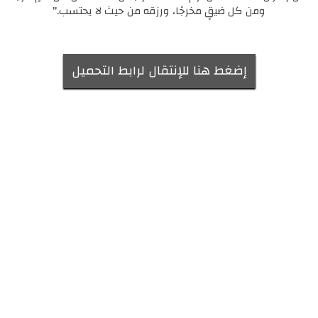
ومن كل ضيقٍ مخرجًا، ورزقه من حيث لا يحتسب."
إضغط هنا للإنتقال لرابط التحميل