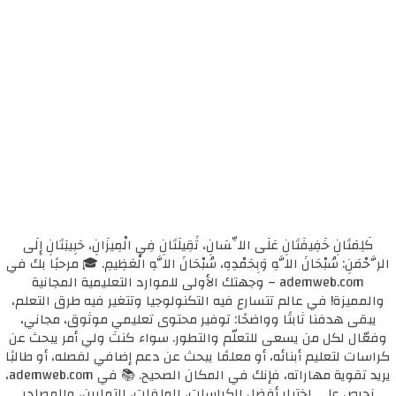
كَلِمَتَانِ خَفِيفَتَانِ عَلَى اللِّسَانِ، ثَقِيلَتَانِ فِي الْمِيزَانِ، حَبِيبَتَانِ إِلَى
الرَّحْمَنِ: سُبْحَانَ اللَّهِ وَبِحَمْدِهِ، سُبْحَانَ اللَّهِ الْعَظِيمِ. 🎓 مرحبًا بك في
ademweb.com – وجهتك الأولى للموارد التعليمية المجانية
والمميزة! في عالم تتسارع فيه التكنولوجيا وتتغير فيه طرق التعلم،
يبقى هدفنا ثابتًا وواضحًا: توفير محتوى تعليمي موثوق، مجاني،
وفعّال لكل من يسعى للتعلّم والتطور. سواء كنتَ ولي أمر يبحث عن
كراسات لتعليم أبنائه، أو معلمًا يبحث عن دعم إضافي لفصله، أو طالبًا
يريد تقوية مهاراته، فإنك في المكان الصحيح. 📚 في ademweb.com،
نحرص على اختيار أفضل الكراسات، الملفات، التمارين، والمصادر