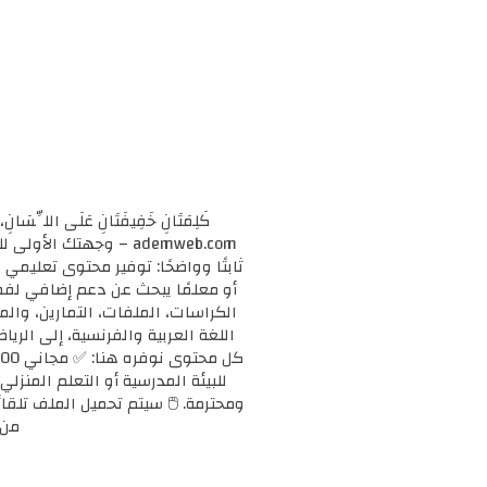
كَلِمَتَانِ خَفِيفَتَانِ عَلَى اللِّسَانِ، 
ademweb.com – وجهتك 
ثابتًا وواضحًا: توفير محتوى تعليم
الكراسات، الملفات، التمارين، وال
اللغة العربية والفرنسية، إلى الريا
للبيئة المدرسية أو التعلم المنزلي
ومحترمة. 🖱️ سيتم تحميل الملف تلقائ
من 