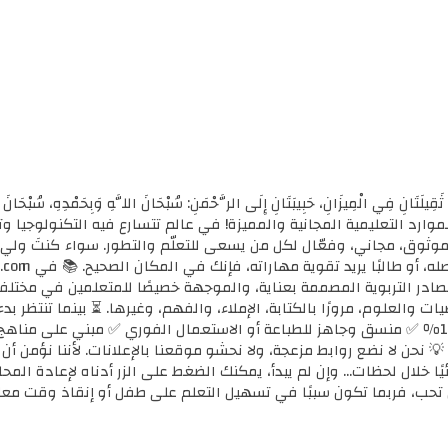
ثَقِيلَتَانِ فِي الْمِيزَانِ، حَبِيبَتَانِ إِلَى الرَّحْمَنِ: سُبْحَانَ اللَّهِ وَبِحَمْدِهِ، سُب
الأولى للموارد التعليمية المجانية والمميزة! في عالم تتسارع فيه التكنولوجي
ي موثوق، مجاني، وفعّال لكل من يسعى للتعلّم والتطور. سواء كنتَ ولي أ
مصادر التربوية المصممة بعناية، والموجهة خصيصًا للمتعلمين في مختل
ضيات والعلوم، مرورًا بالكتابة، الإملاء، والفهم، وغيرها. ⏳ بينما تنتظر 
كل محتوى نوفره هنا: ✅ مجاني 100٪ ✅ منسق وجاهز للطباعة أو الاستعمال الفوري ✅ مبني 
 💡 نحن لا نضع روابط مزعجة، ولا نحشو موقعنا بالإعلانات. لأننا نؤمن أ
يًا خلال لحظات... وإن لم يبدأ، يمكنك الضغط على الزر أدناه لإعادة ال
تحب، فربما تكون سببًا في تسهيل التعلم على طفل أو إنقاذ وقت معل