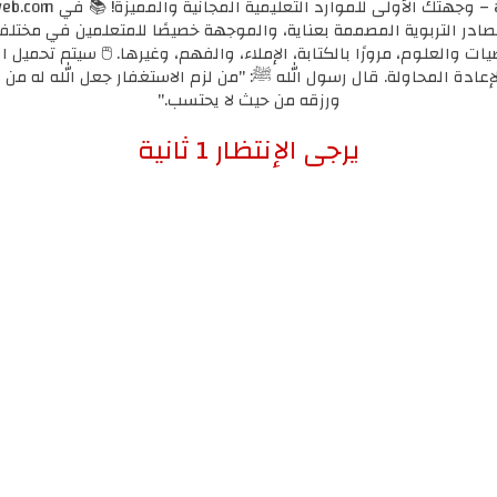
مصادر التربوية المصممة بعناية، والموجهة خصيصًا للمتعلمين في مختل
يات والعلوم، مرورًا بالكتابة، الإملاء، والفهم، وغيرها. 🖱️ سيتم تحميل ا
لإعادة المحاولة. قال رسول الله ﷺ: "من لزم الاستغفار جعل الله له من ك
ورزقه من حيث لا يحتسب."
إضغط هنا للإنتقال لرابط التحميل