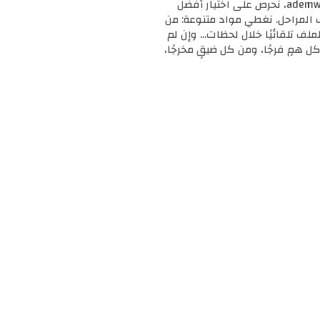
🎓 مرحبًا بك في ademweb.com – وجهتك الأولى للموارد التعليمية المجانية والمميزة! 📚 في ademweb.com، نحرص على اختيار أفضل
ف المراحل. نغطي مواد متنوعة: من
لملف تلقائيًا خلال لحظات... وإن لم
ل همٍ فرجًا، ومن كل ضيقٍ مخرجًا،