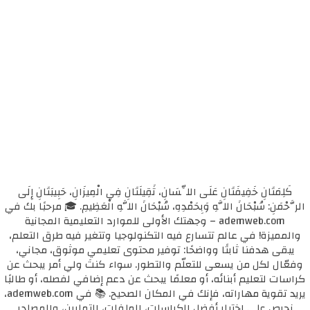
كَلِمَتَانِ خَفِيفَتَانِ عَلَى اللِّسَانِ، ثَقِيلَتَانِ فِي الْمِيزَانِ، حَبِيبَتَانِ إِلَى
الرَّحْمَنِ: سُبْحَانَ اللَّهِ وَبِحَمْدِهِ، سُبْحَانَ اللَّهِ الْعَظِيمِ. 🎓 مرحبًا بك في
ademweb.com – وجهتك الأولى للموارد التعليمية المجانية
والمميزة! في عالم تتسارع فيه التكنولوجيا وتتغير فيه طرق التعلم،
يبقى هدفنا ثابتًا وواضحًا: توفير محتوى تعليمي موثوق، مجاني،
وفعّال لكل من يسعى للتعلّم والتطور. سواء كنتَ ولي أمر يبحث عن
كراسات لتعليم أبنائه، أو معلمًا يبحث عن دعم إضافي لفصله، أو طالبًا
يريد تقوية مهاراته، فإنك في المكان الصحيح. 📚 في ademweb.com،
نحرص على اختيار أفضل الكراسات، الملفات، التمارين، والمصادر