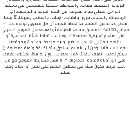
التربوية المصممة بعناية، والموجهة خصيصًا للمتعلمين في مختلف
المراحل. نغطي مواد متنوعة: من اللغة العربية والفرنسية، إلى
الرياضيات والعلوم، مرورًا بالكتابة، الإملاء، والفهم، وغيرها. ⏳ بينما
تنتظر بدء تحميل الملف، خذ لحظة لتعرف أن كل محتوى نوفره هنا: ✅
مجاني 100٪ ✅ منسق وجاهز للطباعة أو الاستعمال الفوري ✅ مبني
على مناهج تعليمية معتمدة ✅ ومناسب تمامًا للبيئة المدرسية أو
التعلم المنزلي 💡 نحن لا نضع روابط مزعجة، ولا نحشو موقعنا
بالإعلانات. لأننا نؤمن أن التعليم يستحق بيئة نظيفة وآمنة ومحترمة. 🖱️
سيتم تحميل الملف تلقائيًا خلال لحظات... وإن لم يبدأ، يمكنك الضغط
على الزر أدناه لإعادة المحاولة. 📌 لا تنس مشاركة الموقع مع من
تحب، فربما تكون سببًا في تسهيل التعلم على طفل أو إنقاذ وقت
معلم.