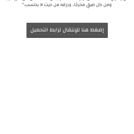
ومن كل ضيقٍ مخرجًا، ورزقه من حيث لا يحتسب."
إضغط هنا للإنتقال لرابط التحميل