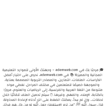
🎓 مرحبًا بك في ademweb.com – وجهتك الأولى للموارد التعليمية
المجانية والمميزة! 📚 في ademweb.com، نحرص على اختيار أفضل
الكراسات، الملفات، التمارين، والمصادر التربوية المصممة بعناية،
والموجهة خصيصًا للمتعلمين في مختلف المراحل. نغطي مواد
متنوعة: من اللغة العربية والفرنسية، إلى الرياضيات والعلوم، مرورًا
بالكتابة، الإملاء، والفهم، وغيرها. 🖱️ سيتم تحميل الملف تلقائيًا خلال
لحظات... وإن لم يبدأ، يمكنك الضغط على الزر أدناه لإعادة المحاولة.
قال رسول الله ﷺ: "من لزم الاستغفار جعل الله له من كل همٍ فرجًا،