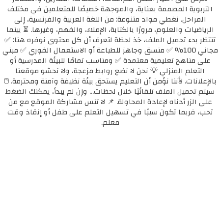
التربوية المصممة بعناية، والموجهة خصيصًا للمتعلمين في مختلف
المراحل. نغطي مواد متنوعة: من اللغة العربية والفرنسية، إلى
الرياضيات والعلوم، مرورًا بالكتابة، الإملاء، والفهم، وغيرها. ⏳ بينما
تنتظر بدء تحميل الملف، خذ لحظة لتعرف أن كل محتوى نوفره هنا: ✅
مجاني 100٪ ✅ منسق وجاهز للطباعة أو الاستعمال الفوري ✅ مبني
على مناهج تعليمية معتمدة ✅ ومناسب تمامًا للبيئة المدرسية أو
التعلم المنزلي 💡 نحن لا نضع روابط مزعجة، ولا نحشو موقعنا
بالإعلانات. لأننا نؤمن أن التعليم يستحق بيئة نظيفة وآمنة ومحترمة. 🖱️
سيتم تحميل الملف تلقائيًا خلال لحظات... وإن لم يبدأ، يمكنك الضغط
على الزر أدناه لإعادة المحاولة. 📌 لا تنس مشاركة الموقع مع من
تحب، فربما تكون سببًا في تسهيل التعلم على طفل أو إنقاذ وقت
معلم.