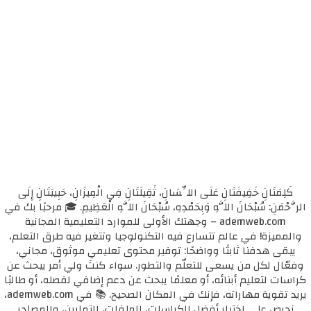
كَلِمَتَانِ خَفِيفَتَانِ عَلَى اللِّسَانِ، ثَقِيلَتَانِ فِي الْمِيزَانِ، حَبِيبَتَانِ إِلَى
الرَّحْمَنِ: سُبْحَانَ اللَّهِ وَبِحَمْدِهِ، سُبْحَانَ اللَّهِ الْعَظِيمِ. 🎓 مرحبًا بك في
ademweb.com – وجهتك الأولى للموارد التعليمية المجانية
والمميزة! في عالم تتسارع فيه التكنولوجيا وتتغير فيه طرق التعلم،
يبقى هدفنا ثابتًا وواضحًا: توفير محتوى تعليمي موثوق، مجاني،
وفعّال لكل من يسعى للتعلّم والتطور. سواء كنتَ ولي أمر يبحث عن
كراسات لتعليم أبنائه، أو معلمًا يبحث عن دعم إضافي لفصله، أو طالبًا
يريد تقوية مهاراته، فإنك في المكان الصحيح. 📚 في ademweb.com،
نحرص على اختيار أفضل الكراسات، الملفات، التمارين، والمصادر