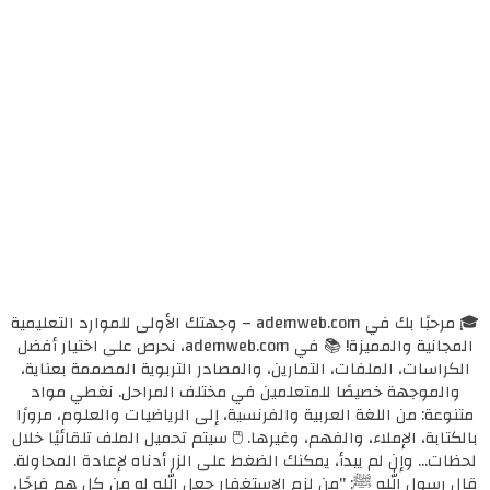
🎓 مرحبًا بك في ademweb.com – وجهتك الأولى للموارد التعليمية
المجانية والمميزة! 📚 في ademweb.com، نحرص على اختيار أفضل
الكراسات، الملفات، التمارين، والمصادر التربوية المصممة بعناية،
والموجهة خصيصًا للمتعلمين في مختلف المراحل. نغطي مواد
متنوعة: من اللغة العربية والفرنسية، إلى الرياضيات والعلوم، مرورًا
بالكتابة، الإملاء، والفهم، وغيرها. 🖱️ سيتم تحميل الملف تلقائيًا خلال
لحظات... وإن لم يبدأ، يمكنك الضغط على الزر أدناه لإعادة المحاولة.
قال رسول الله ﷺ: "من لزم الاستغفار جعل الله له من كل همٍ فرجًا،