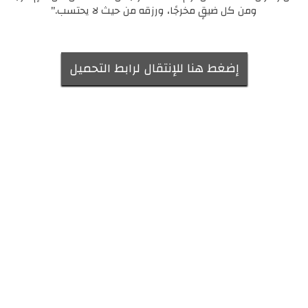
ومن كل ضيقٍ مخرجًا، ورزقه من حيث لا يحتسب."
إضغط هنا للإنتقال لرابط التحميل