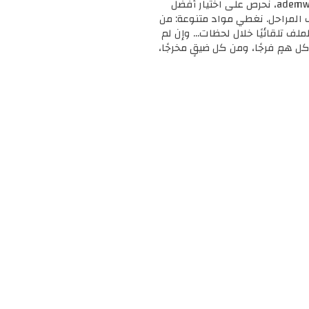
🎓 مرحبًا بك في ademweb.com – وجهتك الأولى للموارد التعليمية المجانية والمميزة! 📚 في ademweb.com، نحرص على اختيار أفضل
ف المراحل. نغطي مواد متنوعة: من
لملف تلقائيًا خلال لحظات... وإن لم
ل همٍ فرجًا، ومن كل ضيقٍ مخرجًا،