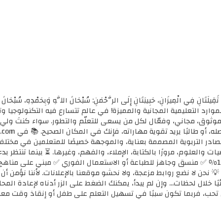
ثَقِيلَتَانِ فِي الْمِيزَانِ، حَبِيبَتَانِ إِلَى الرَّحْمَنِ: سُبْحَانَ اللَّهِ وَبِحَمْدِهِ، سُب
الأولى للموارد التعليمية المجانية والمميزة! في عالم تتسارع فيه التكنولوجي
ي موثوق، مجاني، وفعّال لكل من يسعى للتعلّم والتطور. سواء كنتَ ولي أ
مصادر التربوية المصممة بعناية، والموجهة خصيصًا للمتعلمين في مختل
ضيات والعلوم، مرورًا بالكتابة، الإملاء، والفهم، وغيرها. ⏳ بينما تنتظر 
كل محتوى نوفره هنا: ✅ مجاني 100٪ ✅ منسق وجاهز للطباعة أو الاستعمال الفوري ✅ مبني 
 💡 نحن لا نضع روابط مزعجة، ولا نحشو موقعنا بالإعلانات. لأننا نؤمن أ
يًا خلال لحظات... وإن لم يبدأ، يمكنك الضغط على الزر أدناه لإعادة ال
تحب، فربما تكون سببًا في تسهيل التعلم على طفل أو إنقاذ وقت معل