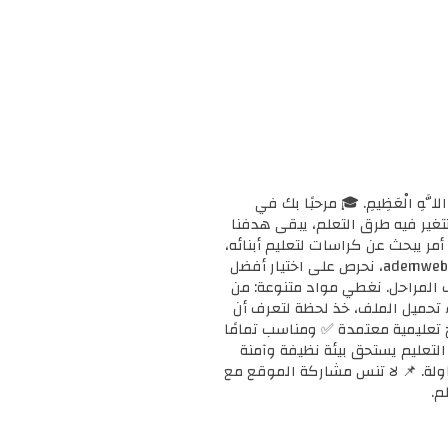
ْحَانَ اللَّهِ الْعَظِيمِ. 🎓 مرحبًا بك في
ا وتتغير فيه طرق التعلم، يبقى هدفنا
مر يبحث عن كراسات لتعليم أبنائه،
أو معلمًا يبحث عن دعم إضافي لفصله، أو طالبًا يريد تقوية مهاراته، فإنك في المكان الصحيح. 📚 في ademweb.com، نحرص على اختيار أفضل
ف المراحل. نغطي مواد متنوعة: من
بدء تحميل الملف، خذ لحظة لتعرف أن
على مناهج تعليمية معتمدة ✅ ومناسب تمامًا
ن التعليم يستحق بيئة نظيفة وآمنة
محاولة. 📌 لا تنس مشاركة الموقع مع
م.