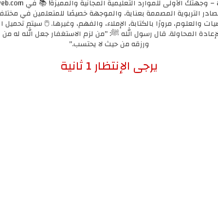
مصادر التربوية المصممة بعناية، والموجهة خصيصًا للمتعلمين في مختل
يات والعلوم، مرورًا بالكتابة، الإملاء، والفهم، وغيرها. 🖱️ سيتم تحميل ا
لإعادة المحاولة. قال رسول الله ﷺ: "من لزم الاستغفار جعل الله له من ك
ورزقه من حيث لا يحتسب."
إضغط هنا للإنتقال لرابط التحميل