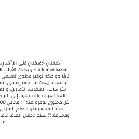
كَلِمَتَانِ خَفِيفَتَانِ عَلَى اللِّسَانِ، 
ademweb.com – وجهتك 
ثابتًا وواضحًا: توفير محتوى تعليم
الكراسات، الملفات، التمارين، وال
اللغة العربية والفرنسية، إلى الريا
للبيئة المدرسية أو التعلم المنزلي
ومحترمة. 🖱️ سيتم تحميل الملف تلقائ
من 