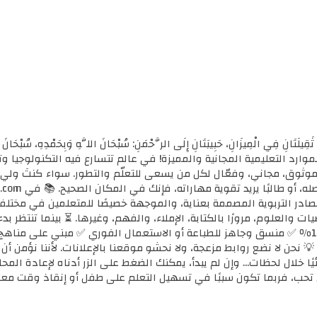
ثَقِيلَتَانِ فِي الْمِيزَانِ، حَبِيبَتَانِ إِلَى الرَّحْمَنِ: سُبْحَانَ اللَّهِ وَبِحَمْدِهِ، سُب
الأولى للموارد التعليمية المجانية والمميزة! في عالم تتسارع فيه التكنولوجي
ي موثوق، مجاني، وفعّال لكل من يسعى للتعلّم والتطور. سواء كنتَ ولي أ
مصادر التربوية المصممة بعناية، والموجهة خصيصًا للمتعلمين في مختل
ضيات والعلوم، مرورًا بالكتابة، الإملاء، والفهم، وغيرها. ⏳ بينما تنتظر 
كل محتوى نوفره هنا: ✅ مجاني 100٪ ✅ منسق وجاهز للطباعة أو الاستعمال الفوري ✅ مبني 
 💡 نحن لا نضع روابط مزعجة، ولا نحشو موقعنا بالإعلانات. لأننا نؤمن أ
يًا خلال لحظات... وإن لم يبدأ، يمكنك الضغط على الزر أدناه لإعادة ال
تحب، فربما تكون سببًا في تسهيل التعلم على طفل أو إنقاذ وقت معل