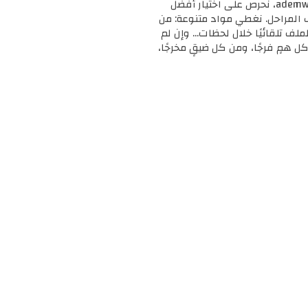
🎓 مرحبًا بك في ademweb.com – وجهتك الأولى للموارد التعليمية المجانية والمميزة! 📚 في ademweb.com، نحرص على اختيار أفضل
ف المراحل. نغطي مواد متنوعة: من
لملف تلقائيًا خلال لحظات... وإن لم
ل همٍ فرجًا، ومن كل ضيقٍ مخرجًا،