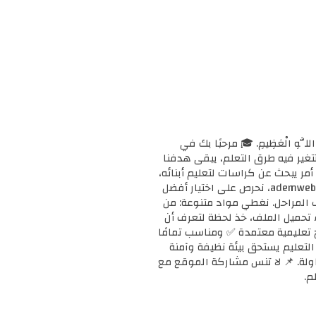
ْحَانَ اللَّهِ الْعَظِيمِ. 🎓 مرحبًا بك في
ا وتتغير فيه طرق التعلم، يبقى هدفنا
مر يبحث عن كراسات لتعليم أبنائه،
أو معلمًا يبحث عن دعم إضافي لفصله، أو طالبًا يريد تقوية مهاراته، فإنك في المكان الصحيح. 📚 في ademweb.com، نحرص على اختيار أفضل
ف المراحل. نغطي مواد متنوعة: من
بدء تحميل الملف، خذ لحظة لتعرف أن
على مناهج تعليمية معتمدة ✅ ومناسب تمامًا
ن التعليم يستحق بيئة نظيفة وآمنة
محاولة. 📌 لا تنس مشاركة الموقع مع
م.