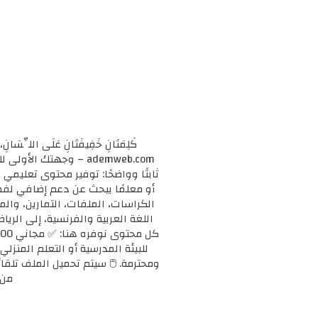
كَلِمَتَانِ خَفِيفَتَانِ عَلَى اللِّسَانِ، 
ademweb.com – وجهتك 
ثابتًا وواضحًا: توفير محتوى تعليم
الكراسات، الملفات، التمارين، وال
اللغة العربية والفرنسية، إلى الريا
للبيئة المدرسية أو التعلم المنزلي
ومحترمة. 🖱️ سيتم تحميل الملف تلقائ
من 