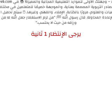
مصادر التربوية المصممة بعناية، والموجهة خصيصًا للمتعلمين في مختل
يات والعلوم، مرورًا بالكتابة، الإملاء، والفهم، وغيرها. 🖱️ سيتم تحميل ا
لإعادة المحاولة. قال رسول الله ﷺ: "من لزم الاستغفار جعل الله له من ك
ورزقه من حيث لا يحتسب."
إضغط هنا للإنتقال لرابط التحميل