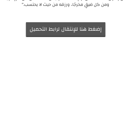
ومن كل ضيقٍ مخرجًا، ورزقه من حيث لا يحتسب."
إضغط هنا للإنتقال لرابط التحميل