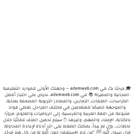
🎓 مرحبًا بك في ademweb.com – وجهتك الأولى للموارد التعليمية
المجانية والمميزة! 📚 في ademweb.com، نحرص على اختيار أفضل
الكراسات، الملفات، التمارين، والمصادر التربوية المصممة بعناية،
والموجهة خصيصًا للمتعلمين في مختلف المراحل. نغطي مواد
متنوعة: من اللغة العربية والفرنسية، إلى الرياضيات والعلوم، مرورًا
بالكتابة، الإملاء، والفهم، وغيرها. 🖱️ سيتم تحميل الملف تلقائيًا خلال
لحظات... وإن لم يبدأ، يمكنك الضغط على الزر أدناه لإعادة المحاولة.
قال رسول الله ﷺ: "من لزم الاستغفار جعل الله له من كل همٍ فرجًا،