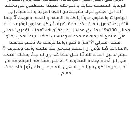
التربوية المصممة بعناية، والموجهة خصيصًا للمتعلمين في مختلف
المراحل. نغطي مواد متنوعة: من اللغة العربية والفرنسية، إلى
الرياضيات والعلوم، مرورًا بالكتابة، الإملاء، والفهم، وغيرها. ⏳ بينما
تنتظر بدء تحميل الملف، خذ لحظة لتعرف أن كل محتوى نوفره هنا: ✅
مجاني 100٪ ✅ منسق وجاهز للطباعة أو الاستعمال الفوري ✅ مبني
على مناهج تعليمية معتمدة ✅ ومناسب تمامًا للبيئة المدرسية أو
التعلم المنزلي 💡 نحن لا نضع روابط مزعجة، ولا نحشو موقعنا
بالإعلانات. لأننا نؤمن أن التعليم يستحق بيئة نظيفة وآمنة ومحترمة. 🖱️
سيتم تحميل الملف تلقائيًا خلال لحظات... وإن لم يبدأ، يمكنك الضغط
على الزر أدناه لإعادة المحاولة. 📌 لا تنس مشاركة الموقع مع من
تحب، فربما تكون سببًا في تسهيل التعلم على طفل أو إنقاذ وقت
معلم.