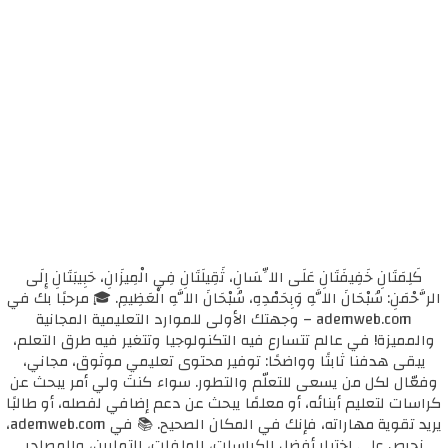
كَلِمَتَانِ خَفِيفَتَانِ عَلَى اللِّسَانِ، ثَقِيلَتَانِ فِي الْمِيزَانِ، حَبِيبَتَانِ إِلَى
الرَّحْمَنِ: سُبْحَانَ اللَّهِ وَبِحَمْدِهِ، سُبْحَانَ اللَّهِ الْعَظِيمِ. 🎓 مرحبًا بك في
ademweb.com – وجهتك الأولى للموارد التعليمية المجانية
والمميزة! في عالم تتسارع فيه التكنولوجيا وتتغير فيه طرق التعلم،
يبقى هدفنا ثابتًا وواضحًا: توفير محتوى تعليمي موثوق، مجاني،
وفعّال لكل من يسعى للتعلّم والتطور. سواء كنتَ ولي أمر يبحث عن
كراسات لتعليم أبنائه، أو معلمًا يبحث عن دعم إضافي لفصله، أو طالبًا
يريد تقوية مهاراته، فإنك في المكان الصحيح. 📚 في ademweb.com،
نحرص على اختيار أفضل الكراسات، الملفات، التمارين، والمصادر