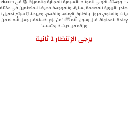
مصادر التربوية المصممة بعناية، والموجهة خصيصًا للمتعلمين في مختل
يات والعلوم، مرورًا بالكتابة، الإملاء، والفهم، وغيرها. 🖱️ سيتم تحميل ا
لإعادة المحاولة. قال رسول الله ﷺ: "من لزم الاستغفار جعل الله له من ك
ورزقه من حيث لا يحتسب."
إضغط هنا للإنتقال لرابط التحميل