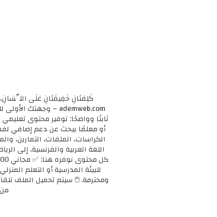
كَلِمَتَانِ خَفِيفَتَانِ عَلَى اللِّسَانِ، 
ademweb.com – وجهتك 
ثابتًا وواضحًا: توفير محتوى تعليم
الكراسات، الملفات، التمارين، وال
اللغة العربية والفرنسية، إلى الريا
للبيئة المدرسية أو التعلم المنزلي
ومحترمة. 🖱️ سيتم تحميل الملف تلقائ
من 