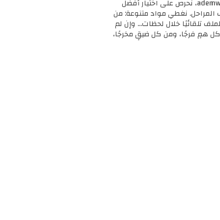
🎓 مرحبًا بك في ademweb.com – وجهتك الأولى للموارد التعليمية المجانية والمميزة! 📚 في ademweb.com، نحرص على اختيار أفضل
ف المراحل. نغطي مواد متنوعة: من
لملف تلقائيًا خلال لحظات... وإن لم
ل همٍ فرجًا، ومن كل ضيقٍ مخرجًا،