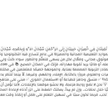
ثَقِيلَتَانِ فِي الْمِيزَانِ، حَبِيبَتَانِ إِلَى الرَّحْمَنِ: سُبْحَانَ اللَّهِ وَبِحَمْدِهِ، سُب
الأولى للموارد التعليمية المجانية والمميزة! في عالم تتسارع فيه التكنولوجي
ي موثوق، مجاني، وفعّال لكل من يسعى للتعلّم والتطور. سواء كنتَ ولي أ
مصادر التربوية المصممة بعناية، والموجهة خصيصًا للمتعلمين في مختل
ضيات والعلوم، مرورًا بالكتابة، الإملاء، والفهم، وغيرها. ⏳ بينما تنتظر 
كل محتوى نوفره هنا: ✅ مجاني 100٪ ✅ منسق وجاهز للطباعة أو الاستعمال الفوري ✅ مبني 
 💡 نحن لا نضع روابط مزعجة، ولا نحشو موقعنا بالإعلانات. لأننا نؤمن أ
يًا خلال لحظات... وإن لم يبدأ، يمكنك الضغط على الزر أدناه لإعادة ال
تحب، فربما تكون سببًا في تسهيل التعلم على طفل أو إنقاذ وقت معل