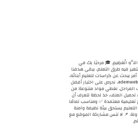
ْحَانَ اللَّهِ الْعَظِيمِ. 🎓 مرحبًا بك في
ا وتتغير فيه طرق التعلم، يبقى هدفنا
مر يبحث عن كراسات لتعليم أبنائه،
أو معلمًا يبحث عن دعم إضافي لفصله، أو طالبًا يريد تقوية مهاراته، فإنك في المكان الصحيح. 📚 في ademweb.com، نحرص على اختيار أفضل
ف المراحل. نغطي مواد متنوعة: من
بدء تحميل الملف، خذ لحظة لتعرف أن
على مناهج تعليمية معتمدة ✅ ومناسب تمامًا
ن التعليم يستحق بيئة نظيفة وآمنة
محاولة. 📌 لا تنس مشاركة الموقع مع
م.