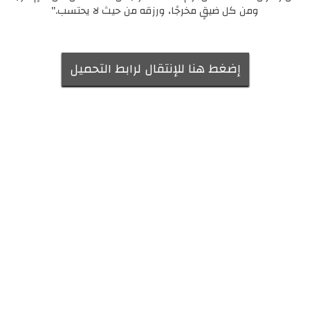
ومن كل ضيقٍ مخرجًا، ورزقه من حيث لا يحتسب."
إضغط هنا للإنتقال لرابط التحميل