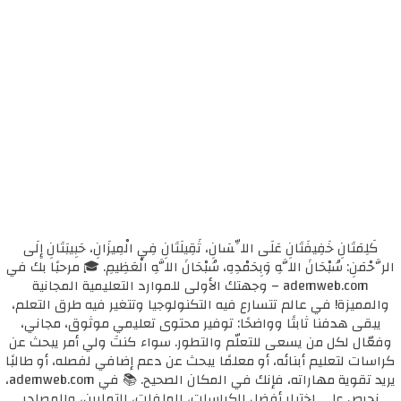
كَلِمَتَانِ خَفِيفَتَانِ عَلَى اللِّسَانِ، ثَقِيلَتَانِ فِي الْمِيزَانِ، حَبِيبَتَانِ إِلَى
الرَّحْمَنِ: سُبْحَانَ اللَّهِ وَبِحَمْدِهِ، سُبْحَانَ اللَّهِ الْعَظِيمِ. 🎓 مرحبًا بك في
ademweb.com – وجهتك الأولى للموارد التعليمية المجانية
والمميزة! في عالم تتسارع فيه التكنولوجيا وتتغير فيه طرق التعلم،
يبقى هدفنا ثابتًا وواضحًا: توفير محتوى تعليمي موثوق، مجاني،
وفعّال لكل من يسعى للتعلّم والتطور. سواء كنتَ ولي أمر يبحث عن
كراسات لتعليم أبنائه، أو معلمًا يبحث عن دعم إضافي لفصله، أو طالبًا
يريد تقوية مهاراته، فإنك في المكان الصحيح. 📚 في ademweb.com،
نحرص على اختيار أفضل الكراسات، الملفات، التمارين، والمصادر