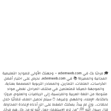
🎓 مرحبًا بك في ademweb.com – وجهتك الأولى للموارد التعليمية
المجانية والمميزة! 📚 في ademweb.com، نحرص على اختيار أفضل
الكراسات، الملفات، التمارين، والمصادر التربوية المصممة بعناية،
والموجهة خصيصًا للمتعلمين في مختلف المراحل. نغطي مواد
متنوعة: من اللغة العربية والفرنسية، إلى الرياضيات والعلوم، مرورًا
بالكتابة، الإملاء، والفهم، وغيرها. 🖱️ سيتم تحميل الملف تلقائيًا خلال
لحظات... وإن لم يبدأ، يمكنك الضغط على الزر أدناه لإعادة المحاولة.
قال رسول الله ﷺ: "من لزم الاستغفار جعل الله له من كل همٍ فرجًا،