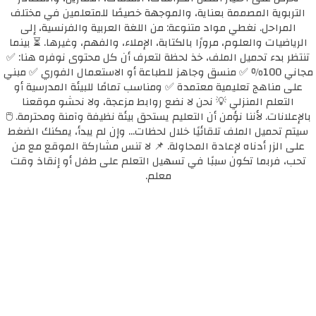
التربوية المصممة بعناية، والموجهة خصيصًا للمتعلمين في مختلف
المراحل. نغطي مواد متنوعة: من اللغة العربية والفرنسية، إلى
الرياضيات والعلوم، مرورًا بالكتابة، الإملاء، والفهم، وغيرها. ⏳ بينما
تنتظر بدء تحميل الملف، خذ لحظة لتعرف أن كل محتوى نوفره هنا: ✅
مجاني 100٪ ✅ منسق وجاهز للطباعة أو الاستعمال الفوري ✅ مبني
على مناهج تعليمية معتمدة ✅ ومناسب تمامًا للبيئة المدرسية أو
التعلم المنزلي 💡 نحن لا نضع روابط مزعجة، ولا نحشو موقعنا
بالإعلانات. لأننا نؤمن أن التعليم يستحق بيئة نظيفة وآمنة ومحترمة. 🖱️
سيتم تحميل الملف تلقائيًا خلال لحظات... وإن لم يبدأ، يمكنك الضغط
على الزر أدناه لإعادة المحاولة. 📌 لا تنس مشاركة الموقع مع من
تحب، فربما تكون سببًا في تسهيل التعلم على طفل أو إنقاذ وقت
معلم.