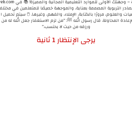
مصادر التربوية المصممة بعناية، والموجهة خصيصًا للمتعلمين في مختل
يات والعلوم، مرورًا بالكتابة، الإملاء، والفهم، وغيرها. 🖱️ سيتم تحميل ا
لإعادة المحاولة. قال رسول الله ﷺ: "من لزم الاستغفار جعل الله له من ك
ورزقه من حيث لا يحتسب."
إضغط هنا للإنتقال لرابط التحميل