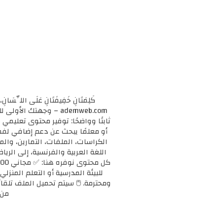
كَلِمَتَانِ خَفِيفَتَانِ عَلَى اللِّسَانِ، 
ademweb.com – وجهتك 
ثابتًا وواضحًا: توفير محتوى تعليم
الكراسات، الملفات، التمارين، وال
اللغة العربية والفرنسية، إلى الريا
للبيئة المدرسية أو التعلم المنزلي
ومحترمة. 🖱️ سيتم تحميل الملف تلقائ
من 