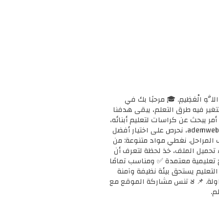
ْحَانَ اللَّهِ الْعَظِيمِ. 🎓 مرحبًا بك في
ا وتتغير فيه طرق التعلم، يبقى هدفنا
مر يبحث عن كراسات لتعليم أبنائه،
أو معلمًا يبحث عن دعم إضافي لفصله، أو طالبًا يريد تقوية مهاراته، فإنك في المكان الصحيح. 📚 في ademweb.com، نحرص على اختيار أفضل
ف المراحل. نغطي مواد متنوعة: من
بدء تحميل الملف، خذ لحظة لتعرف أن
على مناهج تعليمية معتمدة ✅ ومناسب تمامًا
ن التعليم يستحق بيئة نظيفة وآمنة
محاولة. 📌 لا تنس مشاركة الموقع مع
م.