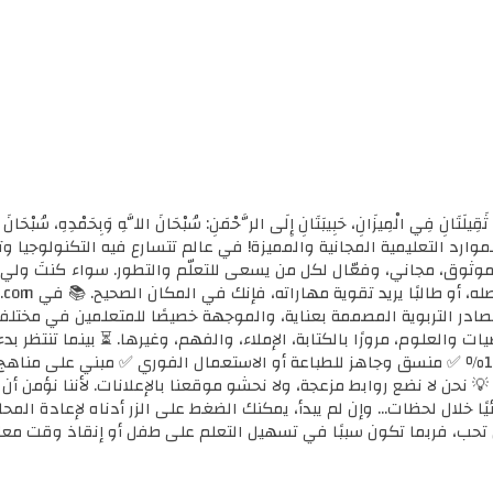
ثَقِيلَتَانِ فِي الْمِيزَانِ، حَبِيبَتَانِ إِلَى الرَّحْمَنِ: سُبْحَانَ اللَّهِ وَبِحَمْدِهِ، سُب
الأولى للموارد التعليمية المجانية والمميزة! في عالم تتسارع فيه التكنولوجي
ي موثوق، مجاني، وفعّال لكل من يسعى للتعلّم والتطور. سواء كنتَ ولي أ
مصادر التربوية المصممة بعناية، والموجهة خصيصًا للمتعلمين في مختل
ضيات والعلوم، مرورًا بالكتابة، الإملاء، والفهم، وغيرها. ⏳ بينما تنتظر 
كل محتوى نوفره هنا: ✅ مجاني 100٪ ✅ منسق وجاهز للطباعة أو الاستعمال الفوري ✅ مبني 
 💡 نحن لا نضع روابط مزعجة، ولا نحشو موقعنا بالإعلانات. لأننا نؤمن أ
يًا خلال لحظات... وإن لم يبدأ، يمكنك الضغط على الزر أدناه لإعادة ال
تحب، فربما تكون سببًا في تسهيل التعلم على طفل أو إنقاذ وقت معل