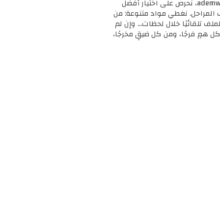
🎓 مرحبًا بك في ademweb.com – وجهتك الأولى للموارد التعليمية المجانية والمميزة! 📚 في ademweb.com، نحرص على اختيار أفضل
ف المراحل. نغطي مواد متنوعة: من
لملف تلقائيًا خلال لحظات... وإن لم
ل همٍ فرجًا، ومن كل ضيقٍ مخرجًا،