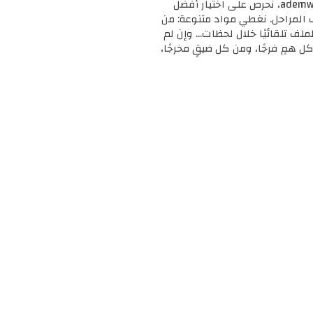
🎓 مرحبًا بك في ademweb.com – وجهتك الأولى للموارد التعليمية المجانية والمميزة! 📚 في ademweb.com، نحرص على اختيار أفضل
ف المراحل. نغطي مواد متنوعة: من
لملف تلقائيًا خلال لحظات... وإن لم
ل همٍ فرجًا، ومن كل ضيقٍ مخرجًا،