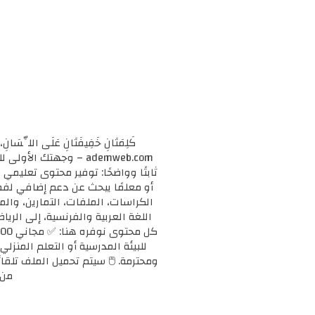
كَلِمَتَانِ خَفِيفَتَانِ عَلَى اللِّسَانِ، 
ademweb.com – وجهتك 
ثابتًا وواضحًا: توفير محتوى تعليم
الكراسات، الملفات، التمارين، وال
اللغة العربية والفرنسية، إلى الريا
للبيئة المدرسية أو التعلم المنزلي
ومحترمة. 🖱️ سيتم تحميل الملف تلقائ
من 