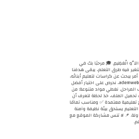
ْحَانَ اللَّهِ الْعَظِيمِ. 🎓 مرحبًا بك في
ا وتتغير فيه طرق التعلم، يبقى هدفنا
مر يبحث عن كراسات لتعليم أبنائه،
أو معلمًا يبحث عن دعم إضافي لفصله، أو طالبًا يريد تقوية مهاراته، فإنك في المكان الصحيح. 📚 في ademweb.com، نحرص على اختيار أفضل
ف المراحل. نغطي مواد متنوعة: من
بدء تحميل الملف، خذ لحظة لتعرف أن
على مناهج تعليمية معتمدة ✅ ومناسب تمامًا
ن التعليم يستحق بيئة نظيفة وآمنة
محاولة. 📌 لا تنس مشاركة الموقع مع
م.