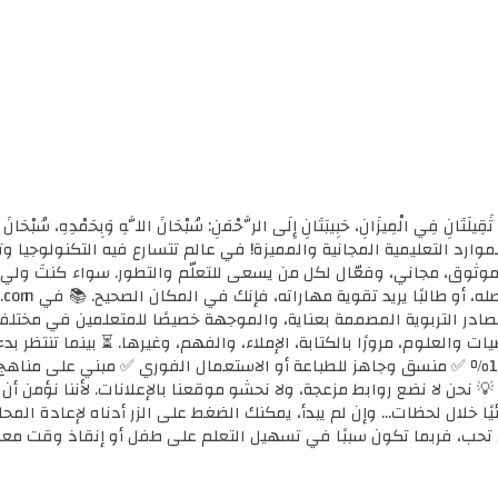
ثَقِيلَتَانِ فِي الْمِيزَانِ، حَبِيبَتَانِ إِلَى الرَّحْمَنِ: سُبْحَانَ اللَّهِ وَبِحَمْدِهِ، سُب
الأولى للموارد التعليمية المجانية والمميزة! في عالم تتسارع فيه التكنولوجي
ي موثوق، مجاني، وفعّال لكل من يسعى للتعلّم والتطور. سواء كنتَ ولي أ
مصادر التربوية المصممة بعناية، والموجهة خصيصًا للمتعلمين في مختل
ضيات والعلوم، مرورًا بالكتابة، الإملاء، والفهم، وغيرها. ⏳ بينما تنتظر 
كل محتوى نوفره هنا: ✅ مجاني 100٪ ✅ منسق وجاهز للطباعة أو الاستعمال الفوري ✅ مبني 
 💡 نحن لا نضع روابط مزعجة، ولا نحشو موقعنا بالإعلانات. لأننا نؤمن أ
يًا خلال لحظات... وإن لم يبدأ، يمكنك الضغط على الزر أدناه لإعادة ال
تحب، فربما تكون سببًا في تسهيل التعلم على طفل أو إنقاذ وقت معل