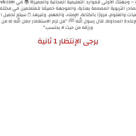
مصادر التربوية المصممة بعناية، والموجهة خصيصًا للمتعلمين في مختل
يات والعلوم، مرورًا بالكتابة، الإملاء، والفهم، وغيرها. 🖱️ سيتم تحميل ا
لإعادة المحاولة. قال رسول الله ﷺ: "من لزم الاستغفار جعل الله له من ك
ورزقه من حيث لا يحتسب."
إضغط هنا للإنتقال لرابط التحميل