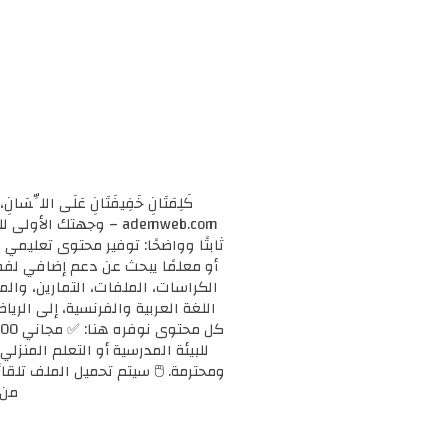
كَلِمَتَانِ خَفِيفَتَانِ عَلَى اللِّسَانِ، 
ademweb.com – وجهتك 
ثابتًا وواضحًا: توفير محتوى تعليم
الكراسات، الملفات، التمارين، وال
اللغة العربية والفرنسية، إلى الريا
للبيئة المدرسية أو التعلم المنزلي
ومحترمة. 🖱️ سيتم تحميل الملف تلقائ
من 