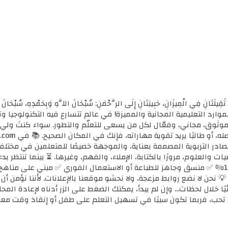
ثَقِيلَتَانِ فِي الْمِيزَانِ، حَبِيبَتَانِ إِلَى الرَّحْمَنِ: سُبْحَانَ اللَّهِ وَبِحَمْدِهِ، سُب
الأولى للموارد التعليمية المجانية والمميزة! في عالم تتسارع فيه التكنولوجي
ي موثوق، مجاني، وفعّال لكل من يسعى للتعلّم والتطور. سواء كنتَ ولي أ
مصادر التربوية المصممة بعناية، والموجهة خصيصًا للمتعلمين في مختل
ضيات والعلوم، مرورًا بالكتابة، الإملاء، والفهم، وغيرها. ⏳ بينما تنتظر 
كل محتوى نوفره هنا: ✅ مجاني 100٪ ✅ منسق وجاهز للطباعة أو الاستعمال الفوري ✅ مبني 
 💡 نحن لا نضع روابط مزعجة، ولا نحشو موقعنا بالإعلانات. لأننا نؤمن أ
يًا خلال لحظات... وإن لم يبدأ، يمكنك الضغط على الزر أدناه لإعادة ال
تحب، فربما تكون سببًا في تسهيل التعلم على طفل أو إنقاذ وقت معل