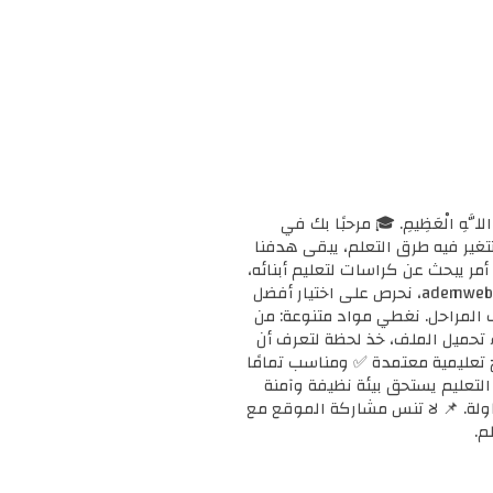
ْحَانَ اللَّهِ الْعَظِيمِ. 🎓 مرحبًا بك في
ا وتتغير فيه طرق التعلم، يبقى هدفنا
مر يبحث عن كراسات لتعليم أبنائه،
أو معلمًا يبحث عن دعم إضافي لفصله، أو طالبًا يريد تقوية مهاراته، فإنك في المكان الصحيح. 📚 في ademweb.com، نحرص على اختيار أفضل
ف المراحل. نغطي مواد متنوعة: من
بدء تحميل الملف، خذ لحظة لتعرف أن
على مناهج تعليمية معتمدة ✅ ومناسب تمامًا
ن التعليم يستحق بيئة نظيفة وآمنة
محاولة. 📌 لا تنس مشاركة الموقع مع
م.