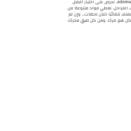
🎓 مرحبًا بك في ademweb.com – وجهتك الأولى للموارد التعليمية المجانية والمميزة! 📚 في ademweb.com، نحرص على اختيار أفضل
ف المراحل. نغطي مواد متنوعة: من
لملف تلقائيًا خلال لحظات... وإن لم
ل همٍ فرجًا، ومن كل ضيقٍ مخرجًا،