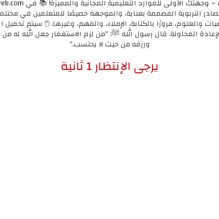
مصادر التربوية المصممة بعناية، والموجهة خصيصًا للمتعلمين في مختل
يات والعلوم، مرورًا بالكتابة، الإملاء، والفهم، وغيرها. 🖱️ سيتم تحميل ا
لإعادة المحاولة. قال رسول الله ﷺ: "من لزم الاستغفار جعل الله له من ك
ورزقه من حيث لا يحتسب."
إضغط هنا للإنتقال لرابط التحميل