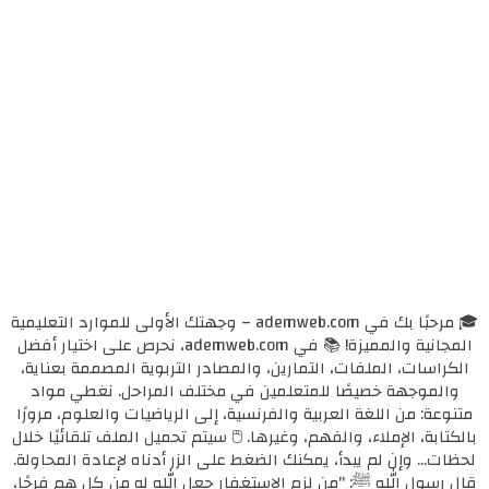
🎓 مرحبًا بك في ademweb.com – وجهتك الأولى للموارد التعليمية
المجانية والمميزة! 📚 في ademweb.com، نحرص على اختيار أفضل
الكراسات، الملفات، التمارين، والمصادر التربوية المصممة بعناية،
والموجهة خصيصًا للمتعلمين في مختلف المراحل. نغطي مواد
متنوعة: من اللغة العربية والفرنسية، إلى الرياضيات والعلوم، مرورًا
بالكتابة، الإملاء، والفهم، وغيرها. 🖱️ سيتم تحميل الملف تلقائيًا خلال
لحظات... وإن لم يبدأ، يمكنك الضغط على الزر أدناه لإعادة المحاولة.
قال رسول الله ﷺ: "من لزم الاستغفار جعل الله له من كل همٍ فرجًا،