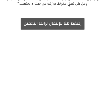
ومن كل ضيقٍ مخرجًا، ورزقه من حيث لا يحتسب."
إضغط هنا للإنتقال لرابط التحميل