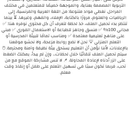
التربوية المصممة بعناية، والموجهة خصيصًا للمتعلمين في مختلف
المراحل. نغطي مواد متنوعة: من اللغة العربية والفرنسية، إلى
الرياضيات والعلوم، مرورًا بالكتابة، الإملاء، والفهم، وغيرها. ⏳ بينما
تنتظر بدء تحميل الملف، خذ لحظة لتعرف أن كل محتوى نوفره هنا: ✅
مجاني 100٪ ✅ منسق وجاهز للطباعة أو الاستعمال الفوري ✅ مبني
على مناهج تعليمية معتمدة ✅ ومناسب تمامًا للبيئة المدرسية أو
التعلم المنزلي 💡 نحن لا نضع روابط مزعجة، ولا نحشو موقعنا
بالإعلانات. لأننا نؤمن أن التعليم يستحق بيئة نظيفة وآمنة ومحترمة. 🖱️
سيتم تحميل الملف تلقائيًا خلال لحظات... وإن لم يبدأ، يمكنك الضغط
على الزر أدناه لإعادة المحاولة. 📌 لا تنس مشاركة الموقع مع من
تحب، فربما تكون سببًا في تسهيل التعلم على طفل أو إنقاذ وقت
معلم.