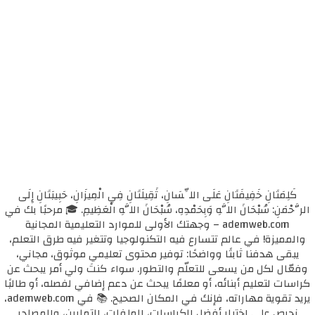
كَلِمَتَانِ خَفِيفَتَانِ عَلَى اللِّسَانِ، ثَقِيلَتَانِ فِي الْمِيزَانِ، حَبِيبَتَانِ إِلَى
الرَّحْمَنِ: سُبْحَانَ اللَّهِ وَبِحَمْدِهِ، سُبْحَانَ اللَّهِ الْعَظِيمِ. 🎓 مرحبًا بك في
ademweb.com – وجهتك الأولى للموارد التعليمية المجانية
والمميزة! في عالم تتسارع فيه التكنولوجيا وتتغير فيه طرق التعلم،
يبقى هدفنا ثابتًا وواضحًا: توفير محتوى تعليمي موثوق، مجاني،
وفعّال لكل من يسعى للتعلّم والتطور. سواء كنتَ ولي أمر يبحث عن
كراسات لتعليم أبنائه، أو معلمًا يبحث عن دعم إضافي لفصله، أو طالبًا
يريد تقوية مهاراته، فإنك في المكان الصحيح. 📚 في ademweb.com،
نحرص على اختيار أفضل الكراسات، الملفات، التمارين، والمصادر