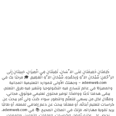
كَلِمَتَانِ خَفِيفَتَانِ عَلَى اللِّسَانِ، ثَقِيلَتَانِ فِي الْمِيزَانِ، حَبِيبَتَانِ إِلَى
الرَّحْمَنِ: سُبْحَانَ اللَّهِ وَبِحَمْدِهِ، سُبْحَانَ اللَّهِ الْعَظِيمِ. 🎓 مرحبًا بك في
ademweb.com – وجهتك الأولى للموارد التعليمية المجانية
والمميزة! في عالم تتسارع فيه التكنولوجيا وتتغير فيه طرق التعلم،
يبقى هدفنا ثابتًا وواضحًا: توفير محتوى تعليمي موثوق، مجاني،
وفعّال لكل من يسعى للتعلّم والتطور. سواء كنتَ ولي أمر يبحث عن
كراسات لتعليم أبنائه، أو معلمًا يبحث عن دعم إضافي لفصله، أو طالبًا
يريد تقوية مهاراته، فإنك في المكان الصحيح. 📚 في ademweb.com،
نحرص على اختيار أفضل الكراسات، الملفات، التمارين، والمصادر