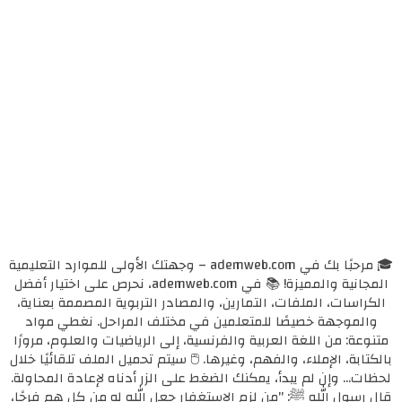
🎓 مرحبًا بك في ademweb.com – وجهتك الأولى للموارد التعليمية
المجانية والمميزة! 📚 في ademweb.com، نحرص على اختيار أفضل
الكراسات، الملفات، التمارين، والمصادر التربوية المصممة بعناية،
والموجهة خصيصًا للمتعلمين في مختلف المراحل. نغطي مواد
متنوعة: من اللغة العربية والفرنسية، إلى الرياضيات والعلوم، مرورًا
بالكتابة، الإملاء، والفهم، وغيرها. 🖱️ سيتم تحميل الملف تلقائيًا خلال
لحظات... وإن لم يبدأ، يمكنك الضغط على الزر أدناه لإعادة المحاولة.
قال رسول الله ﷺ: "من لزم الاستغفار جعل الله له من كل همٍ فرجًا،