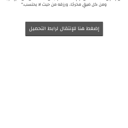
ومن كل ضيقٍ مخرجًا، ورزقه من حيث لا يحتسب."
إضغط هنا للإنتقال لرابط التحميل