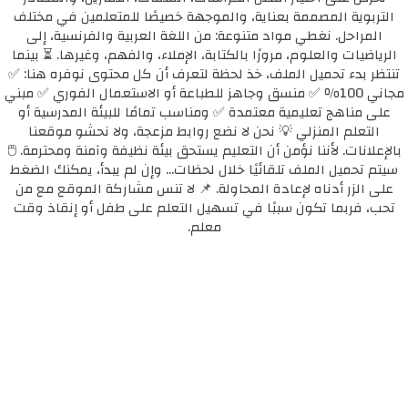
التربوية المصممة بعناية، والموجهة خصيصًا للمتعلمين في مختلف
المراحل. نغطي مواد متنوعة: من اللغة العربية والفرنسية، إلى
الرياضيات والعلوم، مرورًا بالكتابة، الإملاء، والفهم، وغيرها. ⏳ بينما
تنتظر بدء تحميل الملف، خذ لحظة لتعرف أن كل محتوى نوفره هنا: ✅
مجاني 100٪ ✅ منسق وجاهز للطباعة أو الاستعمال الفوري ✅ مبني
على مناهج تعليمية معتمدة ✅ ومناسب تمامًا للبيئة المدرسية أو
التعلم المنزلي 💡 نحن لا نضع روابط مزعجة، ولا نحشو موقعنا
بالإعلانات. لأننا نؤمن أن التعليم يستحق بيئة نظيفة وآمنة ومحترمة. 🖱️
سيتم تحميل الملف تلقائيًا خلال لحظات... وإن لم يبدأ، يمكنك الضغط
على الزر أدناه لإعادة المحاولة. 📌 لا تنس مشاركة الموقع مع من
تحب، فربما تكون سببًا في تسهيل التعلم على طفل أو إنقاذ وقت
معلم.