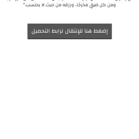
ومن كل ضيقٍ مخرجًا، ورزقه من حيث لا يحتسب."
إضغط هنا للإنتقال لرابط التحميل