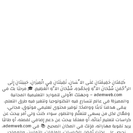
كَلِمَتَانِ خَفِيفَتَانِ عَلَى اللِّسَانِ، ثَقِيلَتَانِ فِي الْمِيزَانِ، حَبِيبَتَانِ إِلَى
الرَّحْمَنِ: سُبْحَانَ اللَّهِ وَبِحَمْدِهِ، سُبْحَانَ اللَّهِ الْعَظِيمِ. 🎓 مرحبًا بك في
ademweb.com – وجهتك الأولى للموارد التعليمية المجانية
والمميزة! في عالم تتسارع فيه التكنولوجيا وتتغير فيه طرق التعلم،
يبقى هدفنا ثابتًا وواضحًا: توفير محتوى تعليمي موثوق، مجاني،
وفعّال لكل من يسعى للتعلّم والتطور. سواء كنتَ ولي أمر يبحث عن
كراسات لتعليم أبنائه، أو معلمًا يبحث عن دعم إضافي لفصله، أو طالبًا
يريد تقوية مهاراته، فإنك في المكان الصحيح. 📚 في ademweb.com،
نحرص على اختيار أفضل الكراسات، الملفات، التمارين، والمصادر