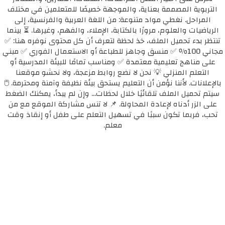
التربوية المصممة بعناية، والموجهة خصيصًا للمتعلمين في مختلف
المراحل. نغطي مواد متنوعة: من اللغة العربية والفرنسية، إلى
الرياضيات والعلوم، مرورًا بالكتابة، الإملاء، والفهم، وغيرها. ⏳ بينما
تنتظر بدء تحميل الملف، خذ لحظة لتعرف أن كل محتوى نوفره هنا: ✅
مجاني 100٪ ✅ منسق وجاهز للطباعة أو الاستعمال الفوري ✅ مبني
على مناهج تعليمية معتمدة ✅ ومناسب تمامًا للبيئة المدرسية أو
التعلم المنزلي 💡 نحن لا نضع روابط مزعجة، ولا نحشو موقعنا
بالإعلانات. لأننا نؤمن أن التعليم يستحق بيئة نظيفة وآمنة ومحترمة. 🖱️
سيتم تحميل الملف تلقائيًا خلال لحظات... وإن لم يبدأ، يمكنك الضغط
على الزر أدناه لإعادة المحاولة. 📌 لا تنس مشاركة الموقع مع من
تحب، فربما تكون سببًا في تسهيل التعلم على طفل أو إنقاذ وقت
معلم.