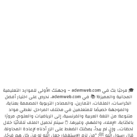
🎓 مرحبًا بك في ademweb.com – وجهتك الأولى للموارد التعليمية
المجانية والمميزة! 📚 في ademweb.com، نحرص على اختيار أفضل
الكراسات، الملفات، التمارين، والمصادر التربوية المصممة بعناية،
والموجهة خصيصًا للمتعلمين في مختلف المراحل. نغطي مواد
متنوعة: من اللغة العربية والفرنسية، إلى الرياضيات والعلوم، مرورًا
بالكتابة، الإملاء، والفهم، وغيرها. 🖱️ سيتم تحميل الملف تلقائيًا خلال
لحظات... وإن لم يبدأ، يمكنك الضغط على الزر أدناه لإعادة المحاولة.
قال رسول الله ﷺ: "من لزم الاستغفار جعل الله له من كل همٍ فرجًا،