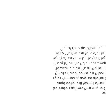
ْحَانَ اللَّهِ الْعَظِيمِ. 🎓 مرحبًا بك في
ا وتتغير فيه طرق التعلم، يبقى هدفنا
مر يبحث عن كراسات لتعليم أبنائه،
أو معلمًا يبحث عن دعم إضافي لفصله، أو طالبًا يريد تقوية مهاراته، فإنك في المكان الصحيح. 📚 في ademweb.com، نحرص على اختيار أفضل
ف المراحل. نغطي مواد متنوعة: من
بدء تحميل الملف، خذ لحظة لتعرف أن
على مناهج تعليمية معتمدة ✅ ومناسب تمامًا
ن التعليم يستحق بيئة نظيفة وآمنة
محاولة. 📌 لا تنس مشاركة الموقع مع
م.