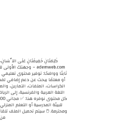
كَلِمَتَانِ خَفِيفَتَانِ عَلَى اللِّسَانِ، 
ademweb.com – وجهتك 
ثابتًا وواضحًا: توفير محتوى تعليم
الكراسات، الملفات، التمارين، وال
اللغة العربية والفرنسية، إلى الريا
للبيئة المدرسية أو التعلم المنزلي
ومحترمة. 🖱️ سيتم تحميل الملف تلقائ
من 