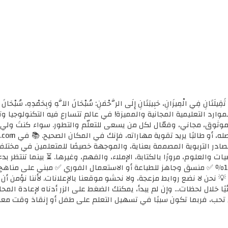
ثَقِيلَتَانِ فِي الْمِيزَانِ، حَبِيبَتَانِ إِلَى الرَّحْمَنِ: سُبْحَانَ اللَّهِ وَبِحَمْدِهِ، سُب
الأولى للموارد التعليمية المجانية والمميزة! في عالم تتسارع فيه التكنولوجي
ي موثوق، مجاني، وفعّال لكل من يسعى للتعلّم والتطور. سواء كنتَ ولي أ
مصادر التربوية المصممة بعناية، والموجهة خصيصًا للمتعلمين في مختل
ضيات والعلوم، مرورًا بالكتابة، الإملاء، والفهم، وغيرها. ⏳ بينما تنتظر 
كل محتوى نوفره هنا: ✅ مجاني 100٪ ✅ منسق وجاهز للطباعة أو الاستعمال الفوري ✅ مبني 
 💡 نحن لا نضع روابط مزعجة، ولا نحشو موقعنا بالإعلانات. لأننا نؤمن أ
يًا خلال لحظات... وإن لم يبدأ، يمكنك الضغط على الزر أدناه لإعادة ال
تحب، فربما تكون سببًا في تسهيل التعلم على طفل أو إنقاذ وقت معل