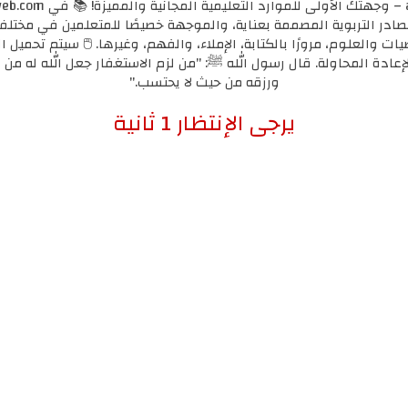
مصادر التربوية المصممة بعناية، والموجهة خصيصًا للمتعلمين في مختل
يات والعلوم، مرورًا بالكتابة، الإملاء، والفهم، وغيرها. 🖱️ سيتم تحميل ا
لإعادة المحاولة. قال رسول الله ﷺ: "من لزم الاستغفار جعل الله له من ك
ورزقه من حيث لا يحتسب."
إضغط هنا للإنتقال لرابط التحميل