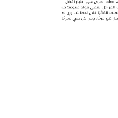
🎓 مرحبًا بك في ademweb.com – وجهتك الأولى للموارد التعليمية المجانية والمميزة! 📚 في ademweb.com، نحرص على اختيار أفضل
ف المراحل. نغطي مواد متنوعة: من
لملف تلقائيًا خلال لحظات... وإن لم
ل همٍ فرجًا، ومن كل ضيقٍ مخرجًا،