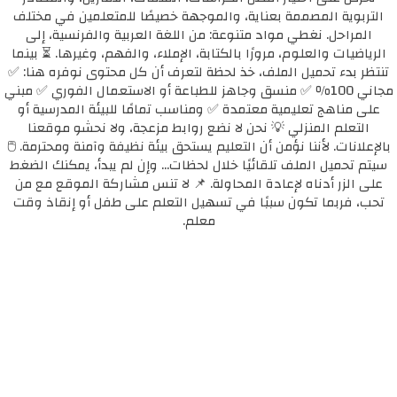
التربوية المصممة بعناية، والموجهة خصيصًا للمتعلمين في مختلف
المراحل. نغطي مواد متنوعة: من اللغة العربية والفرنسية، إلى
الرياضيات والعلوم، مرورًا بالكتابة، الإملاء، والفهم، وغيرها. ⏳ بينما
تنتظر بدء تحميل الملف، خذ لحظة لتعرف أن كل محتوى نوفره هنا: ✅
مجاني 100٪ ✅ منسق وجاهز للطباعة أو الاستعمال الفوري ✅ مبني
على مناهج تعليمية معتمدة ✅ ومناسب تمامًا للبيئة المدرسية أو
التعلم المنزلي 💡 نحن لا نضع روابط مزعجة، ولا نحشو موقعنا
بالإعلانات. لأننا نؤمن أن التعليم يستحق بيئة نظيفة وآمنة ومحترمة. 🖱️
سيتم تحميل الملف تلقائيًا خلال لحظات... وإن لم يبدأ، يمكنك الضغط
على الزر أدناه لإعادة المحاولة. 📌 لا تنس مشاركة الموقع مع من
تحب، فربما تكون سببًا في تسهيل التعلم على طفل أو إنقاذ وقت
معلم.