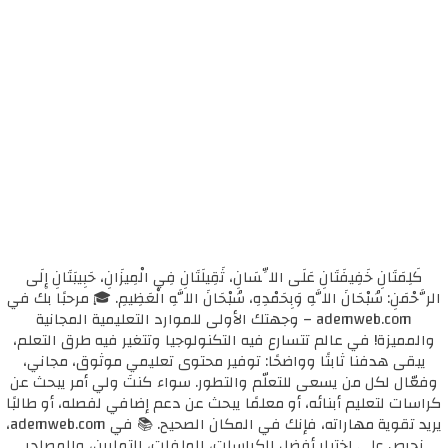
كَلِمَتَانِ خَفِيفَتَانِ عَلَى اللِّسَانِ، ثَقِيلَتَانِ فِي الْمِيزَانِ، حَبِيبَتَانِ إِلَى
الرَّحْمَنِ: سُبْحَانَ اللَّهِ وَبِحَمْدِهِ، سُبْحَانَ اللَّهِ الْعَظِيمِ. 🎓 مرحبًا بك في
ademweb.com – وجهتك الأولى للموارد التعليمية المجانية
والمميزة! في عالم تتسارع فيه التكنولوجيا وتتغير فيه طرق التعلم،
يبقى هدفنا ثابتًا وواضحًا: توفير محتوى تعليمي موثوق، مجاني،
وفعّال لكل من يسعى للتعلّم والتطور. سواء كنتَ ولي أمر يبحث عن
كراسات لتعليم أبنائه، أو معلمًا يبحث عن دعم إضافي لفصله، أو طالبًا
يريد تقوية مهاراته، فإنك في المكان الصحيح. 📚 في ademweb.com،
نحرص على اختيار أفضل الكراسات، الملفات، التمارين، والمصادر