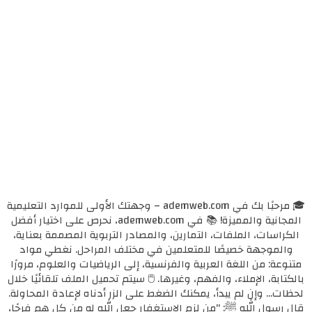
🎓 مرحبًا بك في ademweb.com – وجهتك الأولى للموارد التعليمية
المجانية والمميزة! 📚 في ademweb.com، نحرص على اختيار أفضل
الكراسات، الملفات، التمارين، والمصادر التربوية المصممة بعناية،
والموجهة خصيصًا للمتعلمين في مختلف المراحل. نغطي مواد
متنوعة: من اللغة العربية والفرنسية، إلى الرياضيات والعلوم، مرورًا
بالكتابة، الإملاء، والفهم، وغيرها. 🖱️ سيتم تحميل الملف تلقائيًا خلال
لحظات... وإن لم يبدأ، يمكنك الضغط على الزر أدناه لإعادة المحاولة.
قال رسول الله ﷺ: "من لزم الاستغفار جعل الله له من كل همٍ فرجًا،