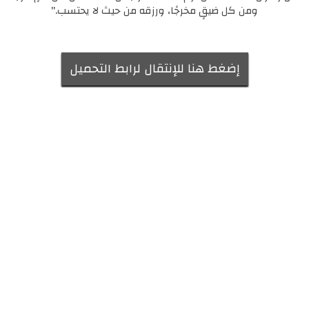
ومن كل ضيقٍ مخرجًا، ورزقه من حيث لا يحتسب."
إضغط هنا للإنتقال لرابط التحميل