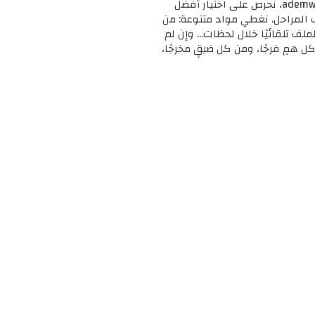
🎓 مرحبًا بك في ademweb.com – وجهتك الأولى للموارد التعليمية المجانية والمميزة! 📚 في ademweb.com، نحرص على اختيار أفضل
ف المراحل. نغطي مواد متنوعة: من
لملف تلقائيًا خلال لحظات... وإن لم
ل همٍ فرجًا، ومن كل ضيقٍ مخرجًا،