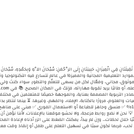
ثَقِيلَتَانِ فِي الْمِيزَانِ، حَبِيبَتَانِ إِلَى الرَّحْمَنِ: سُبْحَانَ اللَّهِ وَبِحَمْدِهِ، سُب
الأولى للموارد التعليمية المجانية والمميزة! في عالم تتسارع فيه التكنولوجي
ي موثوق، مجاني، وفعّال لكل من يسعى للتعلّم والتطور. سواء كنتَ ولي أ
مصادر التربوية المصممة بعناية، والموجهة خصيصًا للمتعلمين في مختل
ضيات والعلوم، مرورًا بالكتابة، الإملاء، والفهم، وغيرها. ⏳ بينما تنتظر 
كل محتوى نوفره هنا: ✅ مجاني 100٪ ✅ منسق وجاهز للطباعة أو الاستعمال الفوري ✅ مبني 
 💡 نحن لا نضع روابط مزعجة، ولا نحشو موقعنا بالإعلانات. لأننا نؤمن أ
يًا خلال لحظات... وإن لم يبدأ، يمكنك الضغط على الزر أدناه لإعادة ال
تحب، فربما تكون سببًا في تسهيل التعلم على طفل أو إنقاذ وقت معل