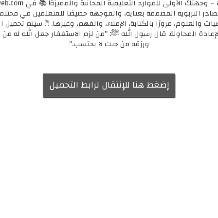
مصادر التربوية المصممة بعناية، والموجهة خصيصًا للمتعلمين في مختل
يات والعلوم، مرورًا بالكتابة، الإملاء، والفهم، وغيرها. 🖱️ سيتم تحميل ا
لإعادة المحاولة. قال رسول الله ﷺ: "من لزم الاستغفار جعل الله له من ك
ورزقه من حيث لا يحتسب."
إضغط هنا للإنتقال لرابط التحميل