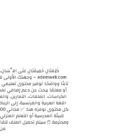
كَلِمَتَانِ خَفِيفَتَانِ عَلَى اللِّسَانِ، 
ademweb.com – وجهتك 
ثابتًا وواضحًا: توفير محتوى تعليم
الكراسات، الملفات، التمارين، وال
اللغة العربية والفرنسية، إلى الريا
للبيئة المدرسية أو التعلم المنزلي
ومحترمة. 🖱️ سيتم تحميل الملف تلقائ
من 