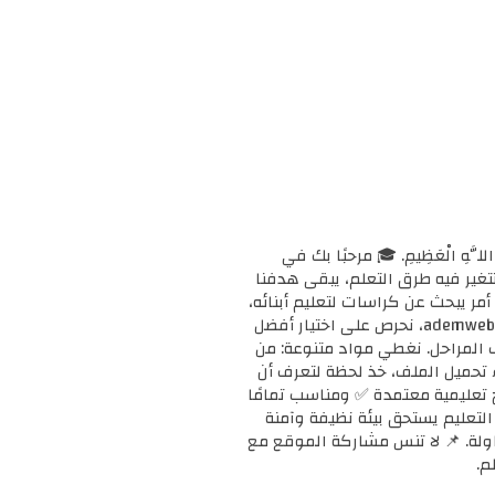
ْحَانَ اللَّهِ الْعَظِيمِ. 🎓 مرحبًا بك في
ا وتتغير فيه طرق التعلم، يبقى هدفنا
مر يبحث عن كراسات لتعليم أبنائه،
أو معلمًا يبحث عن دعم إضافي لفصله، أو طالبًا يريد تقوية مهاراته، فإنك في المكان الصحيح. 📚 في ademweb.com، نحرص على اختيار أفضل
ف المراحل. نغطي مواد متنوعة: من
بدء تحميل الملف، خذ لحظة لتعرف أن
على مناهج تعليمية معتمدة ✅ ومناسب تمامًا
ن التعليم يستحق بيئة نظيفة وآمنة
محاولة. 📌 لا تنس مشاركة الموقع مع
م.