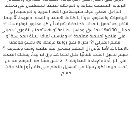
التربوية المصممة بعناية، والموجهة خصيصًا للمتعلمين في مختلف
المراحل. نغطي مواد متنوعة: من اللغة العربية والفرنسية، إلى
الرياضيات والعلوم، مرورًا بالكتابة، الإملاء، والفهم، وغيرها. ⏳ بينما
تنتظر بدء تحميل الملف، خذ لحظة لتعرف أن كل محتوى نوفره هنا: ✅
مجاني 100٪ ✅ منسق وجاهز للطباعة أو الاستعمال الفوري ✅ مبني
على مناهج تعليمية معتمدة ✅ ومناسب تمامًا للبيئة المدرسية أو
التعلم المنزلي 💡 نحن لا نضع روابط مزعجة، ولا نحشو موقعنا
بالإعلانات. لأننا نؤمن أن التعليم يستحق بيئة نظيفة وآمنة ومحترمة. 🖱️
سيتم تحميل الملف تلقائيًا خلال لحظات... وإن لم يبدأ، يمكنك الضغط
على الزر أدناه لإعادة المحاولة. 📌 لا تنس مشاركة الموقع مع من
تحب، فربما تكون سببًا في تسهيل التعلم على طفل أو إنقاذ وقت
معلم.