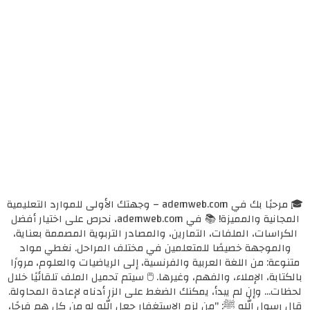
🎓 مرحبًا بك في ademweb.com – وجهتك الأولى للموارد التعليمية
المجانية والمميزة! 📚 في ademweb.com، نحرص على اختيار أفضل
الكراسات، الملفات، التمارين، والمصادر التربوية المصممة بعناية،
والموجهة خصيصًا للمتعلمين في مختلف المراحل. نغطي مواد
متنوعة: من اللغة العربية والفرنسية، إلى الرياضيات والعلوم، مرورًا
بالكتابة، الإملاء، والفهم، وغيرها. 🖱️ سيتم تحميل الملف تلقائيًا خلال
لحظات... وإن لم يبدأ، يمكنك الضغط على الزر أدناه لإعادة المحاولة.
قال رسول الله ﷺ: "من لزم الاستغفار جعل الله له من كل همٍ فرجًا،