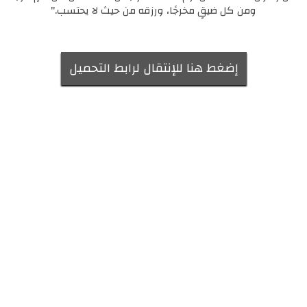
ومن كل ضيقٍ مخرجًا، ورزقه من حيث لا يحتسب."
إضغط هنا للإنتقال لرابط التحميل