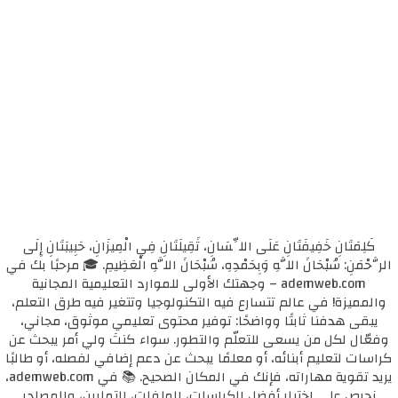
كَلِمَتَانِ خَفِيفَتَانِ عَلَى اللِّسَانِ، ثَقِيلَتَانِ فِي الْمِيزَانِ، حَبِيبَتَانِ إِلَى
الرَّحْمَنِ: سُبْحَانَ اللَّهِ وَبِحَمْدِهِ، سُبْحَانَ اللَّهِ الْعَظِيمِ. 🎓 مرحبًا بك في
ademweb.com – وجهتك الأولى للموارد التعليمية المجانية
والمميزة! في عالم تتسارع فيه التكنولوجيا وتتغير فيه طرق التعلم،
يبقى هدفنا ثابتًا وواضحًا: توفير محتوى تعليمي موثوق، مجاني،
وفعّال لكل من يسعى للتعلّم والتطور. سواء كنتَ ولي أمر يبحث عن
كراسات لتعليم أبنائه، أو معلمًا يبحث عن دعم إضافي لفصله، أو طالبًا
يريد تقوية مهاراته، فإنك في المكان الصحيح. 📚 في ademweb.com،
نحرص على اختيار أفضل الكراسات، الملفات، التمارين، والمصادر