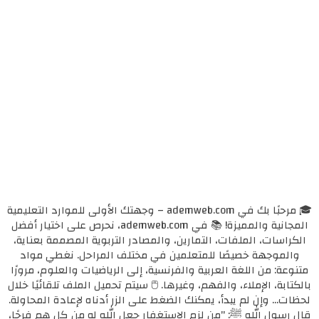
🎓 مرحبًا بك في ademweb.com – وجهتك الأولى للموارد التعليمية
المجانية والمميزة! 📚 في ademweb.com، نحرص على اختيار أفضل
الكراسات، الملفات، التمارين، والمصادر التربوية المصممة بعناية،
والموجهة خصيصًا للمتعلمين في مختلف المراحل. نغطي مواد
متنوعة: من اللغة العربية والفرنسية، إلى الرياضيات والعلوم، مرورًا
بالكتابة، الإملاء، والفهم، وغيرها. 🖱️ سيتم تحميل الملف تلقائيًا خلال
لحظات... وإن لم يبدأ، يمكنك الضغط على الزر أدناه لإعادة المحاولة.
قال رسول الله ﷺ: "من لزم الاستغفار جعل الله له من كل همٍ فرجًا،