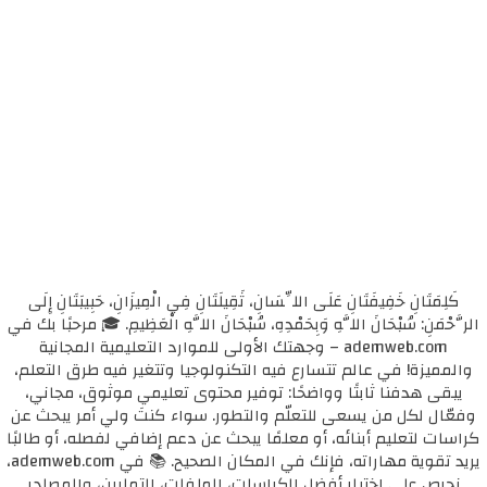
كَلِمَتَانِ خَفِيفَتَانِ عَلَى اللِّسَانِ، ثَقِيلَتَانِ فِي الْمِيزَانِ، حَبِيبَتَانِ إِلَى
الرَّحْمَنِ: سُبْحَانَ اللَّهِ وَبِحَمْدِهِ، سُبْحَانَ اللَّهِ الْعَظِيمِ. 🎓 مرحبًا بك في
ademweb.com – وجهتك الأولى للموارد التعليمية المجانية
والمميزة! في عالم تتسارع فيه التكنولوجيا وتتغير فيه طرق التعلم،
يبقى هدفنا ثابتًا وواضحًا: توفير محتوى تعليمي موثوق، مجاني،
وفعّال لكل من يسعى للتعلّم والتطور. سواء كنتَ ولي أمر يبحث عن
كراسات لتعليم أبنائه، أو معلمًا يبحث عن دعم إضافي لفصله، أو طالبًا
يريد تقوية مهاراته، فإنك في المكان الصحيح. 📚 في ademweb.com،
نحرص على اختيار أفضل الكراسات، الملفات، التمارين، والمصادر