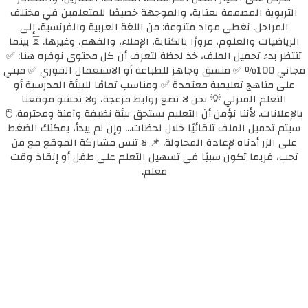
التربوية المصممة بعناية، والموجهة خصيصًا للمتعلمين في مختلف
المراحل. نغطي مواد متنوعة: من اللغة العربية والفرنسية، إلى
الرياضيات والعلوم، مرورًا بالكتابة، الإملاء، والفهم، وغيرها. ⏳ بينما
تنتظر بدء تحميل الملف، خذ لحظة لتعرف أن كل محتوى نوفره هنا: ✅
مجاني 100٪ ✅ منسق وجاهز للطباعة أو الاستعمال الفوري ✅ مبني
على مناهج تعليمية معتمدة ✅ ومناسب تمامًا للبيئة المدرسية أو
التعلم المنزلي 💡 نحن لا نضع روابط مزعجة، ولا نحشو موقعنا
بالإعلانات. لأننا نؤمن أن التعليم يستحق بيئة نظيفة وآمنة ومحترمة. 🖱️
سيتم تحميل الملف تلقائيًا خلال لحظات... وإن لم يبدأ، يمكنك الضغط
على الزر أدناه لإعادة المحاولة. 📌 لا تنس مشاركة الموقع مع من
تحب، فربما تكون سببًا في تسهيل التعلم على طفل أو إنقاذ وقت
معلم.