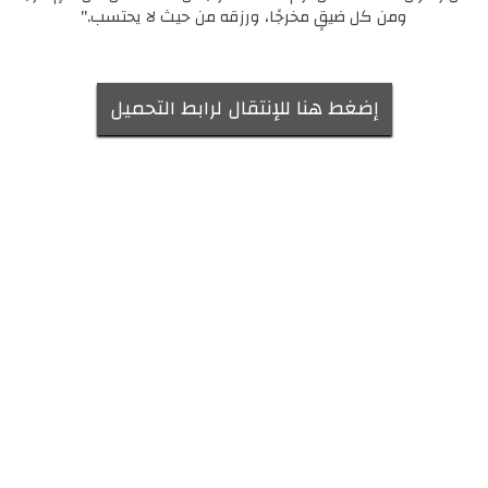
ومن كل ضيقٍ مخرجًا، ورزقه من حيث لا يحتسب."
إضغط هنا للإنتقال لرابط التحميل