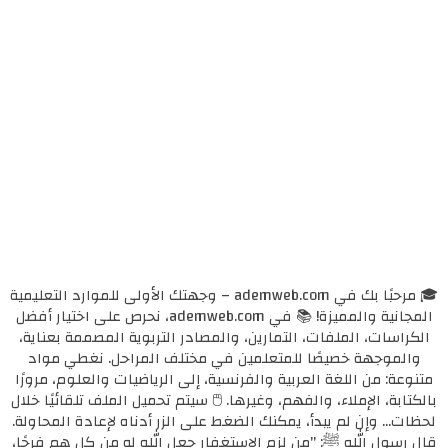
🎓 مرحبًا بك في ademweb.com – وجهتك الأولى للموارد التعليمية
المجانية والمميزة! 📚 في ademweb.com، نحرص على اختيار أفضل
الكراسات، الملفات، التمارين، والمصادر التربوية المصممة بعناية،
والموجهة خصيصًا للمتعلمين في مختلف المراحل. نغطي مواد
متنوعة: من اللغة العربية والفرنسية، إلى الرياضيات والعلوم، مرورًا
بالكتابة، الإملاء، والفهم، وغيرها. 🖱️ سيتم تحميل الملف تلقائيًا خلال
لحظات... وإن لم يبدأ، يمكنك الضغط على الزر أدناه لإعادة المحاولة.
قال رسول الله ﷺ: "من لزم الاستغفار جعل الله له من كل همٍ فرجًا،