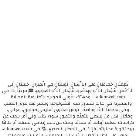
كَلِمَتَانِ خَفِيفَتَانِ عَلَى اللِّسَانِ، ثَقِيلَتَانِ فِي الْمِيزَانِ، حَبِيبَتَانِ إِلَى
الرَّحْمَنِ: سُبْحَانَ اللَّهِ وَبِحَمْدِهِ، سُبْحَانَ اللَّهِ الْعَظِيمِ. 🎓 مرحبًا بك في
ademweb.com – وجهتك الأولى للموارد التعليمية المجانية
والمميزة! في عالم تتسارع فيه التكنولوجيا وتتغير فيه طرق التعلم،
يبقى هدفنا ثابتًا وواضحًا: توفير محتوى تعليمي موثوق، مجاني،
وفعّال لكل من يسعى للتعلّم والتطور. سواء كنتَ ولي أمر يبحث عن
كراسات لتعليم أبنائه، أو معلمًا يبحث عن دعم إضافي لفصله، أو طالبًا
يريد تقوية مهاراته، فإنك في المكان الصحيح. 📚 في ademweb.com،
نحرص على اختيار أفضل الكراسات، الملفات، التمارين، والمصادر