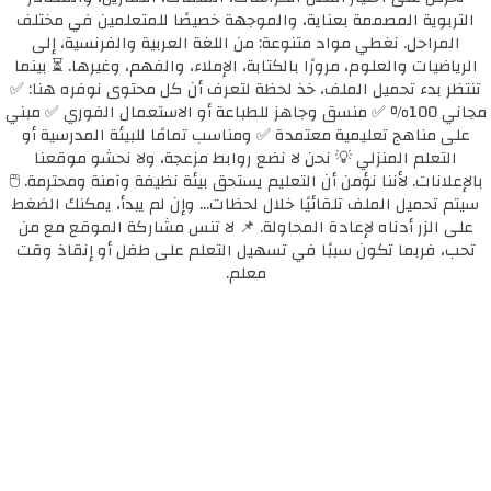
التربوية المصممة بعناية، والموجهة خصيصًا للمتعلمين في مختلف
المراحل. نغطي مواد متنوعة: من اللغة العربية والفرنسية، إلى
الرياضيات والعلوم، مرورًا بالكتابة، الإملاء، والفهم، وغيرها. ⏳ بينما
تنتظر بدء تحميل الملف، خذ لحظة لتعرف أن كل محتوى نوفره هنا: ✅
مجاني 100٪ ✅ منسق وجاهز للطباعة أو الاستعمال الفوري ✅ مبني
على مناهج تعليمية معتمدة ✅ ومناسب تمامًا للبيئة المدرسية أو
التعلم المنزلي 💡 نحن لا نضع روابط مزعجة، ولا نحشو موقعنا
بالإعلانات. لأننا نؤمن أن التعليم يستحق بيئة نظيفة وآمنة ومحترمة. 🖱️
سيتم تحميل الملف تلقائيًا خلال لحظات... وإن لم يبدأ، يمكنك الضغط
على الزر أدناه لإعادة المحاولة. 📌 لا تنس مشاركة الموقع مع من
تحب، فربما تكون سببًا في تسهيل التعلم على طفل أو إنقاذ وقت
معلم.