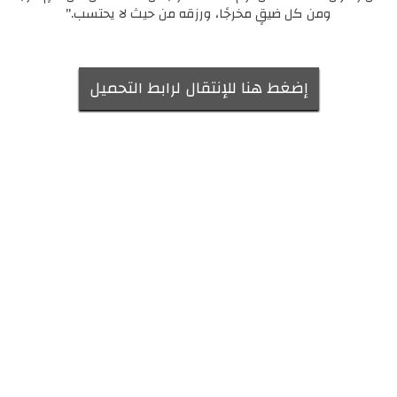
ومن كل ضيقٍ مخرجًا، ورزقه من حيث لا يحتسب."
إضغط هنا للإنتقال لرابط التحميل