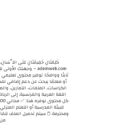
كَلِمَتَانِ خَفِيفَتَانِ عَلَى اللِّسَانِ، 
ademweb.com – وجهتك 
ثابتًا وواضحًا: توفير محتوى تعليم
الكراسات، الملفات، التمارين، وال
اللغة العربية والفرنسية، إلى الريا
للبيئة المدرسية أو التعلم المنزلي
ومحترمة. 🖱️ سيتم تحميل الملف تلقائ
من 