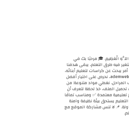
ْحَانَ اللَّهِ الْعَظِيمِ. 🎓 مرحبًا بك في
ا وتتغير فيه طرق التعلم، يبقى هدفنا
مر يبحث عن كراسات لتعليم أبنائه،
أو معلمًا يبحث عن دعم إضافي لفصله، أو طالبًا يريد تقوية مهاراته، فإنك في المكان الصحيح. 📚 في ademweb.com، نحرص على اختيار أفضل
ف المراحل. نغطي مواد متنوعة: من
بدء تحميل الملف، خذ لحظة لتعرف أن
على مناهج تعليمية معتمدة ✅ ومناسب تمامًا
ن التعليم يستحق بيئة نظيفة وآمنة
محاولة. 📌 لا تنس مشاركة الموقع مع
م.