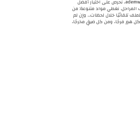
🎓 مرحبًا بك في ademweb.com – وجهتك الأولى للموارد التعليمية المجانية والمميزة! 📚 في ademweb.com، نحرص على اختيار أفضل
ف المراحل. نغطي مواد متنوعة: من
لملف تلقائيًا خلال لحظات... وإن لم
ل همٍ فرجًا، ومن كل ضيقٍ مخرجًا،