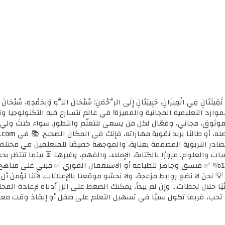
ثَقِيلَتَانِ فِي الْمِيزَانِ، حَبِيبَتَانِ إِلَى الرَّحْمَنِ: سُبْحَانَ اللَّهِ وَبِحَمْدِهِ، سُب
الأولى للموارد التعليمية المجانية والمميزة! في عالم تتسارع فيه التكنولوجي
ي موثوق، مجاني، وفعّال لكل من يسعى للتعلّم والتطور. سواء كنتَ ولي أ
مصادر التربوية المصممة بعناية، والموجهة خصيصًا للمتعلمين في مختل
ضيات والعلوم، مرورًا بالكتابة، الإملاء، والفهم، وغيرها. ⏳ بينما تنتظر 
كل محتوى نوفره هنا: ✅ مجاني 100٪ ✅ منسق وجاهز للطباعة أو الاستعمال الفوري ✅ مبني 
 💡 نحن لا نضع روابط مزعجة، ولا نحشو موقعنا بالإعلانات. لأننا نؤمن أ
يًا خلال لحظات... وإن لم يبدأ، يمكنك الضغط على الزر أدناه لإعادة ال
تحب، فربما تكون سببًا في تسهيل التعلم على طفل أو إنقاذ وقت معل