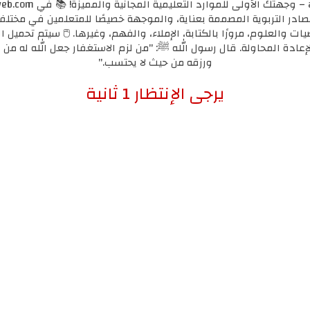
مصادر التربوية المصممة بعناية، والموجهة خصيصًا للمتعلمين في مختل
يات والعلوم، مرورًا بالكتابة، الإملاء، والفهم، وغيرها. 🖱️ سيتم تحميل ا
لإعادة المحاولة. قال رسول الله ﷺ: "من لزم الاستغفار جعل الله له من ك
ورزقه من حيث لا يحتسب."
إضغط هنا للإنتقال لرابط التحميل