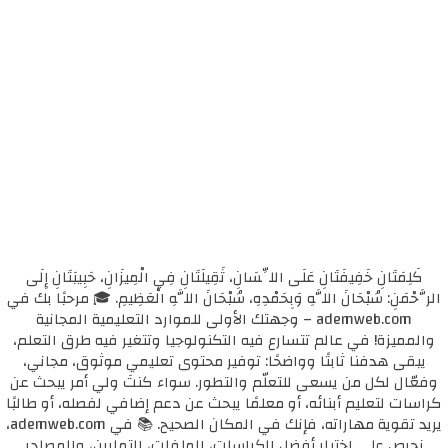
كَلِمَتَانِ خَفِيفَتَانِ عَلَى اللِّسَانِ، ثَقِيلَتَانِ فِي الْمِيزَانِ، حَبِيبَتَانِ إِلَى
الرَّحْمَنِ: سُبْحَانَ اللَّهِ وَبِحَمْدِهِ، سُبْحَانَ اللَّهِ الْعَظِيمِ. 🎓 مرحبًا بك في
ademweb.com – وجهتك الأولى للموارد التعليمية المجانية
والمميزة! في عالم تتسارع فيه التكنولوجيا وتتغير فيه طرق التعلم،
يبقى هدفنا ثابتًا وواضحًا: توفير محتوى تعليمي موثوق، مجاني،
وفعّال لكل من يسعى للتعلّم والتطور. سواء كنتَ ولي أمر يبحث عن
كراسات لتعليم أبنائه، أو معلمًا يبحث عن دعم إضافي لفصله، أو طالبًا
يريد تقوية مهاراته، فإنك في المكان الصحيح. 📚 في ademweb.com،
نحرص على اختيار أفضل الكراسات، الملفات، التمارين، والمصادر