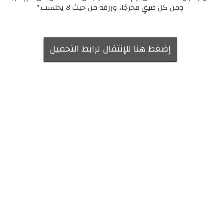
ومن كل ضيقٍ مخرجًا، ورزقه من حيث لا يحتسب."
إضغط هنا للإنتقال لرابط التحميل