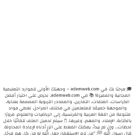
🎓 مرحبًا بك في ademweb.com – وجهتك الأولى للموارد التعليمية
المجانية والمميزة! 📚 في ademweb.com، نحرص على اختيار أفضل
الكراسات، الملفات، التمارين، والمصادر التربوية المصممة بعناية،
والموجهة خصيصًا للمتعلمين في مختلف المراحل. نغطي مواد
متنوعة: من اللغة العربية والفرنسية، إلى الرياضيات والعلوم، مرورًا
بالكتابة، الإملاء، والفهم، وغيرها. 🖱️ سيتم تحميل الملف تلقائيًا خلال
لحظات... وإن لم يبدأ، يمكنك الضغط على الزر أدناه لإعادة المحاولة.
قال رسول الله ﷺ: "من لزم الاستغفار جعل الله له من كل همٍ فرجًا،