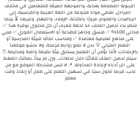
التربوية المصممة بعناية، والموجهة خصيصًا للمتعلمين في مختلف
المراحل. نغطي مواد متنوعة: من اللغة العربية والفرنسية، إلى
الرياضيات والعلوم، مرورًا بالكتابة، الإملاء، والفهم، وغيرها. ⏳ بينما
تنتظر بدء تحميل الملف، خذ لحظة لتعرف أن كل محتوى نوفره هنا: ✅
مجاني 100٪ ✅ منسق وجاهز للطباعة أو الاستعمال الفوري ✅ مبني
على مناهج تعليمية معتمدة ✅ ومناسب تمامًا للبيئة المدرسية أو
التعلم المنزلي 💡 نحن لا نضع روابط مزعجة، ولا نحشو موقعنا
بالإعلانات. لأننا نؤمن أن التعليم يستحق بيئة نظيفة وآمنة ومحترمة. 🖱️
سيتم تحميل الملف تلقائيًا خلال لحظات... وإن لم يبدأ، يمكنك الضغط
على الزر أدناه لإعادة المحاولة. 📌 لا تنس مشاركة الموقع مع من
تحب، فربما تكون سببًا في تسهيل التعلم على طفل أو إنقاذ وقت
معلم.