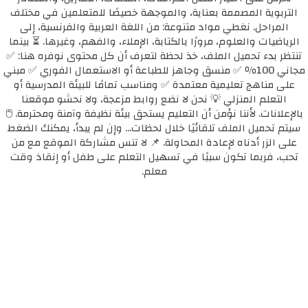
التربوية المصممة بعناية، والموجهة خصيصًا للمتعلمين في مختلف
المراحل. نغطي مواد متنوعة: من اللغة العربية والفرنسية، إلى
الرياضيات والعلوم، مرورًا بالكتابة، الإملاء، والفهم، وغيرها. ⏳ بينما
تنتظر بدء تحميل الملف، خذ لحظة لتعرف أن كل محتوى نوفره هنا: ✅
مجاني 100٪ ✅ منسق وجاهز للطباعة أو الاستعمال الفوري ✅ مبني
على مناهج تعليمية معتمدة ✅ ومناسب تمامًا للبيئة المدرسية أو
التعلم المنزلي 💡 نحن لا نضع روابط مزعجة، ولا نحشو موقعنا
بالإعلانات. لأننا نؤمن أن التعليم يستحق بيئة نظيفة وآمنة ومحترمة. 🖱️
سيتم تحميل الملف تلقائيًا خلال لحظات... وإن لم يبدأ، يمكنك الضغط
على الزر أدناه لإعادة المحاولة. 📌 لا تنس مشاركة الموقع مع من
تحب، فربما تكون سببًا في تسهيل التعلم على طفل أو إنقاذ وقت
معلم.