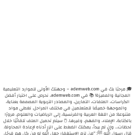
🎓 مرحبًا بك في ademweb.com – وجهتك الأولى للموارد التعليمية
المجانية والمميزة! 📚 في ademweb.com، نحرص على اختيار أفضل
الكراسات، الملفات، التمارين، والمصادر التربوية المصممة بعناية،
والموجهة خصيصًا للمتعلمين في مختلف المراحل. نغطي مواد
متنوعة: من اللغة العربية والفرنسية، إلى الرياضيات والعلوم، مرورًا
بالكتابة، الإملاء، والفهم، وغيرها. 🖱️ سيتم تحميل الملف تلقائيًا خلال
لحظات... وإن لم يبدأ، يمكنك الضغط على الزر أدناه لإعادة المحاولة.
قال رسول الله ﷺ: "من لزم الاستغفار جعل الله له من كل همٍ فرجًا،