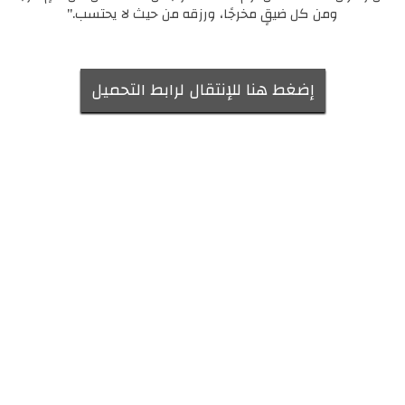
ومن كل ضيقٍ مخرجًا، ورزقه من حيث لا يحتسب."
إضغط هنا للإنتقال لرابط التحميل