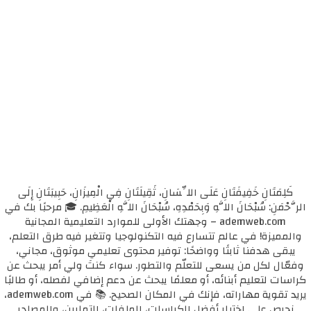
كَلِمَتَانِ خَفِيفَتَانِ عَلَى اللِّسَانِ، ثَقِيلَتَانِ فِي الْمِيزَانِ، حَبِيبَتَانِ إِلَى
الرَّحْمَنِ: سُبْحَانَ اللَّهِ وَبِحَمْدِهِ، سُبْحَانَ اللَّهِ الْعَظِيمِ. 🎓 مرحبًا بك في
ademweb.com – وجهتك الأولى للموارد التعليمية المجانية
والمميزة! في عالم تتسارع فيه التكنولوجيا وتتغير فيه طرق التعلم،
يبقى هدفنا ثابتًا وواضحًا: توفير محتوى تعليمي موثوق، مجاني،
وفعّال لكل من يسعى للتعلّم والتطور. سواء كنتَ ولي أمر يبحث عن
كراسات لتعليم أبنائه، أو معلمًا يبحث عن دعم إضافي لفصله، أو طالبًا
يريد تقوية مهاراته، فإنك في المكان الصحيح. 📚 في ademweb.com،
نحرص على اختيار أفضل الكراسات، الملفات، التمارين، والمصادر