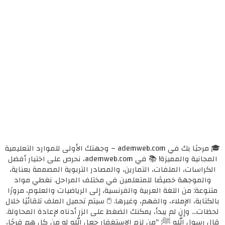
🎓 مرحبًا بك في ademweb.com – وجهتك الأولى للموارد التعليمية
المجانية والمميزة! 📚 في ademweb.com، نحرص على اختيار أفضل
الكراسات، الملفات، التمارين، والمصادر التربوية المصممة بعناية،
والموجهة خصيصًا للمتعلمين في مختلف المراحل. نغطي مواد
متنوعة: من اللغة العربية والفرنسية، إلى الرياضيات والعلوم، مرورًا
بالكتابة، الإملاء، والفهم، وغيرها. 🖱️ سيتم تحميل الملف تلقائيًا خلال
لحظات... وإن لم يبدأ، يمكنك الضغط على الزر أدناه لإعادة المحاولة.
قال رسول الله ﷺ: "من لزم الاستغفار جعل الله له من كل همٍ فرجًا،