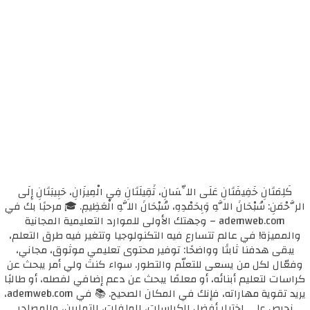
كَلِمَتَانِ خَفِيفَتَانِ عَلَى اللِّسَانِ، ثَقِيلَتَانِ فِي الْمِيزَانِ، حَبِيبَتَانِ إِلَى
الرَّحْمَنِ: سُبْحَانَ اللَّهِ وَبِحَمْدِهِ، سُبْحَانَ اللَّهِ الْعَظِيمِ. 🎓 مرحبًا بك في
ademweb.com – وجهتك الأولى للموارد التعليمية المجانية
والمميزة! في عالم تتسارع فيه التكنولوجيا وتتغير فيه طرق التعلم،
يبقى هدفنا ثابتًا وواضحًا: توفير محتوى تعليمي موثوق، مجاني،
وفعّال لكل من يسعى للتعلّم والتطور. سواء كنتَ ولي أمر يبحث عن
كراسات لتعليم أبنائه، أو معلمًا يبحث عن دعم إضافي لفصله، أو طالبًا
يريد تقوية مهاراته، فإنك في المكان الصحيح. 📚 في ademweb.com،
نحرص على اختيار أفضل الكراسات، الملفات، التمارين، والمصادر