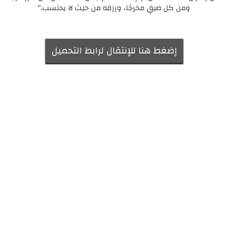
ومن كل ضيقٍ مخرجًا، ورزقه من حيث لا يحتسب."
إضغط هنا للإنتقال لرابط التحميل