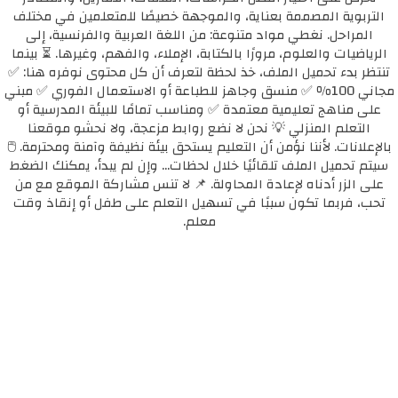
التربوية المصممة بعناية، والموجهة خصيصًا للمتعلمين في مختلف
المراحل. نغطي مواد متنوعة: من اللغة العربية والفرنسية، إلى
الرياضيات والعلوم، مرورًا بالكتابة، الإملاء، والفهم، وغيرها. ⏳ بينما
تنتظر بدء تحميل الملف، خذ لحظة لتعرف أن كل محتوى نوفره هنا: ✅
مجاني 100٪ ✅ منسق وجاهز للطباعة أو الاستعمال الفوري ✅ مبني
على مناهج تعليمية معتمدة ✅ ومناسب تمامًا للبيئة المدرسية أو
التعلم المنزلي 💡 نحن لا نضع روابط مزعجة، ولا نحشو موقعنا
بالإعلانات. لأننا نؤمن أن التعليم يستحق بيئة نظيفة وآمنة ومحترمة. 🖱️
سيتم تحميل الملف تلقائيًا خلال لحظات... وإن لم يبدأ، يمكنك الضغط
على الزر أدناه لإعادة المحاولة. 📌 لا تنس مشاركة الموقع مع من
تحب، فربما تكون سببًا في تسهيل التعلم على طفل أو إنقاذ وقت
معلم.