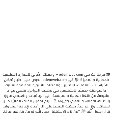
🎓 مرحبًا بك في ademweb.com – وجهتك الأولى للموارد التعليمية
المجانية والمميزة! 📚 في ademweb.com، نحرص على اختيار أفضل
الكراسات، الملفات، التمارين، والمصادر التربوية المصممة بعناية،
والموجهة خصيصًا للمتعلمين في مختلف المراحل. نغطي مواد
متنوعة: من اللغة العربية والفرنسية، إلى الرياضيات والعلوم، مرورًا
بالكتابة، الإملاء، والفهم، وغيرها. 🖱️ سيتم تحميل الملف تلقائيًا خلال
لحظات... وإن لم يبدأ، يمكنك الضغط على الزر أدناه لإعادة المحاولة.
قال رسول الله ﷺ: "من لزم الاستغفار جعل الله له من كل همٍ فرجًا،