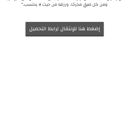
ومن كل ضيقٍ مخرجًا، ورزقه من حيث لا يحتسب."
إضغط هنا للإنتقال لرابط التحميل