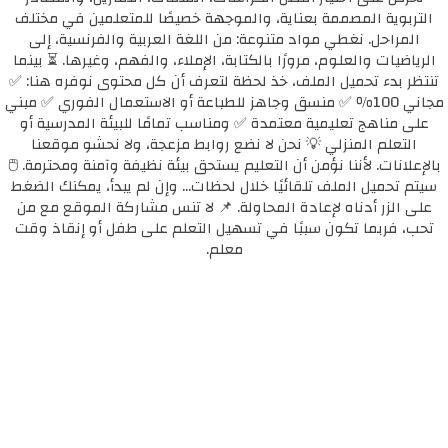
التربوية المصممة بعناية، والموجهة خصيصًا للمتعلمين في مختلف
المراحل. نغطي مواد متنوعة: من اللغة العربية والفرنسية، إلى
الرياضيات والعلوم، مرورًا بالكتابة، الإملاء، والفهم، وغيرها. ⏳ بينما
تنتظر بدء تحميل الملف، خذ لحظة لتعرف أن كل محتوى نوفره هنا: ✅
مجاني 100٪ ✅ منسق وجاهز للطباعة أو الاستعمال الفوري ✅ مبني
على مناهج تعليمية معتمدة ✅ ومناسب تمامًا للبيئة المدرسية أو
التعلم المنزلي 💡 نحن لا نضع روابط مزعجة، ولا نحشو موقعنا
بالإعلانات. لأننا نؤمن أن التعليم يستحق بيئة نظيفة وآمنة ومحترمة. 🖱️
سيتم تحميل الملف تلقائيًا خلال لحظات... وإن لم يبدأ، يمكنك الضغط
على الزر أدناه لإعادة المحاولة. 📌 لا تنس مشاركة الموقع مع من
تحب، فربما تكون سببًا في تسهيل التعلم على طفل أو إنقاذ وقت
معلم.