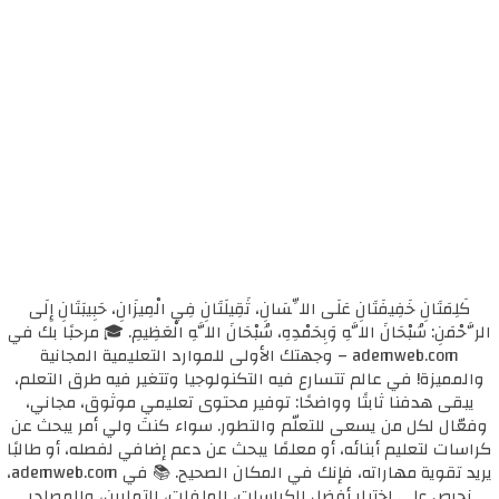
كَلِمَتَانِ خَفِيفَتَانِ عَلَى اللِّسَانِ، ثَقِيلَتَانِ فِي الْمِيزَانِ، حَبِيبَتَانِ إِلَى
الرَّحْمَنِ: سُبْحَانَ اللَّهِ وَبِحَمْدِهِ، سُبْحَانَ اللَّهِ الْعَظِيمِ. 🎓 مرحبًا بك في
ademweb.com – وجهتك الأولى للموارد التعليمية المجانية
والمميزة! في عالم تتسارع فيه التكنولوجيا وتتغير فيه طرق التعلم،
يبقى هدفنا ثابتًا وواضحًا: توفير محتوى تعليمي موثوق، مجاني،
وفعّال لكل من يسعى للتعلّم والتطور. سواء كنتَ ولي أمر يبحث عن
كراسات لتعليم أبنائه، أو معلمًا يبحث عن دعم إضافي لفصله، أو طالبًا
يريد تقوية مهاراته، فإنك في المكان الصحيح. 📚 في ademweb.com،
نحرص على اختيار أفضل الكراسات، الملفات، التمارين، والمصادر