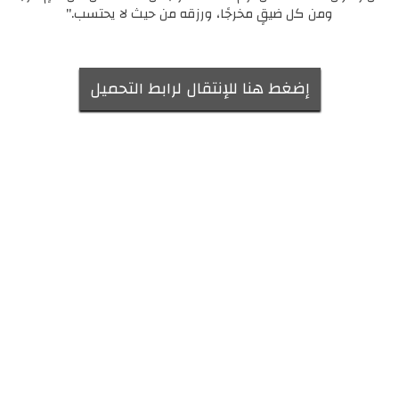
ومن كل ضيقٍ مخرجًا، ورزقه من حيث لا يحتسب."
إضغط هنا للإنتقال لرابط التحميل