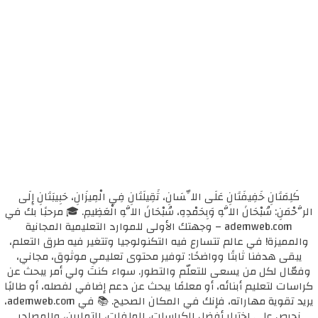
كَلِمَتَانِ خَفِيفَتَانِ عَلَى اللِّسَانِ، ثَقِيلَتَانِ فِي الْمِيزَانِ، حَبِيبَتَانِ إِلَى
الرَّحْمَنِ: سُبْحَانَ اللَّهِ وَبِحَمْدِهِ، سُبْحَانَ اللَّهِ الْعَظِيمِ. 🎓 مرحبًا بك في
ademweb.com – وجهتك الأولى للموارد التعليمية المجانية
والمميزة! في عالم تتسارع فيه التكنولوجيا وتتغير فيه طرق التعلم،
يبقى هدفنا ثابتًا وواضحًا: توفير محتوى تعليمي موثوق، مجاني،
وفعّال لكل من يسعى للتعلّم والتطور. سواء كنتَ ولي أمر يبحث عن
كراسات لتعليم أبنائه، أو معلمًا يبحث عن دعم إضافي لفصله، أو طالبًا
يريد تقوية مهاراته، فإنك في المكان الصحيح. 📚 في ademweb.com،
نحرص على اختيار أفضل الكراسات، الملفات، التمارين، والمصادر