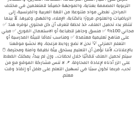
التربوية المصممة بعناية، والموجهة خصيصًا للمتعلمين في مختلف
المراحل. نغطي مواد متنوعة: من اللغة العربية والفرنسية، إلى
الرياضيات والعلوم، مرورًا بالكتابة، الإملاء، والفهم، وغيرها. ⏳ بينما
تنتظر بدء تحميل الملف، خذ لحظة لتعرف أن كل محتوى نوفره هنا: ✅
مجاني 100٪ ✅ منسق وجاهز للطباعة أو الاستعمال الفوري ✅ مبني
على مناهج تعليمية معتمدة ✅ ومناسب تمامًا للبيئة المدرسية أو
التعلم المنزلي 💡 نحن لا نضع روابط مزعجة، ولا نحشو موقعنا
بالإعلانات. لأننا نؤمن أن التعليم يستحق بيئة نظيفة وآمنة ومحترمة. 🖱️
سيتم تحميل الملف تلقائيًا خلال لحظات... وإن لم يبدأ، يمكنك الضغط
على الزر أدناه لإعادة المحاولة. 📌 لا تنس مشاركة الموقع مع من
تحب، فربما تكون سببًا في تسهيل التعلم على طفل أو إنقاذ وقت
معلم.