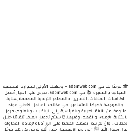
🎓 مرحبًا بك في ademweb.com – وجهتك الأولى للموارد التعليمية
المجانية والمميزة! 📚 في ademweb.com، نحرص على اختيار أفضل
الكراسات، الملفات، التمارين، والمصادر التربوية المصممة بعناية،
والموجهة خصيصًا للمتعلمين في مختلف المراحل. نغطي مواد
متنوعة: من اللغة العربية والفرنسية، إلى الرياضيات والعلوم، مرورًا
بالكتابة، الإملاء، والفهم، وغيرها. 🖱️ سيتم تحميل الملف تلقائيًا خلال
لحظات... وإن لم يبدأ، يمكنك الضغط على الزر أدناه لإعادة المحاولة.
قال رسول الله ﷺ: "من لزم الاستغفار جعل الله له من كل همٍ فرجًا،