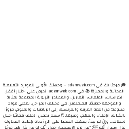
🎓 مرحبًا بك في ademweb.com – وجهتك الأولى للموارد التعليمية
المجانية والمميزة! 📚 في ademweb.com، نحرص على اختيار أفضل
الكراسات، الملفات، التمارين، والمصادر التربوية المصممة بعناية،
والموجهة خصيصًا للمتعلمين في مختلف المراحل. نغطي مواد
متنوعة: من اللغة العربية والفرنسية، إلى الرياضيات والعلوم، مرورًا
بالكتابة، الإملاء، والفهم، وغيرها. 🖱️ سيتم تحميل الملف تلقائيًا خلال
لحظات... وإن لم يبدأ، يمكنك الضغط على الزر أدناه لإعادة المحاولة.
قال رسول الله ﷺ: "من لزم الاستغفار جعل الله له من كل همٍ فرجًا،