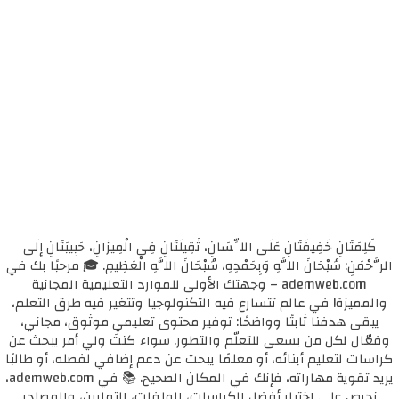
كَلِمَتَانِ خَفِيفَتَانِ عَلَى اللِّسَانِ، ثَقِيلَتَانِ فِي الْمِيزَانِ، حَبِيبَتَانِ إِلَى
الرَّحْمَنِ: سُبْحَانَ اللَّهِ وَبِحَمْدِهِ، سُبْحَانَ اللَّهِ الْعَظِيمِ. 🎓 مرحبًا بك في
ademweb.com – وجهتك الأولى للموارد التعليمية المجانية
والمميزة! في عالم تتسارع فيه التكنولوجيا وتتغير فيه طرق التعلم،
يبقى هدفنا ثابتًا وواضحًا: توفير محتوى تعليمي موثوق، مجاني،
وفعّال لكل من يسعى للتعلّم والتطور. سواء كنتَ ولي أمر يبحث عن
كراسات لتعليم أبنائه، أو معلمًا يبحث عن دعم إضافي لفصله، أو طالبًا
يريد تقوية مهاراته، فإنك في المكان الصحيح. 📚 في ademweb.com،
نحرص على اختيار أفضل الكراسات، الملفات، التمارين، والمصادر