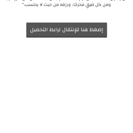
ومن كل ضيقٍ مخرجًا، ورزقه من حيث لا يحتسب."
إضغط هنا للإنتقال لرابط التحميل