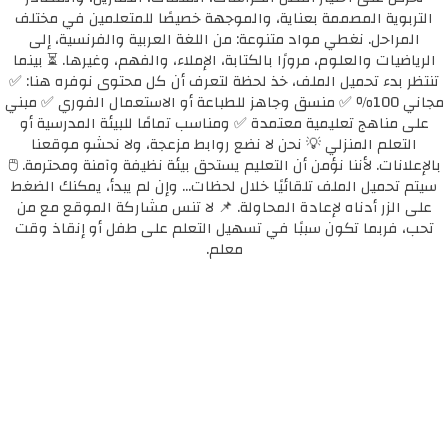
التربوية المصممة بعناية، والموجهة خصيصًا للمتعلمين في مختلف
المراحل. نغطي مواد متنوعة: من اللغة العربية والفرنسية، إلى
الرياضيات والعلوم، مرورًا بالكتابة، الإملاء، والفهم، وغيرها. ⏳ بينما
تنتظر بدء تحميل الملف، خذ لحظة لتعرف أن كل محتوى نوفره هنا: ✅
مجاني 100٪ ✅ منسق وجاهز للطباعة أو الاستعمال الفوري ✅ مبني
على مناهج تعليمية معتمدة ✅ ومناسب تمامًا للبيئة المدرسية أو
التعلم المنزلي 💡 نحن لا نضع روابط مزعجة، ولا نحشو موقعنا
بالإعلانات. لأننا نؤمن أن التعليم يستحق بيئة نظيفة وآمنة ومحترمة. 🖱️
سيتم تحميل الملف تلقائيًا خلال لحظات... وإن لم يبدأ، يمكنك الضغط
على الزر أدناه لإعادة المحاولة. 📌 لا تنس مشاركة الموقع مع من
تحب، فربما تكون سببًا في تسهيل التعلم على طفل أو إنقاذ وقت
معلم.