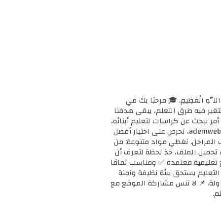
ْحَانَ اللَّهِ الْعَظِيمِ. 🎓 مرحبًا بك في
ا وتتغير فيه طرق التعلم، يبقى هدفنا
مر يبحث عن كراسات لتعليم أبنائه،
أو معلمًا يبحث عن دعم إضافي لفصله، أو طالبًا يريد تقوية مهاراته، فإنك في المكان الصحيح. 📚 في ademweb.com، نحرص على اختيار أفضل
ف المراحل. نغطي مواد متنوعة: من
بدء تحميل الملف، خذ لحظة لتعرف أن
على مناهج تعليمية معتمدة ✅ ومناسب تمامًا
ن التعليم يستحق بيئة نظيفة وآمنة
محاولة. 📌 لا تنس مشاركة الموقع مع
م.