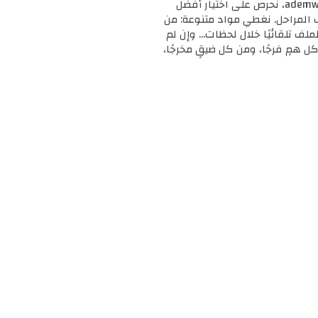
🎓 مرحبًا بك في ademweb.com – وجهتك الأولى للموارد التعليمية المجانية والمميزة! 📚 في ademweb.com، نحرص على اختيار أفضل
ف المراحل. نغطي مواد متنوعة: من
لملف تلقائيًا خلال لحظات... وإن لم
ل همٍ فرجًا، ومن كل ضيقٍ مخرجًا،