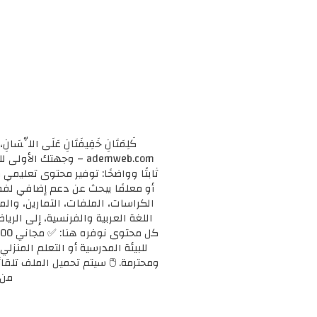
كَلِمَتَانِ خَفِيفَتَانِ عَلَى اللِّسَانِ، 
ademweb.com – وجهتك 
ثابتًا وواضحًا: توفير محتوى تعليم
الكراسات، الملفات، التمارين، وال
اللغة العربية والفرنسية، إلى الريا
للبيئة المدرسية أو التعلم المنزلي
ومحترمة. 🖱️ سيتم تحميل الملف تلقائ
من 