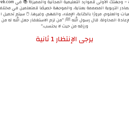
مصادر التربوية المصممة بعناية، والموجهة خصيصًا للمتعلمين في مختل
يات والعلوم، مرورًا بالكتابة، الإملاء، والفهم، وغيرها. 🖱️ سيتم تحميل ا
لإعادة المحاولة. قال رسول الله ﷺ: "من لزم الاستغفار جعل الله له من ك
ورزقه من حيث لا يحتسب."
إضغط هنا للإنتقال لرابط التحميل