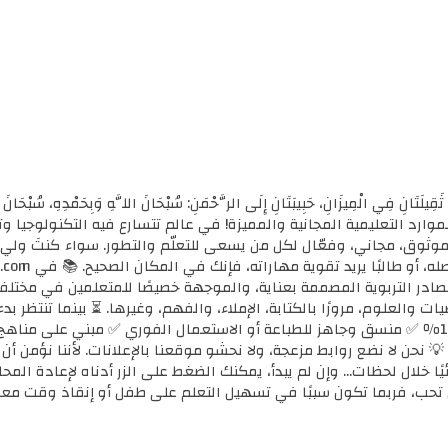
ثَقِيلَتَانِ فِي الْمِيزَانِ، حَبِيبَتَانِ إِلَى الرَّحْمَنِ: سُبْحَانَ اللَّهِ وَبِحَمْدِهِ، سُب
الأولى للموارد التعليمية المجانية والمميزة! في عالم تتسارع فيه التكنولوجي
ي موثوق، مجاني، وفعّال لكل من يسعى للتعلّم والتطور. سواء كنتَ ولي أ
مصادر التربوية المصممة بعناية، والموجهة خصيصًا للمتعلمين في مختل
ضيات والعلوم، مرورًا بالكتابة، الإملاء، والفهم، وغيرها. ⏳ بينما تنتظر 
كل محتوى نوفره هنا: ✅ مجاني 100٪ ✅ منسق وجاهز للطباعة أو الاستعمال الفوري ✅ مبني 
 💡 نحن لا نضع روابط مزعجة، ولا نحشو موقعنا بالإعلانات. لأننا نؤمن أ
يًا خلال لحظات... وإن لم يبدأ، يمكنك الضغط على الزر أدناه لإعادة ال
تحب، فربما تكون سببًا في تسهيل التعلم على طفل أو إنقاذ وقت معل