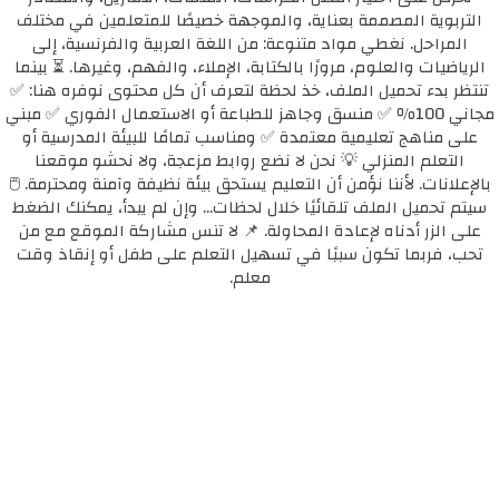
التربوية المصممة بعناية، والموجهة خصيصًا للمتعلمين في مختلف
المراحل. نغطي مواد متنوعة: من اللغة العربية والفرنسية، إلى
الرياضيات والعلوم، مرورًا بالكتابة، الإملاء، والفهم، وغيرها. ⏳ بينما
تنتظر بدء تحميل الملف، خذ لحظة لتعرف أن كل محتوى نوفره هنا: ✅
مجاني 100٪ ✅ منسق وجاهز للطباعة أو الاستعمال الفوري ✅ مبني
على مناهج تعليمية معتمدة ✅ ومناسب تمامًا للبيئة المدرسية أو
التعلم المنزلي 💡 نحن لا نضع روابط مزعجة، ولا نحشو موقعنا
بالإعلانات. لأننا نؤمن أن التعليم يستحق بيئة نظيفة وآمنة ومحترمة. 🖱️
سيتم تحميل الملف تلقائيًا خلال لحظات... وإن لم يبدأ، يمكنك الضغط
على الزر أدناه لإعادة المحاولة. 📌 لا تنس مشاركة الموقع مع من
تحب، فربما تكون سببًا في تسهيل التعلم على طفل أو إنقاذ وقت
معلم.