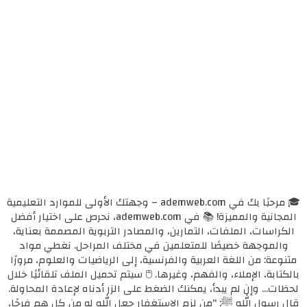
🎓 مرحبًا بك في ademweb.com – وجهتك الأولى للموارد التعليمية
المجانية والمميزة! 📚 في ademweb.com، نحرص على اختيار أفضل
الكراسات، الملفات، التمارين، والمصادر التربوية المصممة بعناية،
والموجهة خصيصًا للمتعلمين في مختلف المراحل. نغطي مواد
متنوعة: من اللغة العربية والفرنسية، إلى الرياضيات والعلوم، مرورًا
بالكتابة، الإملاء، والفهم، وغيرها. 🖱️ سيتم تحميل الملف تلقائيًا خلال
لحظات... وإن لم يبدأ، يمكنك الضغط على الزر أدناه لإعادة المحاولة.
قال رسول الله ﷺ: "من لزم الاستغفار جعل الله له من كل همٍ فرجًا،