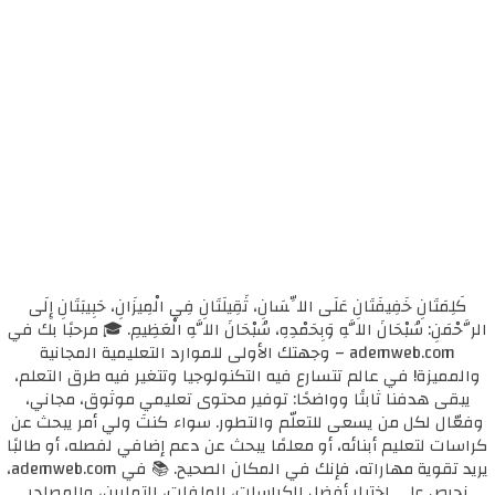
كَلِمَتَانِ خَفِيفَتَانِ عَلَى اللِّسَانِ، ثَقِيلَتَانِ فِي الْمِيزَانِ، حَبِيبَتَانِ إِلَى
الرَّحْمَنِ: سُبْحَانَ اللَّهِ وَبِحَمْدِهِ، سُبْحَانَ اللَّهِ الْعَظِيمِ. 🎓 مرحبًا بك في
ademweb.com – وجهتك الأولى للموارد التعليمية المجانية
والمميزة! في عالم تتسارع فيه التكنولوجيا وتتغير فيه طرق التعلم،
يبقى هدفنا ثابتًا وواضحًا: توفير محتوى تعليمي موثوق، مجاني،
وفعّال لكل من يسعى للتعلّم والتطور. سواء كنتَ ولي أمر يبحث عن
كراسات لتعليم أبنائه، أو معلمًا يبحث عن دعم إضافي لفصله، أو طالبًا
يريد تقوية مهاراته، فإنك في المكان الصحيح. 📚 في ademweb.com،
نحرص على اختيار أفضل الكراسات، الملفات، التمارين، والمصادر