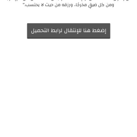
ومن كل ضيقٍ مخرجًا، ورزقه من حيث لا يحتسب."
إضغط هنا للإنتقال لرابط التحميل