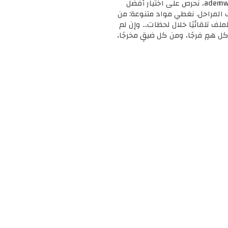
🎓 مرحبًا بك في ademweb.com – وجهتك الأولى للموارد التعليمية المجانية والمميزة! 📚 في ademweb.com، نحرص على اختيار أفضل
ف المراحل. نغطي مواد متنوعة: من
لملف تلقائيًا خلال لحظات... وإن لم
ل همٍ فرجًا، ومن كل ضيقٍ مخرجًا،