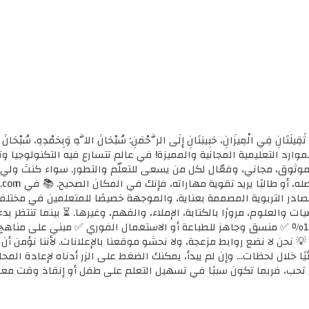
ثَقِيلَتَانِ فِي الْمِيزَانِ، حَبِيبَتَانِ إِلَى الرَّحْمَنِ: سُبْحَانَ اللَّهِ وَبِحَمْدِهِ، سُب
الأولى للموارد التعليمية المجانية والمميزة! في عالم تتسارع فيه التكنولوجي
ي موثوق، مجاني، وفعّال لكل من يسعى للتعلّم والتطور. سواء كنتَ ولي أ
مصادر التربوية المصممة بعناية، والموجهة خصيصًا للمتعلمين في مختل
ضيات والعلوم، مرورًا بالكتابة، الإملاء، والفهم، وغيرها. ⏳ بينما تنتظر 
كل محتوى نوفره هنا: ✅ مجاني 100٪ ✅ منسق وجاهز للطباعة أو الاستعمال الفوري ✅ مبني 
 💡 نحن لا نضع روابط مزعجة، ولا نحشو موقعنا بالإعلانات. لأننا نؤمن أ
يًا خلال لحظات... وإن لم يبدأ، يمكنك الضغط على الزر أدناه لإعادة ال
تحب، فربما تكون سببًا في تسهيل التعلم على طفل أو إنقاذ وقت معل