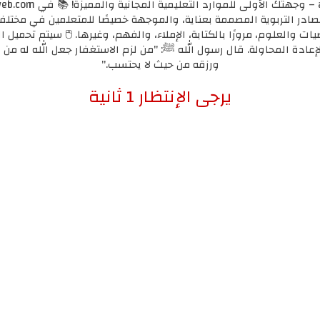
مصادر التربوية المصممة بعناية، والموجهة خصيصًا للمتعلمين في مختل
يات والعلوم، مرورًا بالكتابة، الإملاء، والفهم، وغيرها. 🖱️ سيتم تحميل ا
لإعادة المحاولة. قال رسول الله ﷺ: "من لزم الاستغفار جعل الله له من ك
ورزقه من حيث لا يحتسب."
إضغط هنا للإنتقال لرابط التحميل