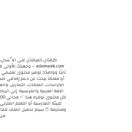
كَلِمَتَانِ خَفِيفَتَانِ عَلَى اللِّسَانِ، 
ademweb.com – وجهتك 
ثابتًا وواضحًا: توفير محتوى تعليم
الكراسات، الملفات، التمارين، وال
اللغة العربية والفرنسية، إلى الريا
للبيئة المدرسية أو التعلم المنزلي
ومحترمة. 🖱️ سيتم تحميل الملف تلقائ
من 