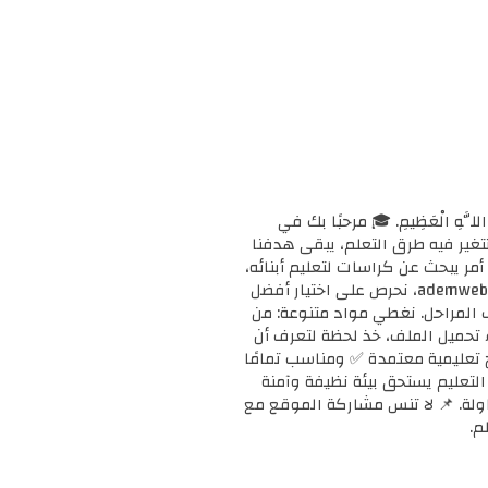
ْحَانَ اللَّهِ الْعَظِيمِ. 🎓 مرحبًا بك في
ا وتتغير فيه طرق التعلم، يبقى هدفنا
مر يبحث عن كراسات لتعليم أبنائه،
أو معلمًا يبحث عن دعم إضافي لفصله، أو طالبًا يريد تقوية مهاراته، فإنك في المكان الصحيح. 📚 في ademweb.com، نحرص على اختيار أفضل
ف المراحل. نغطي مواد متنوعة: من
بدء تحميل الملف، خذ لحظة لتعرف أن
على مناهج تعليمية معتمدة ✅ ومناسب تمامًا
ن التعليم يستحق بيئة نظيفة وآمنة
محاولة. 📌 لا تنس مشاركة الموقع مع
م.