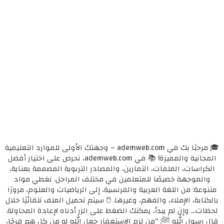
🎓 مرحبًا بك في ademweb.com – وجهتك الأولى للموارد التعليمية
المجانية والمميزة! 📚 في ademweb.com، نحرص على اختيار أفضل
الكراسات، الملفات، التمارين، والمصادر التربوية المصممة بعناية،
والموجهة خصيصًا للمتعلمين في مختلف المراحل. نغطي مواد
متنوعة: من اللغة العربية والفرنسية، إلى الرياضيات والعلوم، مرورًا
بالكتابة، الإملاء، والفهم، وغيرها. 🖱️ سيتم تحميل الملف تلقائيًا خلال
لحظات... وإن لم يبدأ، يمكنك الضغط على الزر أدناه لإعادة المحاولة.
قال رسول الله ﷺ: "من لزم الاستغفار جعل الله له من كل همٍ فرجًا،