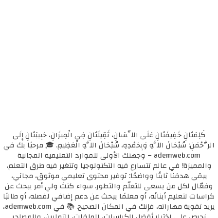
كَلِمَتَانِ خَفِيفَتَانِ عَلَى اللِّسَانِ، ثَقِيلَتَانِ فِي الْمِيزَانِ، حَبِيبَتَانِ إِلَى
الرَّحْمَنِ: سُبْحَانَ اللَّهِ وَبِحَمْدِهِ، سُبْحَانَ اللَّهِ الْعَظِيمِ. 🎓 مرحبًا بك في
ademweb.com – وجهتك الأولى للموارد التعليمية المجانية
والمميزة! في عالم تتسارع فيه التكنولوجيا وتتغير فيه طرق التعلم،
يبقى هدفنا ثابتًا وواضحًا: توفير محتوى تعليمي موثوق، مجاني،
وفعّال لكل من يسعى للتعلّم والتطور. سواء كنتَ ولي أمر يبحث عن
كراسات لتعليم أبنائه، أو معلمًا يبحث عن دعم إضافي لفصله، أو طالبًا
يريد تقوية مهاراته، فإنك في المكان الصحيح. 📚 في ademweb.com،
نحرص على اختيار أفضل الكراسات، الملفات، التمارين، والمصادر