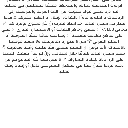
التربوية المصممة بعناية، والموجهة خصيصًا للمتعلمين في مختلف
المراحل. نغطي مواد متنوعة: من اللغة العربية والفرنسية، إلى
الرياضيات والعلوم، مرورًا بالكتابة، الإملاء، والفهم، وغيرها. ⏳ بينما
تنتظر بدء تحميل الملف، خذ لحظة لتعرف أن كل محتوى نوفره هنا: ✅
مجاني 100٪ ✅ منسق وجاهز للطباعة أو الاستعمال الفوري ✅ مبني
على مناهج تعليمية معتمدة ✅ ومناسب تمامًا للبيئة المدرسية أو
التعلم المنزلي 💡 نحن لا نضع روابط مزعجة، ولا نحشو موقعنا
بالإعلانات. لأننا نؤمن أن التعليم يستحق بيئة نظيفة وآمنة ومحترمة. 🖱️
سيتم تحميل الملف تلقائيًا خلال لحظات... وإن لم يبدأ، يمكنك الضغط
على الزر أدناه لإعادة المحاولة. 📌 لا تنس مشاركة الموقع مع من
تحب، فربما تكون سببًا في تسهيل التعلم على طفل أو إنقاذ وقت
معلم.