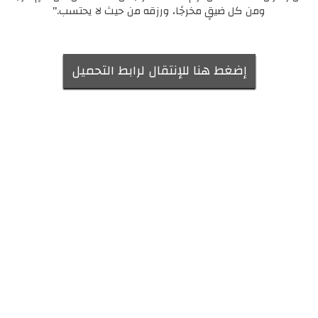
ومن كل ضيقٍ مخرجًا، ورزقه من حيث لا يحتسب."
إضغط هنا للإنتقال لرابط التحميل