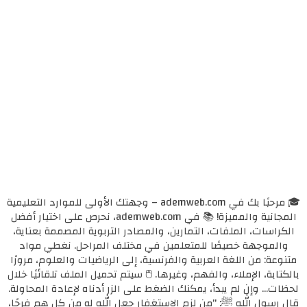
🎓 مرحبًا بك في ademweb.com – وجهتك الأولى للموارد التعليمية
المجانية والمميزة! 📚 في ademweb.com، نحرص على اختيار أفضل
الكراسات، الملفات، التمارين، والمصادر التربوية المصممة بعناية،
والموجهة خصيصًا للمتعلمين في مختلف المراحل. نغطي مواد
متنوعة: من اللغة العربية والفرنسية، إلى الرياضيات والعلوم، مرورًا
بالكتابة، الإملاء، والفهم، وغيرها. 🖱️ سيتم تحميل الملف تلقائيًا خلال
لحظات... وإن لم يبدأ، يمكنك الضغط على الزر أدناه لإعادة المحاولة.
قال رسول الله ﷺ: "من لزم الاستغفار جعل الله له من كل همٍ فرجًا،