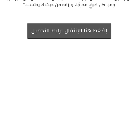
ومن كل ضيقٍ مخرجًا، ورزقه من حيث لا يحتسب."
إضغط هنا للإنتقال لرابط التحميل