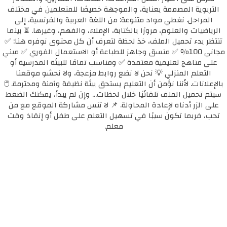
التربوية المصممة بعناية، والموجهة خصيصًا للمتعلمين في مختلف
المراحل. نغطي مواد متنوعة: من اللغة العربية والفرنسية، إلى
الرياضيات والعلوم، مرورًا بالكتابة، الإملاء، والفهم، وغيرها. ⏳ بينما
تنتظر بدء تحميل الملف، خذ لحظة لتعرف أن كل محتوى نوفره هنا: ✅
مجاني 100٪ ✅ منسق وجاهز للطباعة أو الاستعمال الفوري ✅ مبني
على مناهج تعليمية معتمدة ✅ ومناسب تمامًا للبيئة المدرسية أو
التعلم المنزلي 💡 نحن لا نضع روابط مزعجة، ولا نحشو موقعنا
بالإعلانات. لأننا نؤمن أن التعليم يستحق بيئة نظيفة وآمنة ومحترمة. 🖱️
سيتم تحميل الملف تلقائيًا خلال لحظات... وإن لم يبدأ، يمكنك الضغط
على الزر أدناه لإعادة المحاولة. 📌 لا تنس مشاركة الموقع مع من
تحب، فربما تكون سببًا في تسهيل التعلم على طفل أو إنقاذ وقت
معلم.