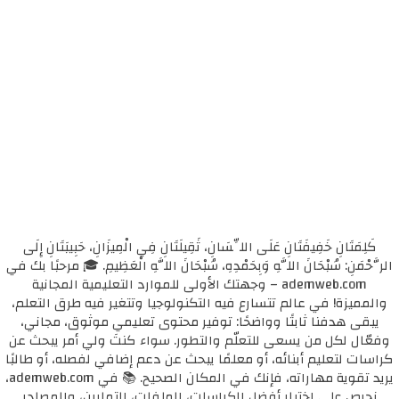
كَلِمَتَانِ خَفِيفَتَانِ عَلَى اللِّسَانِ، ثَقِيلَتَانِ فِي الْمِيزَانِ، حَبِيبَتَانِ إِلَى
الرَّحْمَنِ: سُبْحَانَ اللَّهِ وَبِحَمْدِهِ، سُبْحَانَ اللَّهِ الْعَظِيمِ. 🎓 مرحبًا بك في
ademweb.com – وجهتك الأولى للموارد التعليمية المجانية
والمميزة! في عالم تتسارع فيه التكنولوجيا وتتغير فيه طرق التعلم،
يبقى هدفنا ثابتًا وواضحًا: توفير محتوى تعليمي موثوق، مجاني،
وفعّال لكل من يسعى للتعلّم والتطور. سواء كنتَ ولي أمر يبحث عن
كراسات لتعليم أبنائه، أو معلمًا يبحث عن دعم إضافي لفصله، أو طالبًا
يريد تقوية مهاراته، فإنك في المكان الصحيح. 📚 في ademweb.com،
نحرص على اختيار أفضل الكراسات، الملفات، التمارين، والمصادر