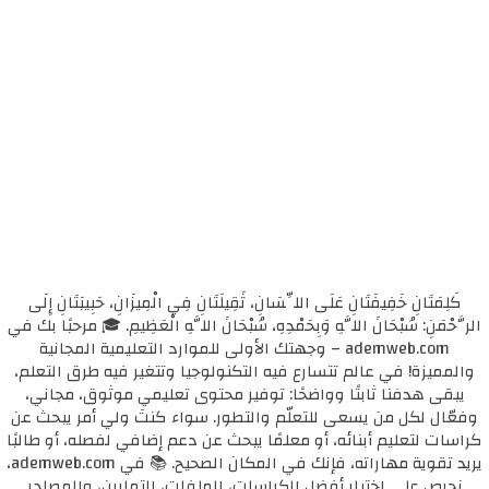
كَلِمَتَانِ خَفِيفَتَانِ عَلَى اللِّسَانِ، ثَقِيلَتَانِ فِي الْمِيزَانِ، حَبِيبَتَانِ إِلَى
الرَّحْمَنِ: سُبْحَانَ اللَّهِ وَبِحَمْدِهِ، سُبْحَانَ اللَّهِ الْعَظِيمِ. 🎓 مرحبًا بك في
ademweb.com – وجهتك الأولى للموارد التعليمية المجانية
والمميزة! في عالم تتسارع فيه التكنولوجيا وتتغير فيه طرق التعلم،
يبقى هدفنا ثابتًا وواضحًا: توفير محتوى تعليمي موثوق، مجاني،
وفعّال لكل من يسعى للتعلّم والتطور. سواء كنتَ ولي أمر يبحث عن
كراسات لتعليم أبنائه، أو معلمًا يبحث عن دعم إضافي لفصله، أو طالبًا
يريد تقوية مهاراته، فإنك في المكان الصحيح. 📚 في ademweb.com،
نحرص على اختيار أفضل الكراسات، الملفات، التمارين، والمصادر