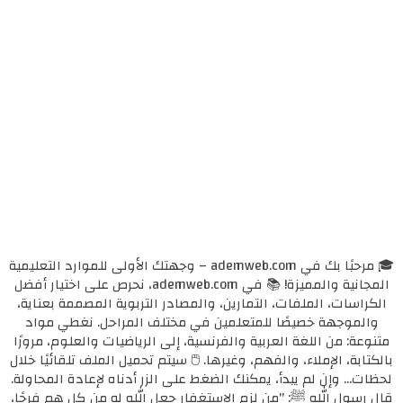
🎓 مرحبًا بك في ademweb.com – وجهتك الأولى للموارد التعليمية
المجانية والمميزة! 📚 في ademweb.com، نحرص على اختيار أفضل
الكراسات، الملفات، التمارين، والمصادر التربوية المصممة بعناية،
والموجهة خصيصًا للمتعلمين في مختلف المراحل. نغطي مواد
متنوعة: من اللغة العربية والفرنسية، إلى الرياضيات والعلوم، مرورًا
بالكتابة، الإملاء، والفهم، وغيرها. 🖱️ سيتم تحميل الملف تلقائيًا خلال
لحظات... وإن لم يبدأ، يمكنك الضغط على الزر أدناه لإعادة المحاولة.
قال رسول الله ﷺ: "من لزم الاستغفار جعل الله له من كل همٍ فرجًا،