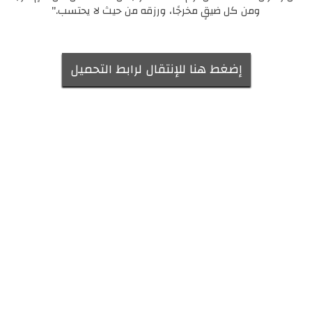
ومن كل ضيقٍ مخرجًا، ورزقه من حيث لا يحتسب."
إضغط هنا للإنتقال لرابط التحميل