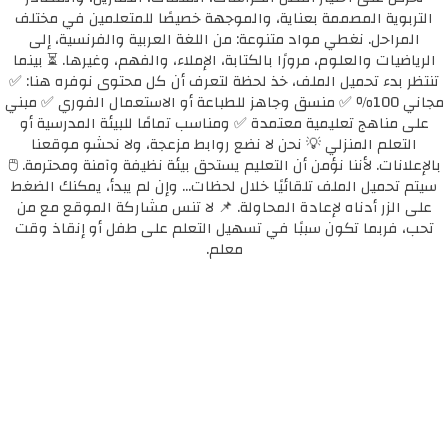
التربوية المصممة بعناية، والموجهة خصيصًا للمتعلمين في مختلف
المراحل. نغطي مواد متنوعة: من اللغة العربية والفرنسية، إلى
الرياضيات والعلوم، مرورًا بالكتابة، الإملاء، والفهم، وغيرها. ⏳ بينما
تنتظر بدء تحميل الملف، خذ لحظة لتعرف أن كل محتوى نوفره هنا: ✅
مجاني 100٪ ✅ منسق وجاهز للطباعة أو الاستعمال الفوري ✅ مبني
على مناهج تعليمية معتمدة ✅ ومناسب تمامًا للبيئة المدرسية أو
التعلم المنزلي 💡 نحن لا نضع روابط مزعجة، ولا نحشو موقعنا
بالإعلانات. لأننا نؤمن أن التعليم يستحق بيئة نظيفة وآمنة ومحترمة. 🖱️
سيتم تحميل الملف تلقائيًا خلال لحظات... وإن لم يبدأ، يمكنك الضغط
على الزر أدناه لإعادة المحاولة. 📌 لا تنس مشاركة الموقع مع من
تحب، فربما تكون سببًا في تسهيل التعلم على طفل أو إنقاذ وقت
معلم.