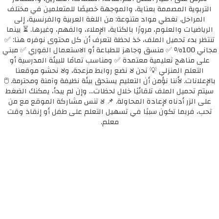
التربوية المصممة بعناية، والموجهة خصيصًا للمتعلمين في مختلف
المراحل. نغطي مواد متنوعة: من اللغة العربية والفرنسية، إلى
الرياضيات والعلوم، مرورًا بالكتابة، الإملاء، والفهم، وغيرها. ⏳ بينما
تنتظر بدء تحميل الملف، خذ لحظة لتعرف أن كل محتوى نوفره هنا: ✅
مجاني 100٪ ✅ منسق وجاهز للطباعة أو الاستعمال الفوري ✅ مبني
على مناهج تعليمية معتمدة ✅ ومناسب تمامًا للبيئة المدرسية أو
التعلم المنزلي 💡 نحن لا نضع روابط مزعجة، ولا نحشو موقعنا
بالإعلانات. لأننا نؤمن أن التعليم يستحق بيئة نظيفة وآمنة ومحترمة. 🖱️
سيتم تحميل الملف تلقائيًا خلال لحظات... وإن لم يبدأ، يمكنك الضغط
على الزر أدناه لإعادة المحاولة. 📌 لا تنس مشاركة الموقع مع من
تحب، فربما تكون سببًا في تسهيل التعلم على طفل أو إنقاذ وقت
معلم.