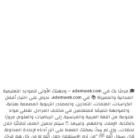
🎓 مرحبًا بك في ademweb.com – وجهتك الأولى للموارد التعليمية
المجانية والمميزة! 📚 في ademweb.com، نحرص على اختيار أفضل
الكراسات، الملفات، التمارين، والمصادر التربوية المصممة بعناية،
والموجهة خصيصًا للمتعلمين في مختلف المراحل. نغطي مواد
متنوعة: من اللغة العربية والفرنسية، إلى الرياضيات والعلوم، مرورًا
بالكتابة، الإملاء، والفهم، وغيرها. 🖱️ سيتم تحميل الملف تلقائيًا خلال
لحظات... وإن لم يبدأ، يمكنك الضغط على الزر أدناه لإعادة المحاولة.
قال رسول الله ﷺ: "من لزم الاستغفار جعل الله له من كل همٍ فرجًا،