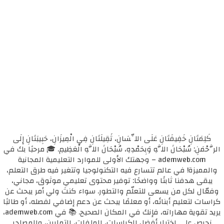
كَلِمَتَانِ خَفِيفَتَانِ عَلَى اللِّسَانِ، ثَقِيلَتَانِ فِي الْمِيزَانِ، حَبِيبَتَانِ إِلَى
الرَّحْمَنِ: سُبْحَانَ اللَّهِ وَبِحَمْدِهِ، سُبْحَانَ اللَّهِ الْعَظِيمِ. 🎓 مرحبًا بك في
ademweb.com – وجهتك الأولى للموارد التعليمية المجانية
والمميزة! في عالم تتسارع فيه التكنولوجيا وتتغير فيه طرق التعلم،
يبقى هدفنا ثابتًا وواضحًا: توفير محتوى تعليمي موثوق، مجاني،
وفعّال لكل من يسعى للتعلّم والتطور. سواء كنتَ ولي أمر يبحث عن
كراسات لتعليم أبنائه، أو معلمًا يبحث عن دعم إضافي لفصله، أو طالبًا
يريد تقوية مهاراته، فإنك في المكان الصحيح. 📚 في ademweb.com،
نحرص على اختيار أفضل الكراسات، الملفات، التمارين، والمصادر