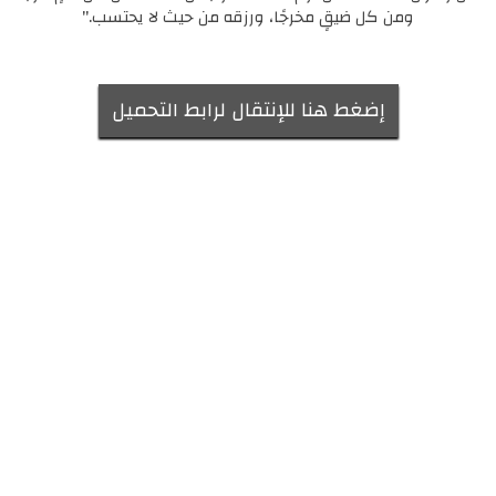
ومن كل ضيقٍ مخرجًا، ورزقه من حيث لا يحتسب."
إضغط هنا للإنتقال لرابط التحميل