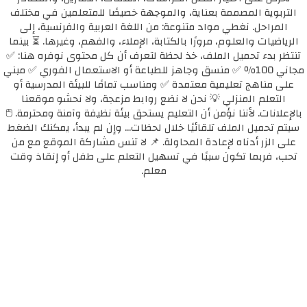
التربوية المصممة بعناية، والموجهة خصيصًا للمتعلمين في مختلف
المراحل. نغطي مواد متنوعة: من اللغة العربية والفرنسية، إلى
الرياضيات والعلوم، مرورًا بالكتابة، الإملاء، والفهم، وغيرها. ⏳ بينما
تنتظر بدء تحميل الملف، خذ لحظة لتعرف أن كل محتوى نوفره هنا: ✅
مجاني 100٪ ✅ منسق وجاهز للطباعة أو الاستعمال الفوري ✅ مبني
على مناهج تعليمية معتمدة ✅ ومناسب تمامًا للبيئة المدرسية أو
التعلم المنزلي 💡 نحن لا نضع روابط مزعجة، ولا نحشو موقعنا
بالإعلانات. لأننا نؤمن أن التعليم يستحق بيئة نظيفة وآمنة ومحترمة. 🖱️
سيتم تحميل الملف تلقائيًا خلال لحظات... وإن لم يبدأ، يمكنك الضغط
على الزر أدناه لإعادة المحاولة. 📌 لا تنس مشاركة الموقع مع من
تحب، فربما تكون سببًا في تسهيل التعلم على طفل أو إنقاذ وقت
معلم.