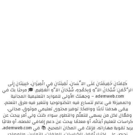
كَلِمَتَانِ خَفِيفَتَانِ عَلَى اللِّسَانِ، ثَقِيلَتَانِ فِي الْمِيزَانِ، حَبِيبَتَانِ إِلَى
الرَّحْمَنِ: سُبْحَانَ اللَّهِ وَبِحَمْدِهِ، سُبْحَانَ اللَّهِ الْعَظِيمِ. 🎓 مرحبًا بك في
ademweb.com – وجهتك الأولى للموارد التعليمية المجانية
والمميزة! في عالم تتسارع فيه التكنولوجيا وتتغير فيه طرق التعلم،
يبقى هدفنا ثابتًا وواضحًا: توفير محتوى تعليمي موثوق، مجاني،
وفعّال لكل من يسعى للتعلّم والتطور. سواء كنتَ ولي أمر يبحث عن
كراسات لتعليم أبنائه، أو معلمًا يبحث عن دعم إضافي لفصله، أو طالبًا
يريد تقوية مهاراته، فإنك في المكان الصحيح. 📚 في ademweb.com،
نحرص على اختيار أفضل الكراسات، الملفات، التمارين، والمصادر