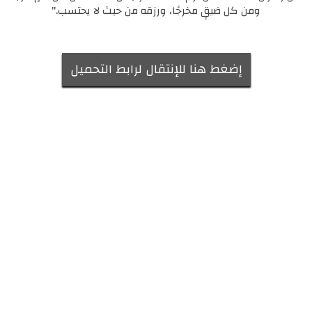
ومن كل ضيقٍ مخرجًا، ورزقه من حيث لا يحتسب."
إضغط هنا للإنتقال لرابط التحميل