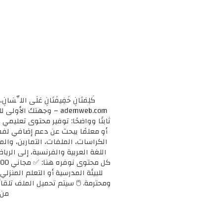
كَلِمَتَانِ خَفِيفَتَانِ عَلَى اللِّسَانِ، 
ademweb.com – وجهتك 
ثابتًا وواضحًا: توفير محتوى تعليم
الكراسات، الملفات، التمارين، وال
اللغة العربية والفرنسية، إلى الريا
للبيئة المدرسية أو التعلم المنزلي
ومحترمة. 🖱️ سيتم تحميل الملف تلقائ
من 