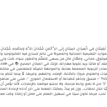
ثَقِيلَتَانِ فِي الْمِيزَانِ، حَبِيبَتَانِ إِلَى الرَّحْمَنِ: سُبْحَانَ اللَّهِ وَبِحَمْدِهِ، سُب
الأولى للموارد التعليمية المجانية والمميزة! في عالم تتسارع فيه التكنولوجي
ي موثوق، مجاني، وفعّال لكل من يسعى للتعلّم والتطور. سواء كنتَ ولي أ
مصادر التربوية المصممة بعناية، والموجهة خصيصًا للمتعلمين في مختل
ضيات والعلوم، مرورًا بالكتابة، الإملاء، والفهم، وغيرها. ⏳ بينما تنتظر 
كل محتوى نوفره هنا: ✅ مجاني 100٪ ✅ منسق وجاهز للطباعة أو الاستعمال الفوري ✅ مبني 
 💡 نحن لا نضع روابط مزعجة، ولا نحشو موقعنا بالإعلانات. لأننا نؤمن أ
يًا خلال لحظات... وإن لم يبدأ، يمكنك الضغط على الزر أدناه لإعادة ال
تحب، فربما تكون سببًا في تسهيل التعلم على طفل أو إنقاذ وقت معل