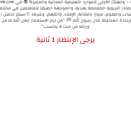
مصادر التربوية المصممة بعناية، والموجهة خصيصًا للمتعلمين في مختل
يات والعلوم، مرورًا بالكتابة، الإملاء، والفهم، وغيرها. 🖱️ سيتم تحميل ا
لإعادة المحاولة. قال رسول الله ﷺ: "من لزم الاستغفار جعل الله له من ك
ورزقه من حيث لا يحتسب."
إضغط هنا للإنتقال لرابط التحميل