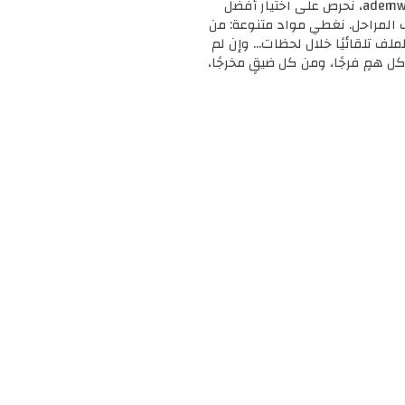
🎓 مرحبًا بك في ademweb.com – وجهتك الأولى للموارد التعليمية المجانية والمميزة! 📚 في ademweb.com، نحرص على اختيار أفضل
ف المراحل. نغطي مواد متنوعة: من
لملف تلقائيًا خلال لحظات... وإن لم
ل همٍ فرجًا، ومن كل ضيقٍ مخرجًا،