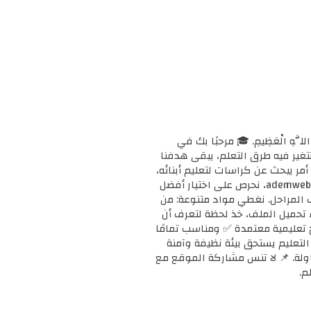
ْحَانَ اللَّهِ الْعَظِيمِ. 🎓 مرحبًا بك في
ا وتتغير فيه طرق التعلم، يبقى هدفنا
مر يبحث عن كراسات لتعليم أبنائه،
أو معلمًا يبحث عن دعم إضافي لفصله، أو طالبًا يريد تقوية مهاراته، فإنك في المكان الصحيح. 📚 في ademweb.com، نحرص على اختيار أفضل
ف المراحل. نغطي مواد متنوعة: من
بدء تحميل الملف، خذ لحظة لتعرف أن
على مناهج تعليمية معتمدة ✅ ومناسب تمامًا
ن التعليم يستحق بيئة نظيفة وآمنة
محاولة. 📌 لا تنس مشاركة الموقع مع
م.