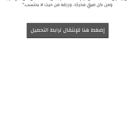
ومن كل ضيقٍ مخرجًا، ورزقه من حيث لا يحتسب."
إضغط هنا للإنتقال لرابط التحميل