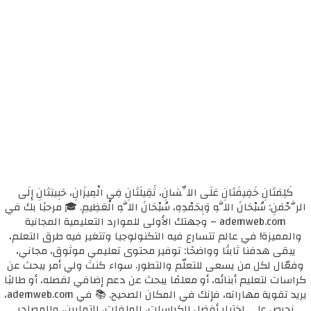
كَلِمَتَانِ خَفِيفَتَانِ عَلَى اللِّسَانِ، ثَقِيلَتَانِ فِي الْمِيزَانِ، حَبِيبَتَانِ إِلَى
الرَّحْمَنِ: سُبْحَانَ اللَّهِ وَبِحَمْدِهِ، سُبْحَانَ اللَّهِ الْعَظِيمِ. 🎓 مرحبًا بك في
ademweb.com – وجهتك الأولى للموارد التعليمية المجانية
والمميزة! في عالم تتسارع فيه التكنولوجيا وتتغير فيه طرق التعلم،
يبقى هدفنا ثابتًا وواضحًا: توفير محتوى تعليمي موثوق، مجاني،
وفعّال لكل من يسعى للتعلّم والتطور. سواء كنتَ ولي أمر يبحث عن
كراسات لتعليم أبنائه، أو معلمًا يبحث عن دعم إضافي لفصله، أو طالبًا
يريد تقوية مهاراته، فإنك في المكان الصحيح. 📚 في ademweb.com،
نحرص على اختيار أفضل الكراسات، الملفات، التمارين، والمصادر