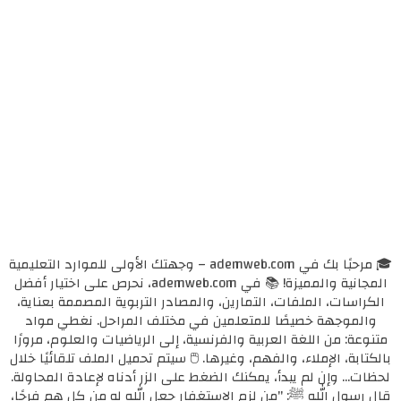
🎓 مرحبًا بك في ademweb.com – وجهتك الأولى للموارد التعليمية
المجانية والمميزة! 📚 في ademweb.com، نحرص على اختيار أفضل
الكراسات، الملفات، التمارين، والمصادر التربوية المصممة بعناية،
والموجهة خصيصًا للمتعلمين في مختلف المراحل. نغطي مواد
متنوعة: من اللغة العربية والفرنسية، إلى الرياضيات والعلوم، مرورًا
بالكتابة، الإملاء، والفهم، وغيرها. 🖱️ سيتم تحميل الملف تلقائيًا خلال
لحظات... وإن لم يبدأ، يمكنك الضغط على الزر أدناه لإعادة المحاولة.
قال رسول الله ﷺ: "من لزم الاستغفار جعل الله له من كل همٍ فرجًا،