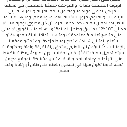
التربوية المصممة بعناية، والموجهة خصيصًا للمتعلمين في مختلف
المراحل. نغطي مواد متنوعة: من اللغة العربية والفرنسية، إلى
الرياضيات والعلوم، مرورًا بالكتابة، الإملاء، والفهم، وغيرها. ⏳ بينما
تنتظر بدء تحميل الملف، خذ لحظة لتعرف أن كل محتوى نوفره هنا: ✅
مجاني 100٪ ✅ منسق وجاهز للطباعة أو الاستعمال الفوري ✅ مبني
على مناهج تعليمية معتمدة ✅ ومناسب تمامًا للبيئة المدرسية أو
التعلم المنزلي 💡 نحن لا نضع روابط مزعجة، ولا نحشو موقعنا
بالإعلانات. لأننا نؤمن أن التعليم يستحق بيئة نظيفة وآمنة ومحترمة. 🖱️
سيتم تحميل الملف تلقائيًا خلال لحظات... وإن لم يبدأ، يمكنك الضغط
على الزر أدناه لإعادة المحاولة. 📌 لا تنس مشاركة الموقع مع من
تحب، فربما تكون سببًا في تسهيل التعلم على طفل أو إنقاذ وقت
معلم.