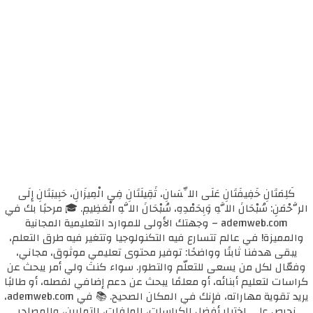
كَلِمَتَانِ خَفِيفَتَانِ عَلَى اللِّسَانِ، ثَقِيلَتَانِ فِي الْمِيزَانِ، حَبِيبَتَانِ إِلَى
الرَّحْمَنِ: سُبْحَانَ اللَّهِ وَبِحَمْدِهِ، سُبْحَانَ اللَّهِ الْعَظِيمِ. 🎓 مرحبًا بك في
ademweb.com – وجهتك الأولى للموارد التعليمية المجانية
والمميزة! في عالم تتسارع فيه التكنولوجيا وتتغير فيه طرق التعلم،
يبقى هدفنا ثابتًا وواضحًا: توفير محتوى تعليمي موثوق، مجاني،
وفعّال لكل من يسعى للتعلّم والتطور. سواء كنتَ ولي أمر يبحث عن
كراسات لتعليم أبنائه، أو معلمًا يبحث عن دعم إضافي لفصله، أو طالبًا
يريد تقوية مهاراته، فإنك في المكان الصحيح. 📚 في ademweb.com،
نحرص على اختيار أفضل الكراسات، الملفات، التمارين، والمصادر