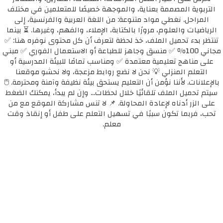
التربوية المصممة بعناية، والموجهة خصيصًا للمتعلمين في مختلف
المراحل. نغطي مواد متنوعة: من اللغة العربية والفرنسية، إلى
الرياضيات والعلوم، مرورًا بالكتابة، الإملاء، والفهم، وغيرها. ⏳ بينما
تنتظر بدء تحميل الملف، خذ لحظة لتعرف أن كل محتوى نوفره هنا: ✅
مجاني 100٪ ✅ منسق وجاهز للطباعة أو الاستعمال الفوري ✅ مبني
على مناهج تعليمية معتمدة ✅ ومناسب تمامًا للبيئة المدرسية أو
التعلم المنزلي 💡 نحن لا نضع روابط مزعجة، ولا نحشو موقعنا
بالإعلانات. لأننا نؤمن أن التعليم يستحق بيئة نظيفة وآمنة ومحترمة. 🖱️
سيتم تحميل الملف تلقائيًا خلال لحظات... وإن لم يبدأ، يمكنك الضغط
على الزر أدناه لإعادة المحاولة. 📌 لا تنس مشاركة الموقع مع من
تحب، فربما تكون سببًا في تسهيل التعلم على طفل أو إنقاذ وقت
معلم.