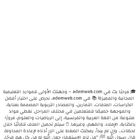
🎓 مرحبًا بك في ademweb.com – وجهتك الأولى للموارد التعليمية
المجانية والمميزة! 📚 في ademweb.com، نحرص على اختيار أفضل
الكراسات، الملفات، التمارين، والمصادر التربوية المصممة بعناية،
والموجهة خصيصًا للمتعلمين في مختلف المراحل. نغطي مواد
متنوعة: من اللغة العربية والفرنسية، إلى الرياضيات والعلوم، مرورًا
بالكتابة، الإملاء، والفهم، وغيرها. 🖱️ سيتم تحميل الملف تلقائيًا خلال
لحظات... وإن لم يبدأ، يمكنك الضغط على الزر أدناه لإعادة المحاولة.
قال رسول الله ﷺ: "من لزم الاستغفار جعل الله له من كل همٍ فرجًا،