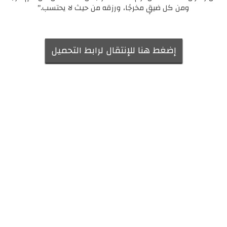
ومن كل ضيقٍ مخرجًا، ورزقه من حيث لا يحتسب."
إضغط هنا للإنتقال لرابط التحميل