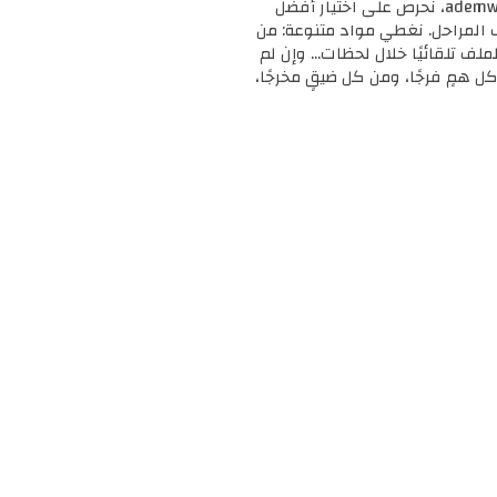
🎓 مرحبًا بك في ademweb.com – وجهتك الأولى للموارد التعليمية المجانية والمميزة! 📚 في ademweb.com، نحرص على اختيار أفضل
ف المراحل. نغطي مواد متنوعة: من
لملف تلقائيًا خلال لحظات... وإن لم
ل همٍ فرجًا، ومن كل ضيقٍ مخرجًا،