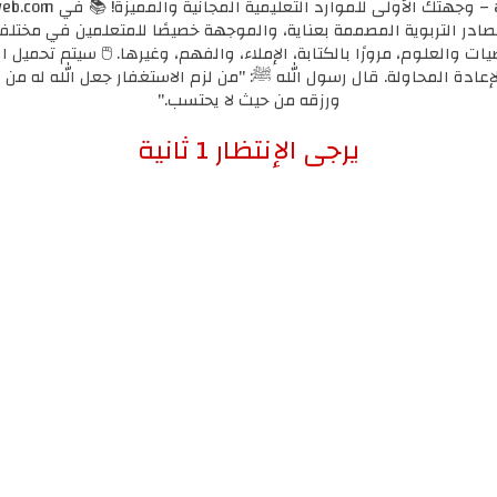
مصادر التربوية المصممة بعناية، والموجهة خصيصًا للمتعلمين في مختل
يات والعلوم، مرورًا بالكتابة، الإملاء، والفهم، وغيرها. 🖱️ سيتم تحميل ا
لإعادة المحاولة. قال رسول الله ﷺ: "من لزم الاستغفار جعل الله له من ك
ورزقه من حيث لا يحتسب."
إضغط هنا للإنتقال لرابط التحميل