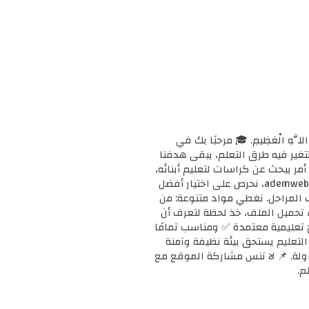
ْحَانَ اللَّهِ الْعَظِيمِ. 🎓 مرحبًا بك في
ا وتتغير فيه طرق التعلم، يبقى هدفنا
مر يبحث عن كراسات لتعليم أبنائه،
أو معلمًا يبحث عن دعم إضافي لفصله، أو طالبًا يريد تقوية مهاراته، فإنك في المكان الصحيح. 📚 في ademweb.com، نحرص على اختيار أفضل
ف المراحل. نغطي مواد متنوعة: من
بدء تحميل الملف، خذ لحظة لتعرف أن
على مناهج تعليمية معتمدة ✅ ومناسب تمامًا
ن التعليم يستحق بيئة نظيفة وآمنة
محاولة. 📌 لا تنس مشاركة الموقع مع
م.