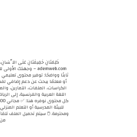
كَلِمَتَانِ خَفِيفَتَانِ عَلَى اللِّسَانِ، 
ademweb.com – وجهتك 
ثابتًا وواضحًا: توفير محتوى تعليم
الكراسات، الملفات، التمارين، وال
اللغة العربية والفرنسية، إلى الريا
للبيئة المدرسية أو التعلم المنزلي
ومحترمة. 🖱️ سيتم تحميل الملف تلقائ
من 