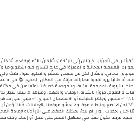
ثَقِيلَتَانِ فِي الْمِيزَانِ، حَبِيبَتَانِ إِلَى الرَّحْمَنِ: سُبْحَانَ اللَّهِ وَبِحَمْدِهِ، سُب
الأولى للموارد التعليمية المجانية والمميزة! في عالم تتسارع فيه التكنولوجي
ي موثوق، مجاني، وفعّال لكل من يسعى للتعلّم والتطور. سواء كنتَ ولي أ
مصادر التربوية المصممة بعناية، والموجهة خصيصًا للمتعلمين في مختل
ضيات والعلوم، مرورًا بالكتابة، الإملاء، والفهم، وغيرها. ⏳ بينما تنتظر 
كل محتوى نوفره هنا: ✅ مجاني 100٪ ✅ منسق وجاهز للطباعة أو الاستعمال الفوري ✅ مبني 
 💡 نحن لا نضع روابط مزعجة، ولا نحشو موقعنا بالإعلانات. لأننا نؤمن أ
يًا خلال لحظات... وإن لم يبدأ، يمكنك الضغط على الزر أدناه لإعادة ال
تحب، فربما تكون سببًا في تسهيل التعلم على طفل أو إنقاذ وقت معل