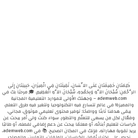
كَلِمَتَانِ خَفِيفَتَانِ عَلَى اللِّسَانِ، ثَقِيلَتَانِ فِي الْمِيزَانِ، حَبِيبَتَانِ إِلَى
الرَّحْمَنِ: سُبْحَانَ اللَّهِ وَبِحَمْدِهِ، سُبْحَانَ اللَّهِ الْعَظِيمِ. 🎓 مرحبًا بك في
ademweb.com – وجهتك الأولى للموارد التعليمية المجانية
والمميزة! في عالم تتسارع فيه التكنولوجيا وتتغير فيه طرق التعلم،
يبقى هدفنا ثابتًا وواضحًا: توفير محتوى تعليمي موثوق، مجاني،
وفعّال لكل من يسعى للتعلّم والتطور. سواء كنتَ ولي أمر يبحث عن
كراسات لتعليم أبنائه، أو معلمًا يبحث عن دعم إضافي لفصله، أو طالبًا
يريد تقوية مهاراته، فإنك في المكان الصحيح. 📚 في ademweb.com،
نحرص على اختيار أفضل الكراسات، الملفات، التمارين، والمصادر