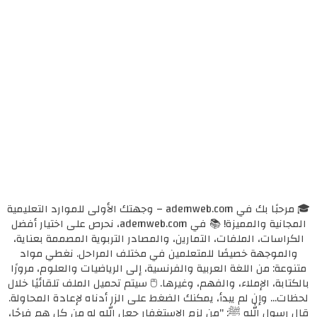
🎓 مرحبًا بك في ademweb.com – وجهتك الأولى للموارد التعليمية
المجانية والمميزة! 📚 في ademweb.com، نحرص على اختيار أفضل
الكراسات، الملفات، التمارين، والمصادر التربوية المصممة بعناية،
والموجهة خصيصًا للمتعلمين في مختلف المراحل. نغطي مواد
متنوعة: من اللغة العربية والفرنسية، إلى الرياضيات والعلوم، مرورًا
بالكتابة، الإملاء، والفهم، وغيرها. 🖱️ سيتم تحميل الملف تلقائيًا خلال
لحظات... وإن لم يبدأ، يمكنك الضغط على الزر أدناه لإعادة المحاولة.
قال رسول الله ﷺ: "من لزم الاستغفار جعل الله له من كل همٍ فرجًا،