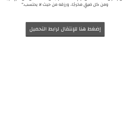
ومن كل ضيقٍ مخرجًا، ورزقه من حيث لا يحتسب."
إضغط هنا للإنتقال لرابط التحميل