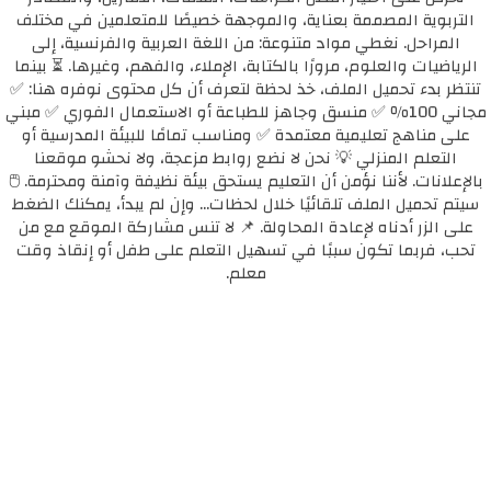
التربوية المصممة بعناية، والموجهة خصيصًا للمتعلمين في مختلف
المراحل. نغطي مواد متنوعة: من اللغة العربية والفرنسية، إلى
الرياضيات والعلوم، مرورًا بالكتابة، الإملاء، والفهم، وغيرها. ⏳ بينما
تنتظر بدء تحميل الملف، خذ لحظة لتعرف أن كل محتوى نوفره هنا: ✅
مجاني 100٪ ✅ منسق وجاهز للطباعة أو الاستعمال الفوري ✅ مبني
على مناهج تعليمية معتمدة ✅ ومناسب تمامًا للبيئة المدرسية أو
التعلم المنزلي 💡 نحن لا نضع روابط مزعجة، ولا نحشو موقعنا
بالإعلانات. لأننا نؤمن أن التعليم يستحق بيئة نظيفة وآمنة ومحترمة. 🖱️
سيتم تحميل الملف تلقائيًا خلال لحظات... وإن لم يبدأ، يمكنك الضغط
على الزر أدناه لإعادة المحاولة. 📌 لا تنس مشاركة الموقع مع من
تحب، فربما تكون سببًا في تسهيل التعلم على طفل أو إنقاذ وقت
معلم.