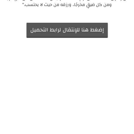
ومن كل ضيقٍ مخرجًا، ورزقه من حيث لا يحتسب."
إضغط هنا للإنتقال لرابط التحميل