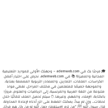
🎓 مرحبًا بك في ademweb.com – وجهتك الأولى للموارد التعليمية
المجانية والمميزة! 📚 في ademweb.com، نحرص على اختيار أفضل
الكراسات، الملفات، التمارين، والمصادر التربوية المصممة بعناية،
والموجهة خصيصًا للمتعلمين في مختلف المراحل. نغطي مواد
متنوعة: من اللغة العربية والفرنسية، إلى الرياضيات والعلوم، مرورًا
بالكتابة، الإملاء، والفهم، وغيرها. 🖱️ سيتم تحميل الملف تلقائيًا خلال
لحظات... وإن لم يبدأ، يمكنك الضغط على الزر أدناه لإعادة المحاولة.
قال رسول الله ﷺ: "من لزم الاستغفار جعل الله له من كل همٍ فرجًا،