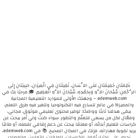
كَلِمَتَانِ خَفِيفَتَانِ عَلَى اللِّسَانِ، ثَقِيلَتَانِ فِي الْمِيزَانِ، حَبِيبَتَانِ إِلَى
الرَّحْمَنِ: سُبْحَانَ اللَّهِ وَبِحَمْدِهِ، سُبْحَانَ اللَّهِ الْعَظِيمِ. 🎓 مرحبًا بك في
ademweb.com – وجهتك الأولى للموارد التعليمية المجانية
والمميزة! في عالم تتسارع فيه التكنولوجيا وتتغير فيه طرق التعلم،
يبقى هدفنا ثابتًا وواضحًا: توفير محتوى تعليمي موثوق، مجاني،
وفعّال لكل من يسعى للتعلّم والتطور. سواء كنتَ ولي أمر يبحث عن
كراسات لتعليم أبنائه، أو معلمًا يبحث عن دعم إضافي لفصله، أو طالبًا
يريد تقوية مهاراته، فإنك في المكان الصحيح. 📚 في ademweb.com،
نحرص على اختيار أفضل الكراسات، الملفات، التمارين، والمصادر