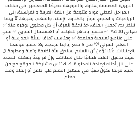
التربوية المصممة بعناية، والموجهة خصيصًا للمتعلمين في مختلف
المراحل. نغطي مواد متنوعة: من اللغة العربية والفرنسية، إلى
الرياضيات والعلوم، مرورًا بالكتابة، الإملاء، والفهم، وغيرها. ⏳ بينما
تنتظر بدء تحميل الملف، خذ لحظة لتعرف أن كل محتوى نوفره هنا: ✅
مجاني 100٪ ✅ منسق وجاهز للطباعة أو الاستعمال الفوري ✅ مبني
على مناهج تعليمية معتمدة ✅ ومناسب تمامًا للبيئة المدرسية أو
التعلم المنزلي 💡 نحن لا نضع روابط مزعجة، ولا نحشو موقعنا
بالإعلانات. لأننا نؤمن أن التعليم يستحق بيئة نظيفة وآمنة ومحترمة. 🖱️
سيتم تحميل الملف تلقائيًا خلال لحظات... وإن لم يبدأ، يمكنك الضغط
على الزر أدناه لإعادة المحاولة. 📌 لا تنس مشاركة الموقع مع من
تحب، فربما تكون سببًا في تسهيل التعلم على طفل أو إنقاذ وقت
معلم.